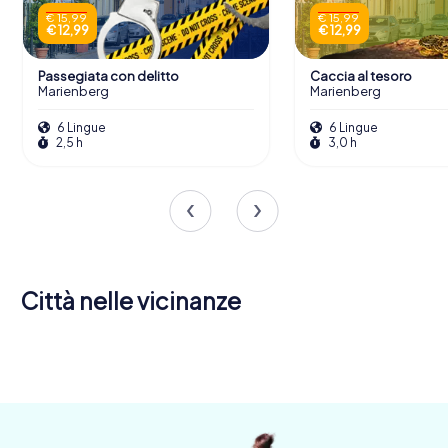
€ 15,99
€ 15,99
€ 12,99
€ 12,99
Passegiata con delitto
Caccia al tesoro
Marienberg
Marienberg
6 Lingue
6 Lingue
2,5 h
3,0 h
Città nelle vicinanze
Annaberg-
Buchholz
Eppendorf
Flöha
4 tour
4 tour
4 tour
disponibili
disponibili
disponibili
4,4
4,6