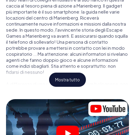
caccia al tesoro piena di azione a Marienberg. Il gadget
più importante è il suo smartphone: la guida nelle varie
locazioni del centro di Marienberg. Riceverà
continuamente nuove informazioni e missioni dalla nostra
sede. In questo modo, l'avvincente storia degli Escape
Games a Marienberg va avanti. E assicurarsi quando squilla
il telefono di sollevarlo! Una persona di contatto
potrebbe provare a mettersi in contatto con lei in modo
cospiratorio ... Ma attenzione: alcuni informatori si rivelano
agenti che fanno doppio gioco e alcune informazioni
come indizi sbagliati. Stia attento e soprattutto: non
fidarsi di nessuno!
Mostra tutto
A differenza di una classica Escape Room bolognese, non
è rinchiuso in una stanza dalla quale devi liberarsi entro una
data temporale. Questa caccia al tesoro per smartphone
dichiara che tutta Marienberg è il suo campo di gioco
personale! Il requisito tecnico per la sua avventura da
agente a Marienberg é uno smartphone con accesso a
Internet mobile. Un clic le dà accesso alla nostra app web.
Non è necessario installare nulla per essere trascinati
nell'azione da video interattivi, minigiochi complicati e