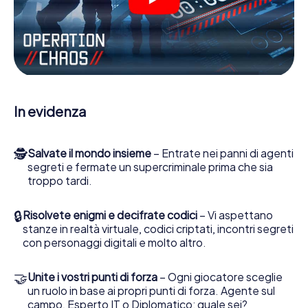
molte altre funzionalità.
Lavori insieme con una squadra, origli le spie nemiche e
porti gli ufficiali di collegamento dalla sua parte. In questo
Escape Game a Marienberg lei e la sua squadra dovete
essere pronti a fermare i cattivi. A differenza di James
Bond and Co., tuttavia, non diventate eroi silenziosi: lei e
la sua squadra sarete immortalati nel punteggio più alto
In evidenza
del Marienberg e avrete accesso alla vostra personale
galleria di immagini. Il gioco di Escape di myCityHunt rende
Marienberg, il suo parco giochi di avventura. Acquisti i suoi
🕵
Salvate il mondo insieme
– Entrate nei panni di agenti
biglietti nel mondo dello spionaggio e degli agenti
segreti e fermate un supercriminale prima che sia
segreti e trasformi Marienberg in un'Escape Room
troppo tardi.
all'aperto!
🔒
Risolvete enigmi e decifrate codici
– Vi aspettano
stanze in realtà virtuale, codici criptati, incontri segreti
con personaggi digitali e molto altro.
🤝
Unite i vostri punti di forza
– Ogni giocatore sceglie
un ruolo in base ai propri punti di forza. Agente sul
campo, Esperto IT o Diplomatico: quale sei?