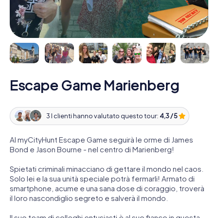
Escape Game Marienberg
3 I clienti hanno valutato questo tour:
4,3 / 5
Al myCityHunt Escape Game seguirà le orme di James
Bond e Jason Bourne - nel centro di Marienberg!
Spietati criminali minacciano di gettare il mondo nel caos.
Solo lei e la sua unità speciale potrà fermarli! Armato di
smartphone, acume e una sana dose di coraggio, troverà
il loro nascondiglio segreto e salverà il mondo.
Il suo team di colleghi entusiasti è al suo fianco in questa