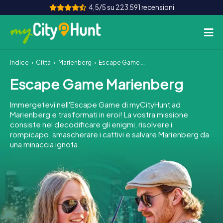
4,5/5 su 223.591 recensioni
Indice
Città
Marienberg
Escape Game Marienberg
Come funziona
Escape Game Marienberg
Città
Immergetevi nell'Escape Game di myCityHunt ad
Tour
Marienberg e trasformati in eroi! La vostra missione
consiste nel decodificare gli enigmi, risolvere i
rompicapo, smascherare i cattivi e salvare Marienberg da
Team Building
una minaccia ignota.
Biglietti
INT
AT
CH
DE
ES
FR
UK
IE
IT
NL