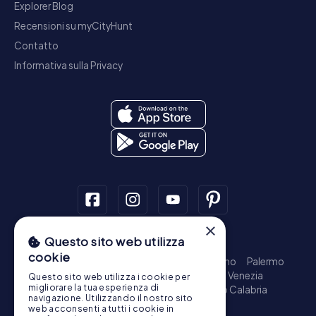
Explorer Blog
Recensioni su myCityHunt
Contatto
Informativa sulla Privacy
×
Questo sito web utilizza
Tour a piedi
cookie
Roma - Centro Storico
Milano
Napoli
Torino
Palermo
Genova
Bologna
Firenze
Bari
Catania
Venezia
Questo sito web utilizza i cookie per
migliorare la tua esperienza di
Messina
Padova
Trieste
Taranto
Reggio Calabria
navigazione. Utilizzando il nostro sito
Brescia
Parma
Prato
Modena
web acconsenti a tutti i cookie in