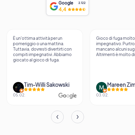
Google
2.122
4,4
È un'ottima attività per un
Gioco di fuga molt
pomeriggio o una mattina.
impegnativo. Purtr
Tuttavia, dovresti divertirti con
mancano alcuni sug
compiti impegnativi. Abbiamo
Altrimenti è molto d
giocato al gioco di fuga.
Tim-Willi Sakowski
Mareen Zi
05.02.
03.02.