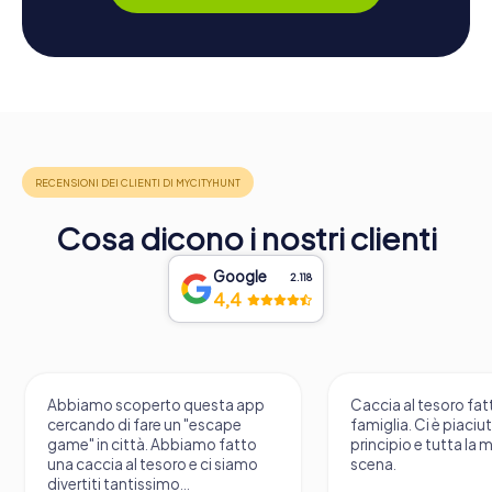
Cosa dicono i nostri clienti
Google
2.118
4,4
Abbiamo scoperto questa app
Caccia al tesoro fatt
cercando di fare un "escape
famiglia. Ci è piaciu
game" in città. Abbiamo fatto
principio e tutta la 
una caccia al tesoro e ci siamo
scena.
divertiti tantissimo...