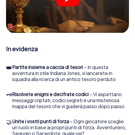
indizi, indizi in vari luoghi della città. Il suo smartphone è il
suo strumento di indagine più importante: la nostra app
web sviluppata appositamente le consente di interrogare
le persone di contatto ed esaminare stringhe
enigmatiche, la aiuta a raccogliere oggetti e la guida in
sicurezza per Manacor.
Nel corso della caccia al tesoro a Manacor, lei e il suo team
In evidenza
vi immergerete sempre più in profondità
nell'emozionante storia, presto scoprirete che il prezioso
tesoro è a pochi passi di distanza.
👑
Partite insieme a caccia di tesori
– In questa
avventura in stile Indiana Jones, vi lancerete in
squadra alla ricerca di un antico tesoro perduto.
🗝
Risolvete enigmi e decifrate codici
– Vi aspettano
messaggi criptati, codici segreti e una misteriosa
mappa del tesoro che vi guiderà passo dopo passo.
🤝
Unite i vostri punti di forza
– Ogni giocatore sceglie
un ruolo in base ai propri punti di forza. Avventuriero,
Segugio o Sacerdote: quale sei?