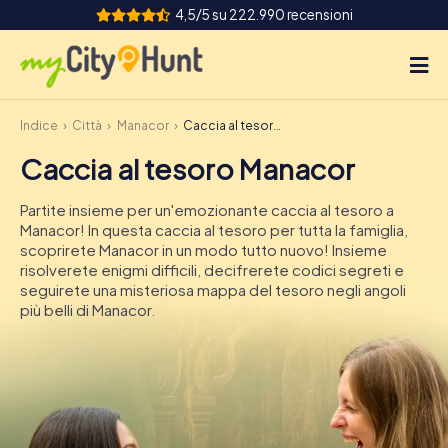
4,5/5 su 222.990 recensioni
Indice
Città
Manacor
Caccia al tesoro Manacor
Come funziona
Caccia al tesoro Manacor
Città
Partite insieme per un'emozionante caccia al tesoro a
Tour
Manacor! In questa caccia al tesoro per tutta la famiglia,
scoprirete Manacor in un modo tutto nuovo! Insieme
risolverete enigmi difficili, decifrerete codici segreti e
Team Building
seguirete una misteriosa mappa del tesoro negli angoli
più belli di Manacor.
Biglietti
INT
AT
CH
DE
ES
FR
UK
IE
IT
NL