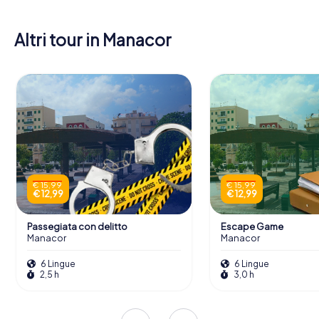
Altri tour in Manacor
€ 15,99
€ 15,99
€ 12,99
€ 12,99
Passegiata con delitto
Escape Game
Manacor
Manacor
6 Lingue
6 Lingue
2,5 h
3,0 h