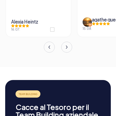
agathe que
Alexia Heintz
15.08.
16.07.
Cacce al Tesoro per il
Team Building aziendale