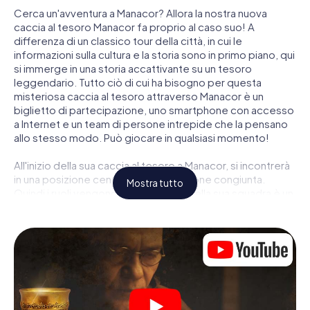
Cerca un'avventura a Manacor? Allora la nostra nuova
caccia al tesoro Manacor fa proprio al caso suo! A
differenza di un classico tour della città, in cui le
informazioni sulla cultura e la storia sono in primo piano, qui
si immerge in una storia accattivante su un tesoro
leggendario. Tutto ciò di cui ha bisogno per questa
misteriosa caccia al tesoro attraverso Manacor è un
biglietto di partecipazione, uno smartphone con accesso
a Internet e un team di persone intrepide che la pensano
allo stesso modo. Può giocare in qualsiasi momento!
All'inizio della sua caccia al tesoro a Manacor, si incontrerà
in una posizione centrale per una riunione congiunta.
Mostra tutto
Quindi i ruoli vengono distribuiti. Chi della sua squadra è un
tracker nato? Chi è un vero avventuriero? E chi ha quello
che serve per essere un code breaker? Nella nostra
caccia al tesoro a Manacor c'è un ruolo adatto per ogni
giocatore.
Una volta assegnati i ruoli, può iniziare la caccia al tesoro
del thriller poliziesco a Manacor: puoi decifrare codici
crittografati, risolvere complicati compiti logici e cercare