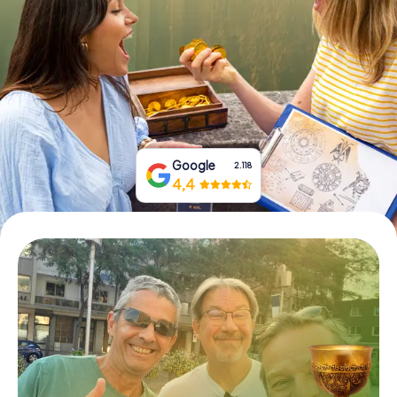
Prenota Biglietti
Acquista i Voucher
Google
2.118
4,4