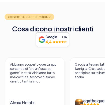
Cosa dicono i nostri clienti
Google
2.118
4,4
Abbiamo scoperto questa app
Caccia al tesoro fatt
cercando di fare un "escape
famiglia. Ci è piaciu
game" in città. Abbiamo fatto
principio e tutta la 
una caccia al tesoro e ci siamo
scena.
divertiti tantissimo...
agathe que
Alexia Heintz