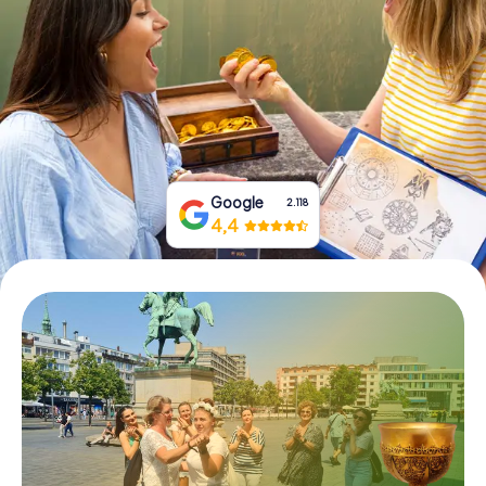
Prenota Biglietti
Acquista i Voucher
Google
2.118
4,4