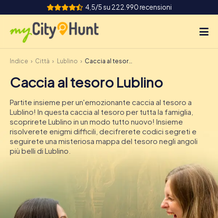
4,5/5 su 222.990 recensioni
Indice
Città
Lublino
Caccia al tesoro Lublino
Come funziona
Caccia al tesoro Lublino
Città
Partite insieme per un'emozionante caccia al tesoro a
Tour
Lublino! In questa caccia al tesoro per tutta la famiglia,
scoprirete Lublino in un modo tutto nuovo! Insieme
risolverete enigmi difficili, decifrerete codici segreti e
Team Building
seguirete una misteriosa mappa del tesoro negli angoli
più belli di Lublino.
Biglietti
INT
AT
CH
DE
ES
FR
UK
IE
IT
NL