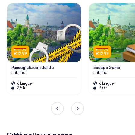
€ 15,99
€ 15,99
€ 12,99
€ 12,99
Passegiata con delitto
Escape Game
Lublino
Lublino
6 Lingue
6 Lingue
2,5 h
3,0 h