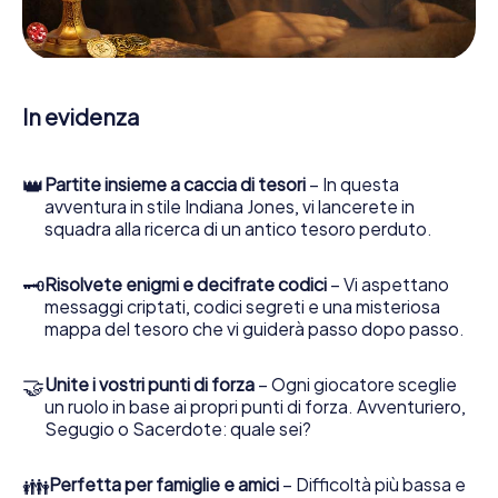
enigmatiche, la aiuta a raccogliere oggetti e la guida in
sicurezza per Lublino.
Nel corso della caccia al tesoro a Lublino, lei e il suo team
vi immergerete sempre più in profondità
In evidenza
nell'emozionante storia, presto scoprirete che il prezioso
tesoro è a pochi passi di distanza.
👑
Partite insieme a caccia di tesori
– In questa
avventura in stile Indiana Jones, vi lancerete in
squadra alla ricerca di un antico tesoro perduto.
🗝
Risolvete enigmi e decifrate codici
– Vi aspettano
messaggi criptati, codici segreti e una misteriosa
mappa del tesoro che vi guiderà passo dopo passo.
🤝
Unite i vostri punti di forza
– Ogni giocatore sceglie
un ruolo in base ai propri punti di forza. Avventuriero,
Segugio o Sacerdote: quale sei?
👪
Perfetta per famiglie e amici
– Difficoltà più bassa e