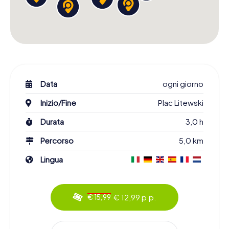
Data
ogni giorno
Inizio/Fine
Plac Litewski
Durata
3,0 h
Percorso
5,0 km
Lingua
€ 12,99 p.p.
€ 15,99