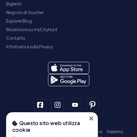
Biglietti
Negozio di Voucher
Explorer Blog
Recensioni su myCityHunt
Contatto
Informativa sulla Privacy
×
Questo sito web utilizza
Tour a piedi
cookie
Roma - Centro Storico
Milano
Napoli
Torino
Palermo