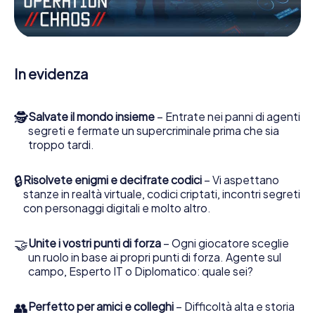
Escape Game a Litherland lei e la sua squadra dovete
essere pronti a fermare i cattivi. A differenza di James
Bond and Co., tuttavia, non diventate eroi silenziosi: lei e
la sua squadra sarete immortalati nel punteggio più alto
del Litherland e avrete accesso alla vostra personale
In evidenza
galleria di immagini. Il gioco di Escape di myCityHunt rende
Litherland, il suo parco giochi di avventura. Acquisti i suoi
biglietti nel mondo dello spionaggio e degli agenti
🕵
Salvate il mondo insieme
– Entrate nei panni di agenti
segreti e trasformi Litherland in un'Escape Room
segreti e fermate un supercriminale prima che sia
all'aperto!
troppo tardi.
🔒
Risolvete enigmi e decifrate codici
– Vi aspettano
stanze in realtà virtuale, codici criptati, incontri segreti
con personaggi digitali e molto altro.
🤝
Unite i vostri punti di forza
– Ogni giocatore sceglie
un ruolo in base ai propri punti di forza. Agente sul
campo, Esperto IT o Diplomatico: quale sei?
👥
Perfetto per amici e colleghi
– Difficoltà alta e storia