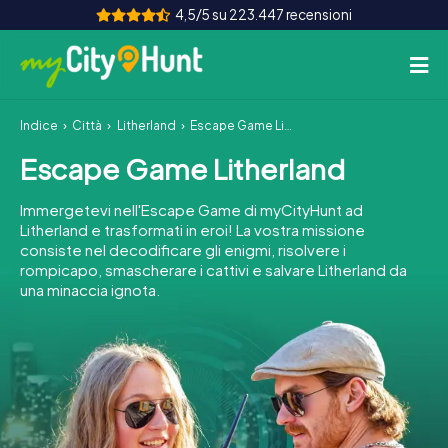
4,5/5 su 223.447 recensioni
Indice
Città
Litherland
Escape Game Litherland
Come funziona
Escape Game Litherland
Città
Immergetevi nell'Escape Game di myCityHunt ad
Tour
Litherland e trasformati in eroi! La vostra missione
consiste nel decodificare gli enigmi, risolvere i
rompicapo, smascherare i cattivi e salvare Litherland da
Team Building
una minaccia ignota.
Biglietti
INT
AT
CH
DE
ES
FR
UK
IE
IT
NL