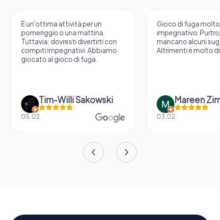
È un'ottima attività per un
Gioco di fuga molt
pomeriggio o una mattina.
impegnativo. Purtr
Tuttavia, dovresti divertirti con
mancano alcuni sug
compiti impegnativi. Abbiamo
Altrimenti è molto d
giocato al gioco di fuga.
Tim-Willi Sakowski
Mareen Zi
05.02.
03.02.