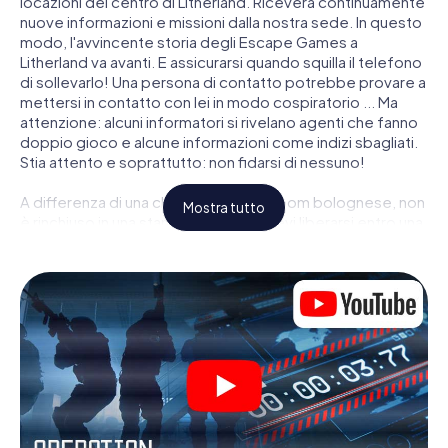
locazioni del centro di Litherland. Riceverà continuamente
nuove informazioni e missioni dalla nostra sede. In questo
modo, l'avvincente storia degli Escape Games a
Litherland va avanti. E assicurarsi quando squilla il telefono
di sollevarlo! Una persona di contatto potrebbe provare a
mettersi in contatto con lei in modo cospiratorio ... Ma
attenzione: alcuni informatori si rivelano agenti che fanno
doppio gioco e alcune informazioni come indizi sbagliati.
Stia attento e soprattutto: non fidarsi di nessuno!
A differenza di una classica Escape Room bolognese, non
Mostra tutto
è rinchiuso in una stanza dalla quale devi liberarsi entro una
data temporale. Questa caccia al tesoro per smartphone
dichiara che tutta Litherland è il suo campo di gioco
personale! Il requisito tecnico per la sua avventura da
agente a Litherland é uno smartphone con accesso a
Internet mobile. Un clic le dà accesso alla nostra app web.
Non è necessario installare nulla per essere trascinati
nell'azione da video interattivi, minigiochi complicati e
molte altre funzionalità.
Lavori insieme con una squadra, origli le spie nemiche e
porti gli ufficiali di collegamento dalla sua parte. In questo