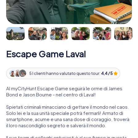
Escape Game Laval
5 I clienti hanno valutato questo tour:
4,4 / 5
Al myCityHunt Escape Game seguirà le orme di James
Bond e Jason Bourne - nel centro di Laval!
Spietati criminali minacciano di gettare il mondo nel caos.
Solo lei e la sua unità speciale potrà fermarli! Armato di
smartphone, acume e una sana dose di coraggio, troverà
il loro nascondiglio segreto e salverà il mondo.
Il suo team di colleghi entusiasti è al suo fianco in questa