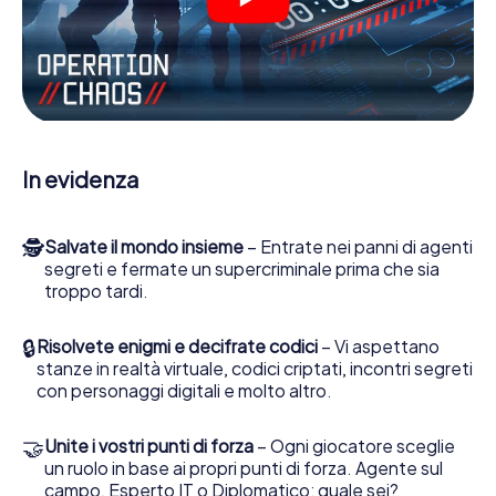
Lavori insieme con una squadra, origli le spie nemiche e
porti gli ufficiali di collegamento dalla sua parte. In questo
Escape Game a Laval lei e la sua squadra dovete essere
pronti a fermare i cattivi. A differenza di James Bond and
Co., tuttavia, non diventate eroi silenziosi: lei e la sua
squadra sarete immortalati nel punteggio più alto del Laval
e avrete accesso alla vostra personale galleria di
immagini. Il gioco di Escape di myCityHunt rende Laval, il
In evidenza
suo parco giochi di avventura. Acquisti i suoi biglietti nel
mondo dello spionaggio e degli agenti segreti e
trasformi Laval in un'Escape Room all'aperto!
🕵
Salvate il mondo insieme
– Entrate nei panni di agenti
segreti e fermate un supercriminale prima che sia
troppo tardi.
🔒
Risolvete enigmi e decifrate codici
– Vi aspettano
stanze in realtà virtuale, codici criptati, incontri segreti
con personaggi digitali e molto altro.
🤝
Unite i vostri punti di forza
– Ogni giocatore sceglie
un ruolo in base ai propri punti di forza. Agente sul
campo, Esperto IT o Diplomatico: quale sei?