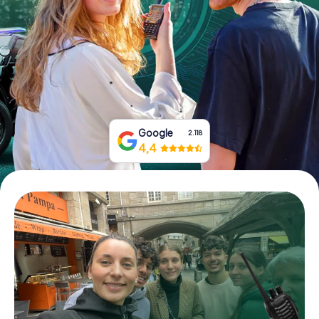
Prenota Biglietti
Acquista i Voucher
Google
2.118
4,4