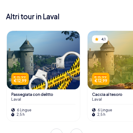
Altri tour in Laval
4,1
€ 15,99
€ 15,99
€ 12,99
€ 12,99
Passegiata con delitto
Caccia al tesoro
Laval
Laval
6 Lingue
6 Lingue
2,5 h
2,5 h