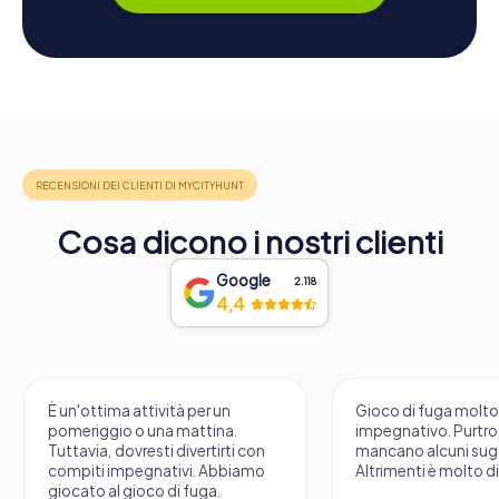
Cosa dicono i nostri clienti
Google
2.118
4,4
È un'ottima attività per un
Gioco di fuga molt
pomeriggio o una mattina.
impegnativo. Purtr
Tuttavia, dovresti divertirti con
mancano alcuni sug
compiti impegnativi. Abbiamo
Altrimenti è molto d
giocato al gioco di fuga.