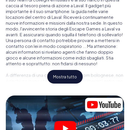
caccia al tesoro piena di azione a Laval. Il gadget più
importante è il suo smartphone: la guida nelle varie
locazioni del centro di Laval. Riceverà continuamente
nuove informazioni e missioni dalla nostra sede. In questo
modo, l'avvincente storia degli Escape Games a Laval va
avanti. E assicurarsi quando squilla il telefono di sollevarlo!
Una persona di contatto potrebbe provare a mettersi in
contatto con lei in modo cospiratorio ... Ma attenzione:
alcuni informatori si rivelano agenti che fanno doppio
gioco e alcune informazioni come indizi sbagliati. Stia
attento e soprattutto: non fidarsi di nessuno!
A differenza di una classica Escape Room bolognese, non
Mostra tutto
è rinchiuso in una stanza dalla quale devi liberarsi entro una
data temporale. Questa caccia al tesoro per smartphone
dichiara che tutta Laval è il suo campo di gioco personale!
Il requisito tecnico per la sua avventura da agente a Laval é
uno smartphone con accesso a Internet mobile. Un clic le
dà accesso alla nostra app web. Non è necessario
installare nulla per essere trascinati nell'azione da video
interattivi, minigiochi complicati e molte altre funzionalità.