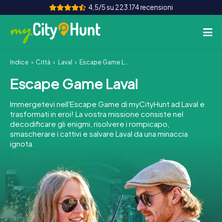
4,5/5 su 223.174 recensioni
Indice
Città
Laval
Escape Game Laval
Come funziona
Escape Game Laval
Città
Immergetevi nell'Escape Game di myCityHunt ad Laval e
Tour
trasformati in eroi! La vostra missione consiste nel
decodificare gli enigmi, risolvere i rompicapo,
smascherare i cattivi e salvare Laval da una minaccia
Team Building
ignota.
Biglietti
INT
AT
CH
DE
ES
FR
UK
IE
IT
NL