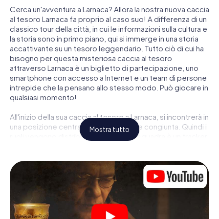
Cerca un'avventura a Larnaca? Allora la nostra nuova caccia
al tesoro Larnaca fa proprio al caso suo! A differenza di un
classico tour della città, in cui le informazioni sulla cultura e
la storia sono in primo piano, qui si immerge in una storia
accattivante su un tesoro leggendario. Tutto ciò di cui ha
bisogno per questa misteriosa caccia al tesoro
attraverso Larnaca è un biglietto di partecipazione, uno
smartphone con accesso a Internet e un team di persone
intrepide che la pensano allo stesso modo. Può giocare in
qualsiasi momento!
All'inizio della sua caccia al tesoro a Larnaca, si incontrerà in
una posizione centrale per una riunione congiunta. Quindi i
Mostra tutto
ruoli vengono distribuiti. Chi della sua squadra è un tracker
nato? Chi è un vero avventuriero? E chi ha quello che
serve per essere un code breaker? Nella nostra caccia al
tesoro a Larnaca c'è un ruolo adatto per ogni giocatore.
Una volta assegnati i ruoli, può iniziare la caccia al tesoro
del thriller poliziesco a Larnaca: puoi decifrare codici
crittografati, risolvere complicati compiti logici e cercare
indizi, indizi in vari luoghi della città. Il suo smartphone è il