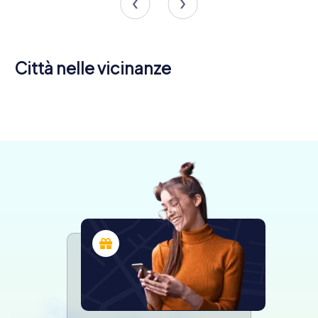
Città nelle vicinanze
Nicosia
Limassol
Adalia
4 tour
4 tour
4 tour
disponibili
disponibili
disponibili
4,7
4,4
5,0