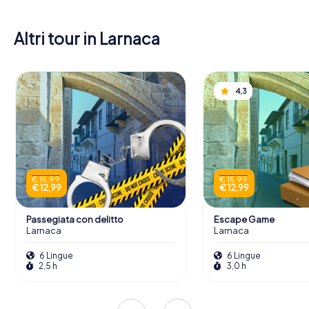
Altri tour in Larnaca
4,3
€ 15,99
€ 15,99
€ 12,99
€ 12,99
Passegiata con delitto
Escape Game
Larnaca
Larnaca
6 Lingue
6 Lingue
2,5 h
3,0 h