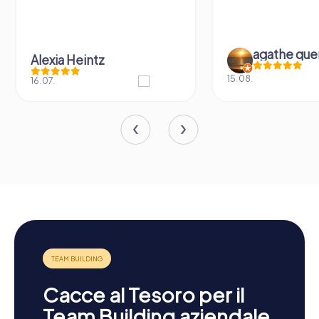
agathe que
Alexia Heintz
15.08.
16.07.
Cacce al Tesoro per il
Team Building aziendale