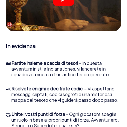
suo strumento di indagine più importante: la nostra app
web sviluppata appositamente le consente di interrogare
le persone di contatto ed esaminare stringhe
enigmatiche, la aiuta a raccogliere oggetti e la guida in
sicurezza per Larnaca.
Nel corso della caccia al tesoro a Larnaca, lei e il suo team
vi immergerete sempre più in profondità
In evidenza
nell'emozionante storia, presto scoprirete che il prezioso
tesoro è a pochi passi di distanza.
👑
Partite insieme a caccia di tesori
– In questa
avventura in stile Indiana Jones, vi lancerete in
squadra alla ricerca di un antico tesoro perduto.
🗝
Risolvete enigmi e decifrate codici
– Vi aspettano
messaggi criptati, codici segreti e una misteriosa
mappa del tesoro che vi guiderà passo dopo passo.
🤝
Unite i vostri punti di forza
– Ogni giocatore sceglie
un ruolo in base ai propri punti di forza. Avventuriero,
Segugio o Sacerdote: quale sei?