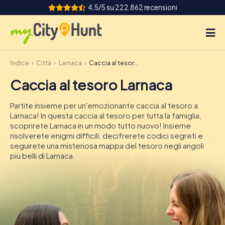
4,5/5 su 222.862 recensioni
Indice
Città
Larnaca
Caccia al tesoro Larnaca
Come funziona
Caccia al tesoro Larnaca
Città
Partite insieme per un'emozionante caccia al tesoro a
Tour
Larnaca! In questa caccia al tesoro per tutta la famiglia,
scoprirete Larnaca in un modo tutto nuovo! Insieme
risolverete enigmi difficili, decifrerete codici segreti e
Team Building
seguirete una misteriosa mappa del tesoro negli angoli
più belli di Larnaca.
Biglietti
INT
AT
CH
DE
ES
FR
UK
IE
IT
NL