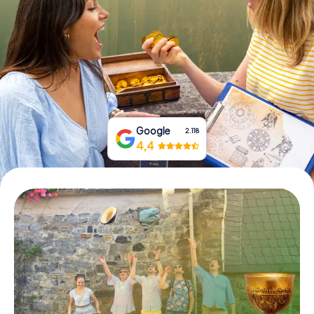
Prenota Biglietti
Acquista i Voucher
Google
2.118
4,4