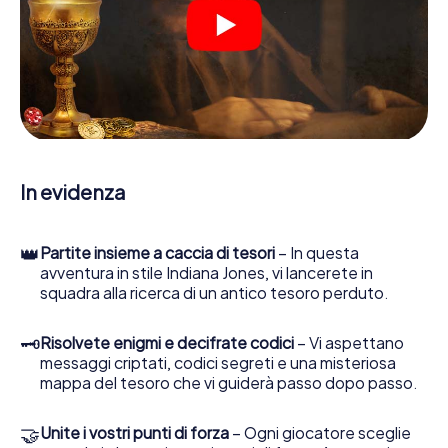
Una volta assegnati i ruoli, può iniziare la caccia al tesoro
del thriller poliziesco a Landsberg am Lech: puoi decifrare
codici crittografati, risolvere complicati compiti logici e
cercare indizi, indizi in vari luoghi della città. Il suo
smartphone è il suo strumento di indagine più importante:
la nostra app web sviluppata appositamente le consente
di interrogare le persone di contatto ed esaminare
stringhe enigmatiche, la aiuta a raccogliere oggetti e la
guida in sicurezza per Landsberg am Lech.
In evidenza
Nel corso della caccia al tesoro a Landsberg am Lech, lei e
il suo team vi immergerete sempre più in profondità
👑
Partite insieme a caccia di tesori
– In questa
nell'emozionante storia, presto scoprirete che il prezioso
avventura in stile Indiana Jones, vi lancerete in
tesoro è a pochi passi di distanza.
squadra alla ricerca di un antico tesoro perduto.
🗝
Risolvete enigmi e decifrate codici
– Vi aspettano
messaggi criptati, codici segreti e una misteriosa
mappa del tesoro che vi guiderà passo dopo passo.
🤝
Unite i vostri punti di forza
– Ogni giocatore sceglie