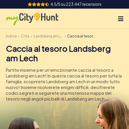
4,5/5 su 223.447 recensioni
Indice
Città
Landsberg am Lech
Caccia al tesoro Landsberg am Lech
Come funziona
Caccia al tesoro Landsberg
Città
am Lech
Tour
Partite insieme per un'emozionante caccia al tesoro a
Landsberg am Lech! In questa caccia al tesoro per tutta la
Team Building
famiglia, scoprirete Landsberg am Lech in un modo tutto
nuovo! Insieme risolverete enigmi difficili, decifrerete
Biglietti
codici segreti e seguirete una misteriosa mappa del
tesoro negli angoli più belli di Landsberg am Lech.
INT
AT
CH
DE
ES
FR
UK
IE
IT
NL