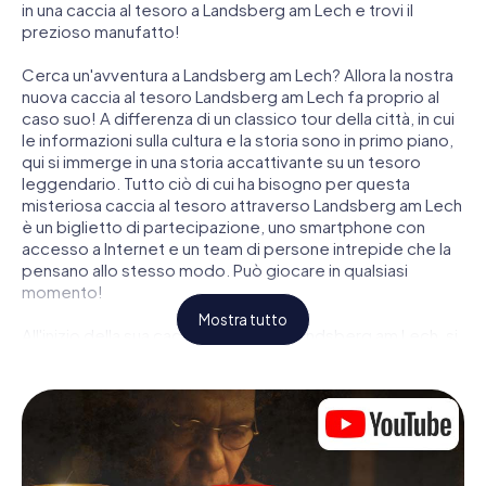
in una caccia al tesoro a Landsberg am Lech e trovi il
prezioso manufatto!
Cerca un'avventura a Landsberg am Lech? Allora la nostra
nuova caccia al tesoro Landsberg am Lech fa proprio al
caso suo! A differenza di un classico tour della città, in cui
le informazioni sulla cultura e la storia sono in primo piano,
qui si immerge in una storia accattivante su un tesoro
leggendario. Tutto ciò di cui ha bisogno per questa
misteriosa caccia al tesoro attraverso Landsberg am Lech
è un biglietto di partecipazione, uno smartphone con
accesso a Internet e un team di persone intrepide che la
pensano allo stesso modo. Può giocare in qualsiasi
momento!
Mostra tutto
All'inizio della sua caccia al tesoro a Landsberg am Lech, si
incontrerà in una posizione centrale per una riunione
congiunta. Quindi i ruoli vengono distribuiti. Chi della sua
squadra è un tracker nato? Chi è un vero avventuriero? E
chi ha quello che serve per essere un code breaker? Nella
nostra caccia al tesoro a Landsberg am Lech c'è un ruolo
adatto per ogni giocatore.