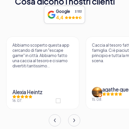
Cosa dicono i nostri clienti
Google
2.122
4,4
Abbiamo scoperto questa app
Caccia al tesoro fatt
cercando di fare un "escape
famiglia. Ci è piaciu
game" in città. Abbiamo fatto
principio e tutta la 
una caccia al tesoro e ci siamo
scena.
divertiti tantissimo...
agathe que
Alexia Heintz
15.08.
16.07.