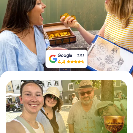
Prenota Biglietti
Acquista i Voucher
Google
2.122
4,4