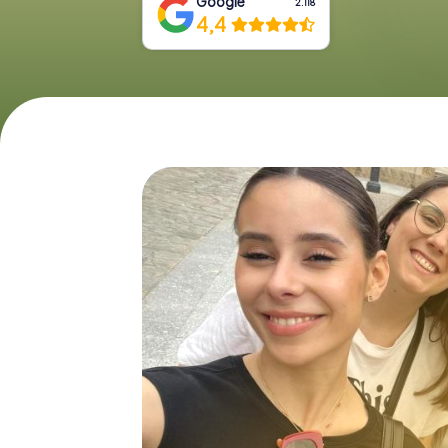
Google
2.118
4,4