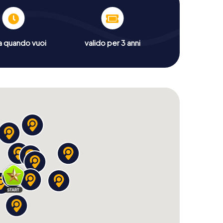
a quando vuoi
valido per 3 anni