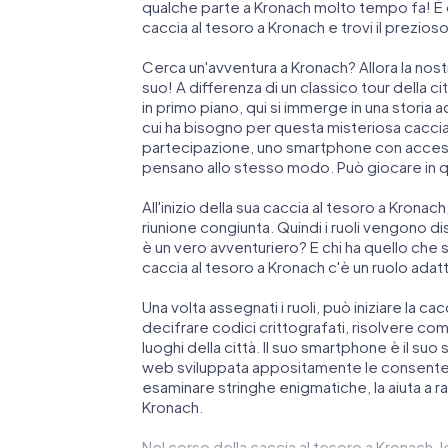
qualche parte a Kronach molto tempo fa! È qui
caccia al tesoro a Kronach e trovi il prezio
Cerca un'avventura a Kronach? Allora la nost
suo! A differenza di un classico tour della citt
in primo piano, qui si immerge in una storia 
cui ha bisogno per questa misteriosa caccia 
partecipazione, uno smartphone con accesso
pensano allo stesso modo. Può giocare in 
All'inizio della sua caccia al tesoro a Kronac
riunione congiunta. Quindi i ruoli vengono dis
è un vero avventuriero? E chi ha quello che
caccia al tesoro a Kronach c'è un ruolo adat
Una volta assegnati i ruoli, può iniziare la ca
decifrare codici crittografati, risolvere compl
luoghi della città. Il suo smartphone è il su
web sviluppata appositamente le consente 
esaminare stringhe enigmatiche, la aiuta a r
Kronach.
Nel corso della caccia al tesoro a Kronach, 