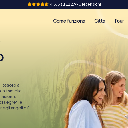
4,5/5 su 222.990 recensioni
Come funziona
Città
Tour
h
o
l tesoro a
la famiglia,
 Insieme
ci segreti e
egli angoli più