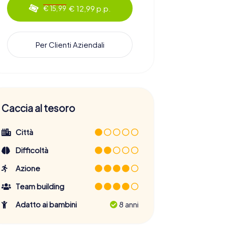
€ 12,99 p.p.
€ 15,99
Per Clienti Aziendali
Caccia al tesoro
Città
Difficoltà
Azione
Team building
Adatto ai bambini
8 anni