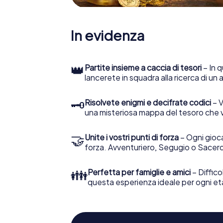
In evidenza
👑
Partite insieme a caccia di tesori
– In q
lancerete in squadra alla ricerca di un
🗝
Risolvete enigmi e decifrate codici
– V
una misteriosa mappa del tesoro che 
🤝
Unite i vostri punti di forza
– Ogni gioca
forza. Avventuriero, Segugio o Sacerd
👪
Perfetta per famiglie e amici
– Diffico
questa esperienza ideale per ogni et