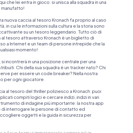
 che lei entra in gioco: si unisca alla squadra in una
so manufatto!
ra nuova caccia al tesoro Kronach fa proprio al caso
à, in cui le informazioni sulla cultura e la storia sono
accattivante su un tesoro leggendario. Tutto ciò di
al tesoro attraverso Kronach è un biglietto di
 a Internet e un team di persone intrepide che la
qualsiasi momento!
h, si incontrerà in una posizione centrale per una
tribuiti. Chi della sua squadra è un tracker nato? Chi
 serve per essere un code breaker? Nella nostra
to per ogni giocatore.
ccia al tesoro del thriller poliziesco a Kronach: puoi
icati compiti logici e cercare indizi, indizi in vari
o strumento di indagine più importante: la nostra app
di interrogare le persone di contatto ed
accogliere oggetti e la guida in sicurezza per
lei e il suo team vi immergerete sempre più in