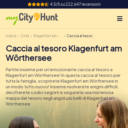
4,5/5 su 222.647 recensioni
Indice
Città
Klagenfurt am Wörthersee
Caccia al tesoro Klagenfurt am Wörthersee
Come funziona
Caccia al tesoro Klagenfurt am
Città
Wörthersee
Tour
Partite insieme per un'emozionante caccia al tesoro a
Klagenfurt am Wörthersee! In questa caccia al tesoro per
Team Building
tutta la famiglia, scoprirete Klagenfurt am Wörthersee in
un modo tutto nuovo! Insieme risolverete enigmi difficili,
Biglietti
decifrerete codici segreti e seguirete una misteriosa
mappa del tesoro negli angoli più belli di Klagenfurt am
Wörthersee.
INT
AT
CH
DE
ES
FR
UK
IE
IT
NL