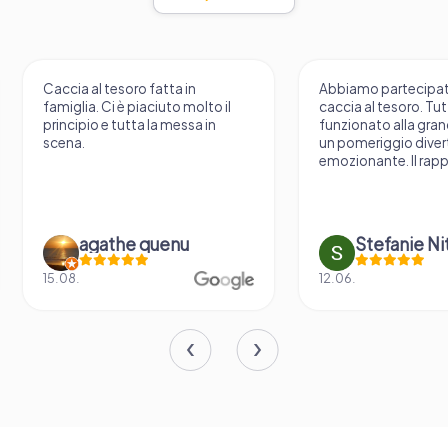
Caccia al tesoro fatta in
Abbiamo partecipat
famiglia. Ci è piaciuto molto il
caccia al tesoro. Tu
principio e tutta la messa in
funzionato alla gran
scena.
un pomeriggio diver
emozionante. Il rapp
agathe quenu
Stefanie N
15.08.
12.06.