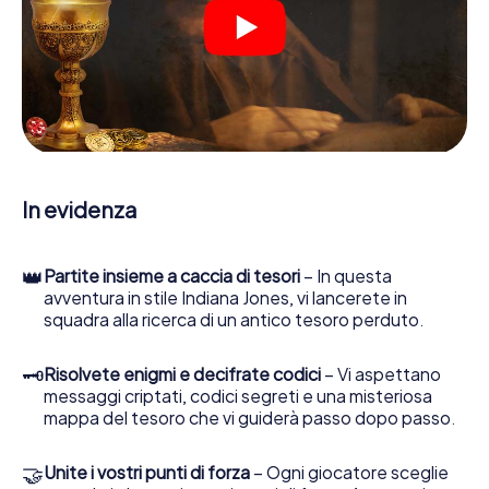
Una volta assegnati i ruoli, può iniziare la caccia al tesoro
del thriller poliziesco a Klagenfurt am Wörthersee: puoi
decifrare codici crittografati, risolvere complicati compiti
logici e cercare indizi, indizi in vari luoghi della città. Il suo
smartphone è il suo strumento di indagine più importante:
la nostra app web sviluppata appositamente le consente
di interrogare le persone di contatto ed esaminare
stringhe enigmatiche, la aiuta a raccogliere oggetti e la
guida in sicurezza per Klagenfurt am Wörthersee.
In evidenza
Nel corso della caccia al tesoro a Klagenfurt am
Wörthersee, lei e il suo team vi immergerete sempre più
👑
Partite insieme a caccia di tesori
– In questa
in profondità nell'emozionante storia, presto scoprirete
avventura in stile Indiana Jones, vi lancerete in
che il prezioso tesoro è a pochi passi di distanza.
squadra alla ricerca di un antico tesoro perduto.
🗝
Risolvete enigmi e decifrate codici
– Vi aspettano
messaggi criptati, codici segreti e una misteriosa
mappa del tesoro che vi guiderà passo dopo passo.
🤝
Unite i vostri punti di forza
– Ogni giocatore sceglie