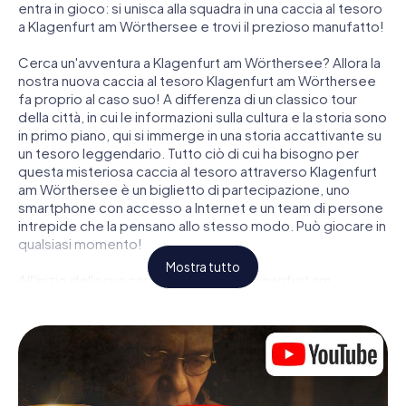
entra in gioco: si unisca alla squadra in una caccia al tesoro
a Klagenfurt am Wörthersee e trovi il prezioso manufatto!
Cerca un'avventura a Klagenfurt am Wörthersee? Allora la
nostra nuova caccia al tesoro Klagenfurt am Wörthersee
fa proprio al caso suo! A differenza di un classico tour
della città, in cui le informazioni sulla cultura e la storia sono
in primo piano, qui si immerge in una storia accattivante su
un tesoro leggendario. Tutto ciò di cui ha bisogno per
questa misteriosa caccia al tesoro attraverso Klagenfurt
am Wörthersee è un biglietto di partecipazione, uno
smartphone con accesso a Internet e un team di persone
intrepide che la pensano allo stesso modo. Può giocare in
qualsiasi momento!
Mostra tutto
All'inizio della sua caccia al tesoro a Klagenfurt am
Wörthersee, si incontrerà in una posizione centrale per
una riunione congiunta. Quindi i ruoli vengono distribuiti.
Chi della sua squadra è un tracker nato? Chi è un vero
avventuriero? E chi ha quello che serve per essere un
code breaker? Nella nostra caccia al tesoro a Klagenfurt
am Wörthersee c'è un ruolo adatto per ogni giocatore.