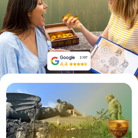
Prenota Biglietti
Acquista i Voucher
Google
2.107
4,4