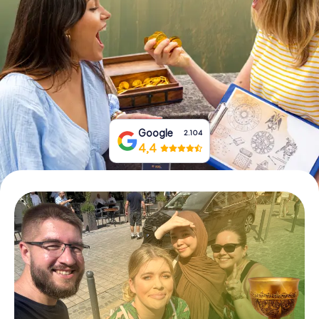
Prenota Biglietti
Acquista i Voucher
Google
2.104
4,4