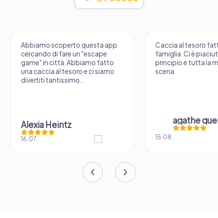
Abbiamo scoperto questa app
Caccia al tesoro fatt
cercando di fare un "escape
famiglia. Ci è piaciu
game" in città. Abbiamo fatto
principio e tutta la 
una caccia al tesoro e ci siamo
scena.
divertiti tantissimo...
agathe que
Alexia Heintz
15.08.
16.07.