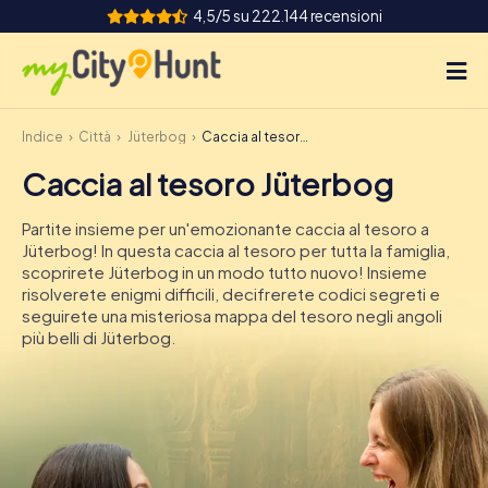
4,5/5 su 222.144 recensioni
Indice
Città
Jüterbog
Caccia al tesoro Jüterbog
Come funziona
Caccia al tesoro Jüterbog
Città
Partite insieme per un'emozionante caccia al tesoro a
Tour
Jüterbog! In questa caccia al tesoro per tutta la famiglia,
scoprirete Jüterbog in un modo tutto nuovo! Insieme
risolverete enigmi difficili, decifrerete codici segreti e
Team Building
seguirete una misteriosa mappa del tesoro negli angoli
più belli di Jüterbog.
Biglietti
INT
AT
CH
DE
ES
FR
UK
IE
IT
NL