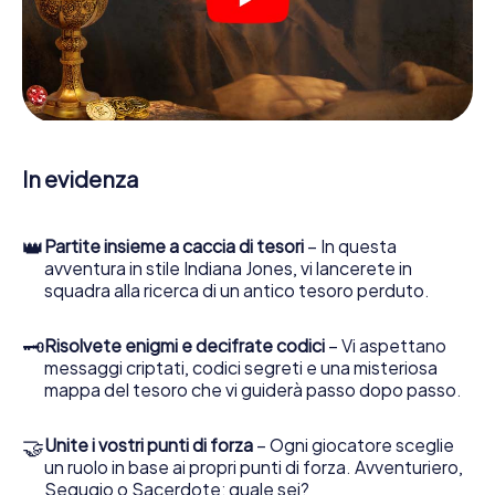
indizi, indizi in vari luoghi della città. Il suo smartphone è il
suo strumento di indagine più importante: la nostra app
web sviluppata appositamente le consente di interrogare
le persone di contatto ed esaminare stringhe
enigmatiche, la aiuta a raccogliere oggetti e la guida in
sicurezza per Jüterbog.
Nel corso della caccia al tesoro a Jüterbog, lei e il suo
In evidenza
team vi immergerete sempre più in profondità
nell'emozionante storia, presto scoprirete che il prezioso
tesoro è a pochi passi di distanza.
👑
Partite insieme a caccia di tesori
– In questa
avventura in stile Indiana Jones, vi lancerete in
squadra alla ricerca di un antico tesoro perduto.
🗝
Risolvete enigmi e decifrate codici
– Vi aspettano
messaggi criptati, codici segreti e una misteriosa
mappa del tesoro che vi guiderà passo dopo passo.
🤝
Unite i vostri punti di forza
– Ogni giocatore sceglie
un ruolo in base ai propri punti di forza. Avventuriero,
Segugio o Sacerdote: quale sei?