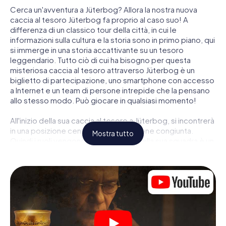
Cerca un'avventura a Jüterbog? Allora la nostra nuova
caccia al tesoro Jüterbog fa proprio al caso suo! A
differenza di un classico tour della città, in cui le
informazioni sulla cultura e la storia sono in primo piano, qui
si immerge in una storia accattivante su un tesoro
leggendario. Tutto ciò di cui ha bisogno per questa
misteriosa caccia al tesoro attraverso Jüterbog è un
biglietto di partecipazione, uno smartphone con accesso
a Internet e un team di persone intrepide che la pensano
allo stesso modo. Può giocare in qualsiasi momento!
All'inizio della sua caccia al tesoro a Jüterbog, si incontrerà
in una posizione centrale per una riunione congiunta.
Mostra tutto
Quindi i ruoli vengono distribuiti. Chi della sua squadra è un
tracker nato? Chi è un vero avventuriero? E chi ha quello
che serve per essere un code breaker? Nella nostra
caccia al tesoro a Jüterbog c'è un ruolo adatto per ogni
giocatore.
Una volta assegnati i ruoli, può iniziare la caccia al tesoro
del thriller poliziesco a Jüterbog: puoi decifrare codici
crittografati, risolvere complicati compiti logici e cercare