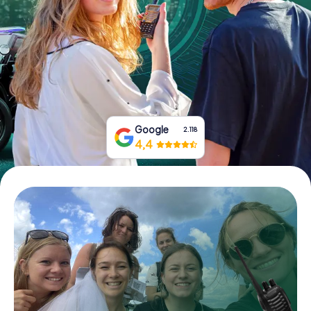
Prenota Biglietti
Acquista i Voucher
Google
2.118
4,4