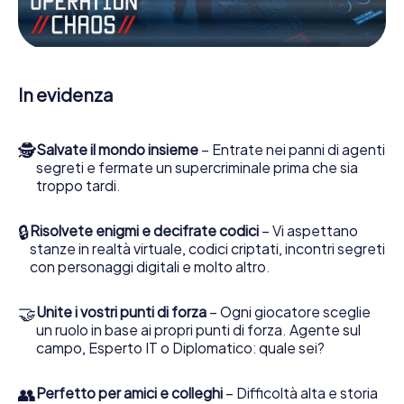
pronti a fermare i cattivi. A differenza di James Bond and
Co., tuttavia, non diventate eroi silenziosi: lei e la sua
squadra sarete immortalati nel punteggio più alto del Iași e
avrete accesso alla vostra personale galleria di immagini. Il
gioco di Escape di myCityHunt rende Iași, il suo parco
In evidenza
giochi di avventura. Acquisti i suoi biglietti nel mondo dello
spionaggio e degli agenti segreti e trasformi Iași in
un'Escape Room all'aperto!
🕵
Salvate il mondo insieme
– Entrate nei panni di agenti
segreti e fermate un supercriminale prima che sia
troppo tardi.
🔒
Risolvete enigmi e decifrate codici
– Vi aspettano
stanze in realtà virtuale, codici criptati, incontri segreti
con personaggi digitali e molto altro.
🤝
Unite i vostri punti di forza
– Ogni giocatore sceglie
un ruolo in base ai propri punti di forza. Agente sul
campo, Esperto IT o Diplomatico: quale sei?
👥
Perfetto per amici e colleghi
– Difficoltà alta e storia