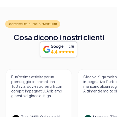
Cosa dicono i nostri clienti
Google
2.118
4,4
È un'ottima attività per un
Gioco di fuga molt
pomeriggio o una mattina.
impegnativo. Purtr
Tuttavia, dovresti divertirti con
mancano alcuni sug
compiti impegnativi. Abbiamo
Altrimenti è molto d
giocato al gioco di fuga.