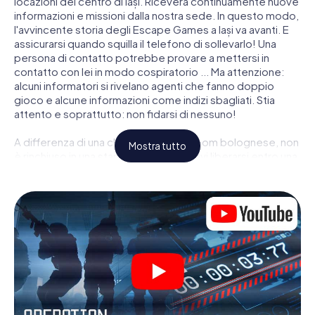
locazioni del centro di Iași. Riceverà continuamente nuove
informazioni e missioni dalla nostra sede. In questo modo,
l'avvincente storia degli Escape Games a Iași va avanti. E
assicurarsi quando squilla il telefono di sollevarlo! Una
persona di contatto potrebbe provare a mettersi in
contatto con lei in modo cospiratorio ... Ma attenzione:
alcuni informatori si rivelano agenti che fanno doppio
gioco e alcune informazioni come indizi sbagliati. Stia
attento e soprattutto: non fidarsi di nessuno!
A differenza di una classica Escape Room bolognese, non
Mostra tutto
è rinchiuso in una stanza dalla quale devi liberarsi entro una
data temporale. Questa caccia al tesoro per smartphone
dichiara che tutta Iași è il suo campo di gioco personale! Il
requisito tecnico per la sua avventura da agente a Iași é
uno smartphone con accesso a Internet mobile. Un clic le
dà accesso alla nostra app web. Non è necessario
installare nulla per essere trascinati nell'azione da video
interattivi, minigiochi complicati e molte altre funzionalità.
Lavori insieme con una squadra, origli le spie nemiche e
porti gli ufficiali di collegamento dalla sua parte. In questo
Escape Game a Iași lei e la sua squadra dovete essere