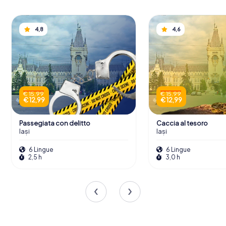
4,8
4,6
€ 15,99
€ 15,99
€ 12,99
€ 12,99
Passegiata con delitto
Caccia al tesoro
Iași
Iași
6 Lingue
6 Lingue
2,5 h
3,0 h