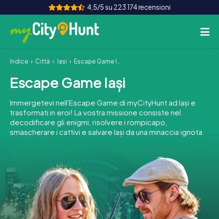
4,5/5 su 223.174 recensioni
Indice
Città
Iași
Escape Game Iași
Come funziona
Escape Game Iași
Città
Immergetevi nell'Escape Game di myCityHunt ad Iași e
Tour
trasformati in eroi! La vostra missione consiste nel
decodificare gli enigmi, risolvere i rompicapo,
smascherare i cattivi e salvare Iași da una minaccia ignota.
Team Building
Biglietti
INT
AT
CH
DE
ES
FR
UK
IE
IT
NL