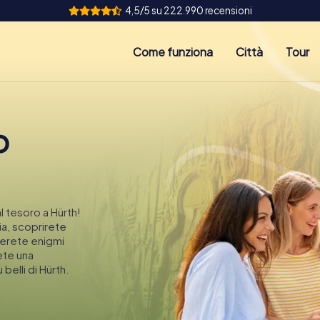
4,5/5 su 222.990 recensioni
Come funziona
Città
Tour
o
l tesoro a Hürth!
ia, scoprirete
verete enigmi
rete una
belli di Hürth.