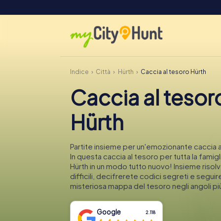
Indice
Città
Hürth
Caccia al tesoro Hürth
Caccia al tesor
Hürth
Partite insieme per un'emozionante caccia a
In questa caccia al tesoro per tutta la famigl
Hürth in un modo tutto nuovo! Insieme risol
difficili, decifrerete codici segreti e segui
misteriosa mappa del tesoro negli angoli più 
Google
2.118