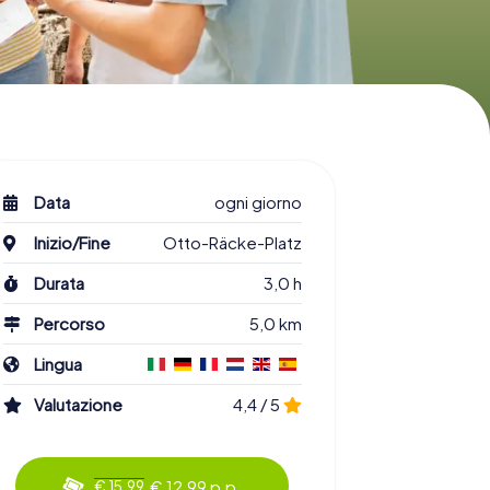
Data
ogni giorno
Inizio/Fine
Otto-Räcke-Platz
Durata
3,0 h
Percorso
5,0 km
Lingua
Valutazione
4,4 / 5
€ 12,99 p.p.
€ 15,99