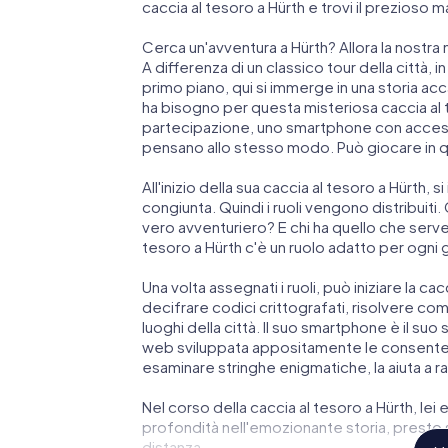
caccia al tesoro a Hürth e trovi il prezioso 
Cerca un'avventura a Hürth? Allora la nostra 
A differenza di un classico tour della città, in
primo piano, qui si immerge in una storia acc
ha bisogno per questa misteriosa caccia al t
partecipazione, uno smartphone con accesso
pensano allo stesso modo. Può giocare in 
All'inizio della sua caccia al tesoro a Hürth, 
congiunta. Quindi i ruoli vengono distribuiti.
vero avventuriero? E chi ha quello che serv
tesoro a Hürth c'è un ruolo adatto per ogni 
Una volta assegnati i ruoli, può iniziare la cac
decifrare codici crittografati, risolvere compl
luoghi della città. Il suo smartphone è il su
web sviluppata appositamente le consente 
esaminare stringhe enigmatiche, la aiuta a ra
Nel corso della caccia al tesoro a Hürth, lei
profondità nell'emozionante storia, presto s
distanza.