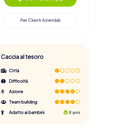
Per Clienti Aziendali
Caccia al tesoro
Città
Difficoltà
Azione
Team building
Adatto ai bambini
8 anni