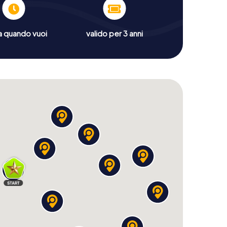
a quando vuoi
valido per 3 anni