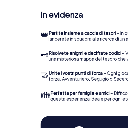
In evidenza
👑
Partite insieme a caccia di tesori
– In q
lancerete in squadra alla ricerca di un
🗝
Risolvete enigmi e decifrate codici
– V
una misteriosa mappa del tesoro che 
🤝
Unite i vostri punti di forza
– Ogni gioca
forza. Avventuriero, Segugio o Sacerd
👪
Perfetta per famiglie e amici
– Diffico
questa esperienza ideale per ogni et