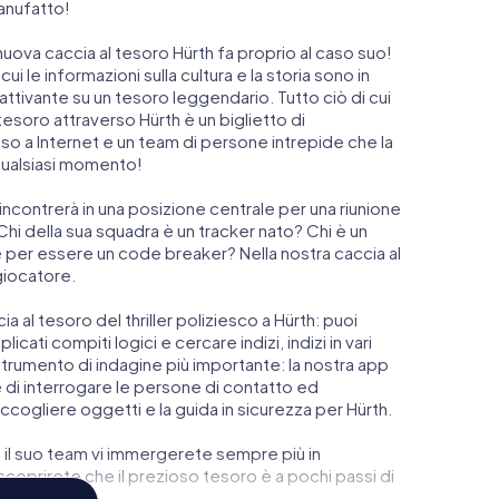
manufatto!
nuova caccia al tesoro Hürth fa proprio al caso suo!
 cui le informazioni sulla cultura e la storia sono in
attivante su un tesoro leggendario. Tutto ciò di cui
esoro attraverso Hürth è un biglietto di
 a Internet e un team di persone intrepide che la
qualsiasi momento!
si incontrerà in una posizione centrale per una riunione
 Chi della sua squadra è un tracker nato? Chi è un
e per essere un code breaker? Nella nostra caccia al
giocatore.
cia al tesoro del thriller poliziesco a Hürth: puoi
icati compiti logici e cercare indizi, indizi in vari
o strumento di indagine più importante: la nostra app
di interrogare le persone di contatto ed
ccogliere oggetti e la guida in sicurezza per Hürth.
 e il suo team vi immergerete sempre più in
coprirete che il prezioso tesoro è a pochi passi di