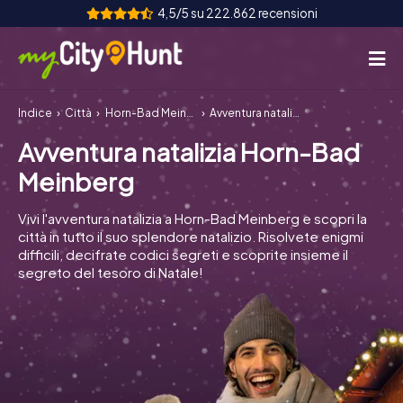
4,5/5 su 222.862 recensioni
Indice
Città
Horn-Bad Meinberg
Avventura natalizia Horn-Bad Meinberg
Come funziona
Avventura natalizia Horn-Bad
Città
Meinberg
Tour
Vivi l'avventura natalizia a Horn-Bad Meinberg e scopri la
città in tutto il suo splendore natalizio. Risolvete enigmi
Team Building
difficili, decifrate codici segreti e scoprite insieme il
segreto del tesoro di Natale!
Biglietti
INT
AT
CH
DE
ES
FR
UK
IE
IT
NL