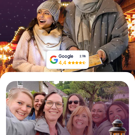
Prenota Biglietti
Acquista i Voucher
Google
2.118
4,4