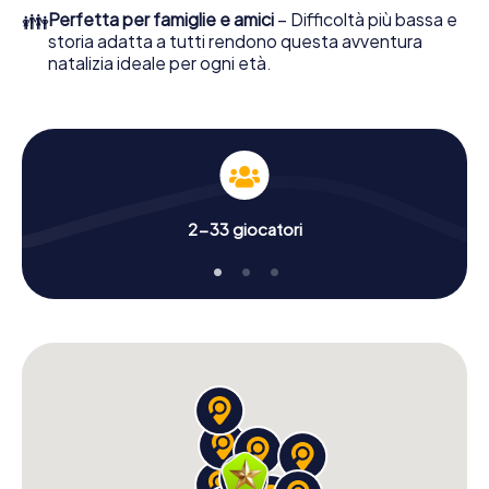
da una perfetta festa di Natale aziendale a Horn-Bad
👪
Perfetta per famiglie e amici
– Difficoltà più bassa e
Meinberg: divertimento, lavoro di squadra e un
storia adatta a tutti rendono questa avventura
suggestivo tema natalizio. Perciò regala ai tuoi colleghi un
natalizia ideale per ogni età.
indimenticabile chiusura dell'anno ed inserisci la Avventura
Natalizia nel programma della tua festa di Natale aziendale
a Horn-Bad Meinberg!
2-33 giocatori