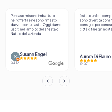
o imbattuto
è stato un bel compleanno, mi
e sono rimasto
sono divertita con i miei amici. lo
sta. Oggi siamo
consiglio per conoscere nuove
o della festa di
città o fare giri nostalgici della...
da...
Engel
Aurora Di Flauro
19.07.