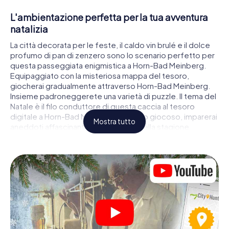
L'ambientazione perfetta per la tua avventura
natalizia
La città decorata per le feste, il caldo vin brulé e il dolce
profumo di pan di zenzero sono lo scenario perfetto per
questa passeggiata enigmistica a Horn-Bad Meinberg.
Equipaggiato con la misteriosa mappa del tesoro,
giocherai gradualmente attraverso Horn-Bad Meinberg.
Insieme padroneggerete una varietà di puzzle. Il tema del
Natale è il filo conduttore di questa caccia al tesoro
digitale a Horn-Bad Meinberg. In modo giocoso, imparerai
Mostra tutto
aneddoti affascinanti sull'avvicinarsi della stagione
natalizia. Riuscirai ad interpretare correttamente gli indizi e
a rimanere un passo avanti alle altre squadre di cacciatori
di tesori?
Il mercatino di Natale di Horn-Bad Meinberg
come tappa
Metti insieme una squadra competente di amici o membri
della famiglia e parti insieme per una caccia al tesoro
natalizia attraverso Horn-Bad Meinberg. Tutto ciò di cui hai