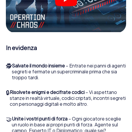
complicati e molte altre funzionalità.
Lavori insieme con una squadra, origli le spie nemiche e
porti gli ufficiali di collegamento dalla sua parte. In questo
Escape Game a Horb am Neckar lei e la sua squadra
dovete essere pronti a fermare i cattivi. A differenza di
James Bond and Co., tuttavia, non diventate eroi
silenziosi: lei e la sua squadra sarete immortalati nel
In evidenza
punteggio più alto del Horb am Neckar e avrete accesso
alla vostra personale galleria di immagini. Il gioco di
Escape di myCityHunt rende Horb am Neckar, il suo parco
🕵
Salvate il mondo insieme
– Entrate nei panni di agenti
giochi di avventura. Acquisti i suoi biglietti nel mondo dello
segreti e fermate un supercriminale prima che sia
spionaggio e degli agenti segreti e trasformi Horb am
troppo tardi.
Neckar in un'Escape Room all'aperto!
🔒
Risolvete enigmi e decifrate codici
– Vi aspettano
stanze in realtà virtuale, codici criptati, incontri segreti
con personaggi digitali e molto altro.
🤝
Unite i vostri punti di forza
– Ogni giocatore sceglie
un ruolo in base ai propri punti di forza. Agente sul
campo, Esperto IT o Diplomatico: quale sei?