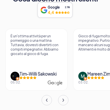
Google
2.118
4,4
È un'ottima attività per un
Gioco di fuga molt
pomeriggio o una mattina.
impegnativo. Purtr
Tuttavia, dovresti divertirti con
mancano alcuni sug
compiti impegnativi. Abbiamo
Altrimenti è molto d
giocato al gioco di fuga.
Tim-Willi Sakowski
Mareen Zi
05.02.
03.02.