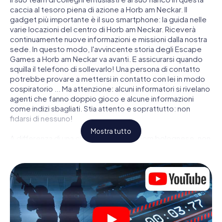
caccia al tesoro piena di azione a Horb am Neckar. Il
gadget più importante è il suo smartphone: la guida nelle
varie locazioni del centro di Horb am Neckar. Riceverà
continuamente nuove informazioni e missioni dalla nostra
sede. In questo modo, l'avvincente storia degli Escape
Games a Horb am Neckar va avanti. E assicurarsi quando
squilla il telefono di sollevarlo! Una persona di contatto
potrebbe provare a mettersi in contatto con lei in modo
cospiratorio ... Ma attenzione: alcuni informatori si rivelano
agenti che fanno doppio gioco e alcune informazioni
come indizi sbagliati. Stia attento e soprattutto: non
fidarsi di nessuno!
Mostra tutto
A differenza di una classica Escape Room bolognese, non
è rinchiuso in una stanza dalla quale devi liberarsi entro una
data temporale. Questa caccia al tesoro per smartphone
dichiara che tutta Horb am Neckar è il suo campo di gioco
personale! Il requisito tecnico per la sua avventura da
agente a Horb am Neckar é uno smartphone con accesso
a Internet mobile. Un clic le dà accesso alla nostra app
web. Non è necessario installare nulla per essere
trascinati nell'azione da video interattivi, minigiochi