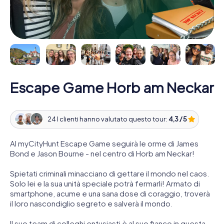
Escape Game Horb am Neckar
24 I clienti hanno valutato questo tour:
4,3 / 5
Al myCityHunt Escape Game seguirà le orme di James
Bond e Jason Bourne - nel centro di Horb am Neckar!
Spietati criminali minacciano di gettare il mondo nel caos.
Solo lei e la sua unità speciale potrà fermarli! Armato di
smartphone, acume e una sana dose di coraggio, troverà
il loro nascondiglio segreto e salverà il mondo.
Il suo team di colleghi entusiasti è al suo fianco in questa