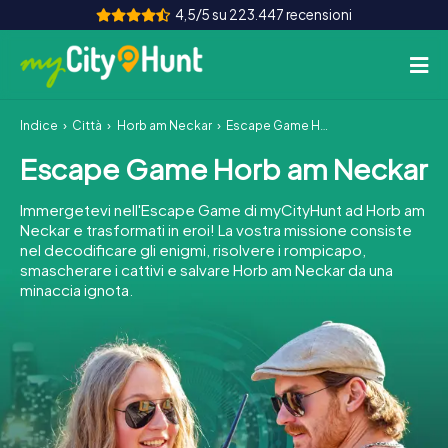
4,5/5 su 223.447 recensioni
Indice
Città
Horb am Neckar
Escape Game Horb am Neckar
Come funziona
Escape Game Horb am Neckar
Città
Immergetevi nell'Escape Game di myCityHunt ad Horb am
Tour
Neckar e trasformati in eroi! La vostra missione consiste
nel decodificare gli enigmi, risolvere i rompicapo,
smascherare i cattivi e salvare Horb am Neckar da una
Team Building
minaccia ignota.
Biglietti
INT
AT
CH
DE
ES
FR
UK
IE
IT
NL