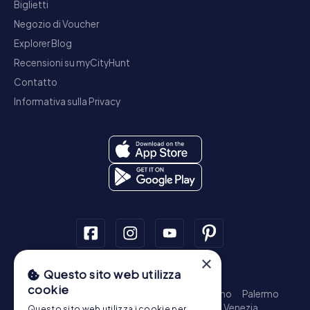
Biglietti
Negozio di Voucher
Explorer Blog
Recensioni su myCityHunt
Contatto
Informativa sulla Privacy
×
Questo sito web utilizza
Tour a piedi
cookie
Roma - Centro Storico
Milano
Napoli
Torino
Palermo
Genova
Bologna
Firenze
Bari
Catania
Venezia
Questo sito web utilizza i cookie per