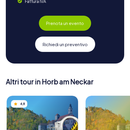
Fattura IVA
Prenota un evento
Richiedi un preventivo
Altri tour in Horb am Neckar
4,8