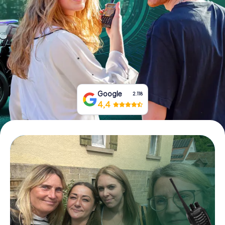
Prenota Biglietti
Acquista i Voucher
Google
2.118
4,4