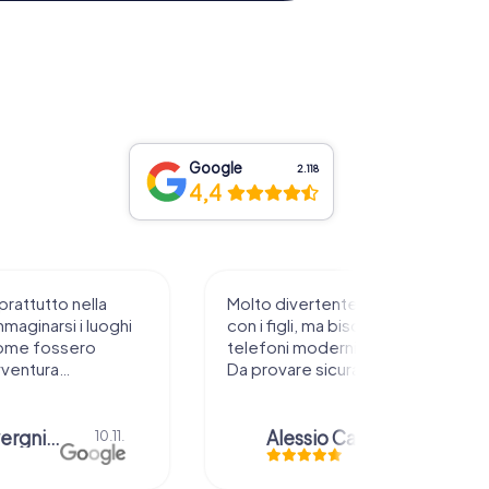
Google
2.118
4,4
prattutto nella
Molto divertente da sperimentare
mmaginarsi i luoghi
con i figli, ma bisogna avere
ome fossero
telefoni moderni e rete stabile.
vventura…
Da provare sicuramente !
anna severgnini
Alessio Car
10.11.
21.08.