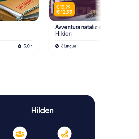
€ 15,99
€ 12,99
Avventura natalizia
Hilden
3,0 h
6 Lingue
2,5 h
Hilden