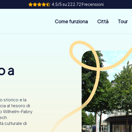
4,5/5 su 222.729 recensioni
Come funziona
Città
Tour
o a
o storico e la
ia al tesoro di
o Wilhelm-Fabry
Bech.
à culturale di