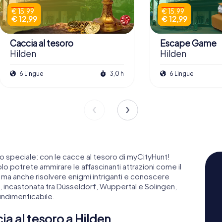
€ 15,99
€ 15,99
€ 12,99
€ 12,99
Caccia al tesoro
Escape Game
Hilden
Hilden
6 Lingue
3,0 h
6 Lingue
ro speciale: con le cacce al tesoro di myCityHunt!
lo potrete ammirare le affascinanti attrazioni come il
, ma anche risolvere enigmi intriganti e conoscere
den, incastonata tra Düsseldorf, Wuppertal e Solingen,
indimenticabile.
ia al tesoro a Hilden