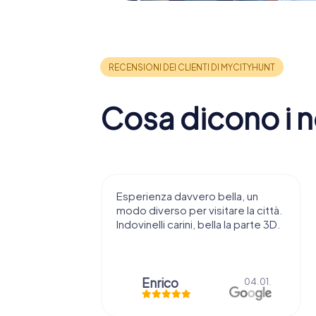
Cosa dicono i no
 consiglio di
Esperienza davvero bella, un
ndendovi
modo diverso per visitare la città.
stupenda.
Indovinelli carini, bella la parte 3D.
o
Enrico
15.03.
04.01.