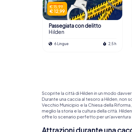
€ 15,99
€ 12,99
Passegiata con delitto
Hilden
6 Lingue
2,5 h
Scoprite la città di Hilden in un modo davve
Durante una caccia al tesoro a Hilden, non so
Vecchio Municipio e la Chiesa della Riforma
meglio la storia e la cultura della città. Hil
offre lo scenario perfetto per un'avventura 
Attrazioni durante una cacc