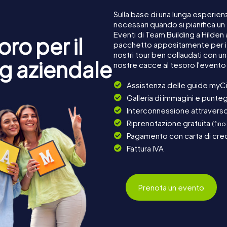
Sulla base di una lunga esperienz
necessari quando si pianifica un
Eventi di Team Building a Hilden
ro per il
pacchetto appositamente per i c
nostri tour ben collaudati con u
g aziendale
nostre cacce al tesoro l'evento
Assistenza delle guide myCi
Galleria di immagini e punteg
Interconnessione attraverso 
Riprenotazione gratuita
(fino
Pagamento con carta di cred
Fattura IVA
Prenota un evento