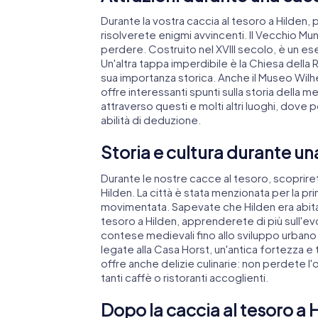
Durante la vostra caccia al tesoro a Hilden, 
risolverete enigmi avvincenti. Il Vecchio M
perdere. Costruito nel XVIII secolo, è un es
Un'altra tappa imperdibile è la Chiesa della R
sua importanza storica. Anche il Museo Wilh
offre interessanti spunti sulla storia della m
attraverso questi e molti altri luoghi, dov
abilità di deduzione.
Storia e cultura durante un
Durante le nostre cacce al tesoro, scoprirete
Hilden. La città è stata menzionata per la pri
movimentata. Sapevate che Hilden era abitat
tesoro a Hilden, apprenderete di più sull'evo
contese medievali fino allo sviluppo urbano
legate alla Casa Horst, un'antica fortezza e 
offre anche delizie culinarie: non perdete l'
tanti caffè o ristoranti accoglienti.
Dopo la caccia al tesoro a H