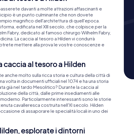
passerete davanti a molte attrazioni affascinanti e
unicipio è un punto culminante che non dovete
empio magnifico dell'architettura di quell'epoca.
iforma, edificata nel XIII secolo, che colpisce per la
elm Fabry, dedicato al famoso chirurgo Wilhelm Fabry,
edicina. La caccia al tesoro a Hilden vi condurrà
e potrete mettere alla prova le vostre conoscenze e
a caccia al tesoro a Hilden
 anche molto sulla ricca storia e cultura della città di
ma volta in documenti ufficiali nel 1074 e ha una storia
a già nel tardo Mesolitico? Durante la caccia al
luzione della città, dalle prime insediamenti alle
 moderno. Particolarmente interessanti sono le storie
tenuta cavalleresca costruita nell'XI secolo. Hilden
occasione di assaporare le specialità locali in uno dei
ilden, esplorate i dintorni