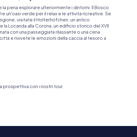
e la pena esplorare ulteriormente i dintorni. Il Bosco
re un'oasi verde per il relax e le attività ricreative. Se
regione, visitate il Holterhöfchen, un antico
 la Locanda alla Corona, un edificio storico del XVII
ornata con una passeggiata rilassante o una cena
 città e rivivete le emozioni della caccia al tesoro a
a prospettiva con i nostri tour.
Wilhelm-Fabry-
tionskirche
Museum
Adler-Ap