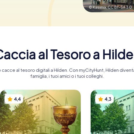
© Kasimix,
CC BY-SA 3.0
accia al Tesoro a Hild
te cacce al tesoro digitali a Hilden. Con myCityHunt, Hilden diven
famiglia, i tuoi amici o i tuoi colleghi.
4,4
4,3