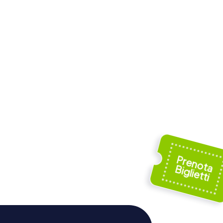
Haus Hildener
otheke
Künstler