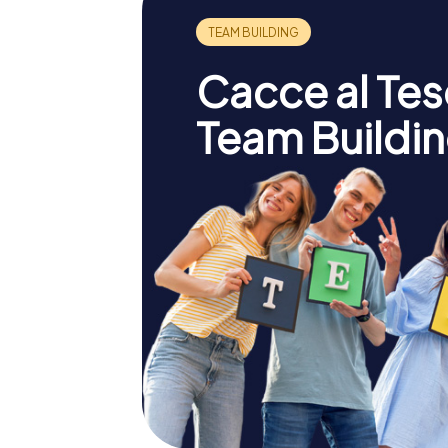
Cacce al Teso
Team Buildin