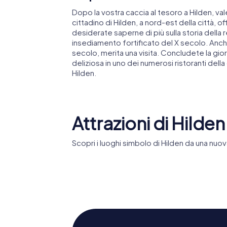
Dopo la vostra caccia al tesoro a Hilden, val
cittadino di Hilden, a nord-est della città, off
desiderate saperne di più sulla storia della 
insediamento fortificato del X secolo. Anche
secolo, merita una visita. Concludete la gi
deliziosa in uno dei numerosi ristoranti della
Hilden.
Attrazioni di Hilden
Scopri i luoghi simbolo di Hilden da una nuov
St.-Jacobus-
Kirche
Reforma