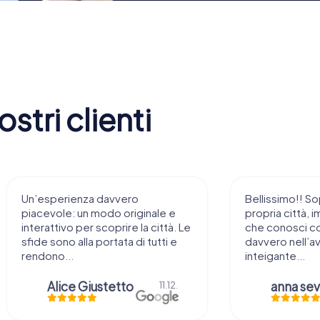
stri clienti
Un’esperienza davvero
Bellissimo!! So
piacevole: un modo originale e
propria città, i
interattivo per scoprire la città. Le
che conosci c
sfide sono alla portata di tutti e
davvero nell’a
rendono...
inteigante...
Alice Giustetto
11.12.