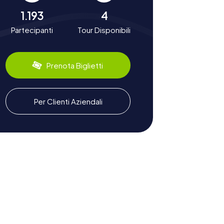
1.193
4
Partecipanti
Tour Disponibili
Prenota Biglietti
Per Clienti Aziendali