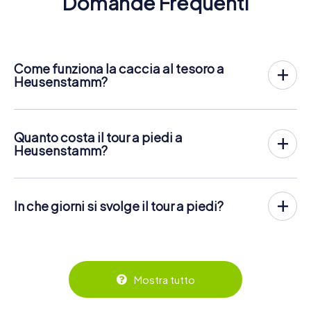
Domande Frequenti
Come funziona la caccia al tesoro a
Heusenstamm?
Con myCityHunt, Heusenstamm diventa il tuo campo da
gioco! Tutto ciò di cui hai bisogno è il codice del biglietto
e un telefono con i dati attivi.
Quanto costa il tour a piedi a
Nella data desiderata, riunisci la tua squadra nel centro di
Heusenstamm?
Heusenstamm. Poi inizia al caccia al tesoro: Il tuo cellulare
Il prezzo per un tour a piedi myCityHunt a Heusenstamm è
guida te e la tua squadra verso numerosi luoghi da vedere
di
12,99 € per persona
. Contrariamente ai modelli di
a Heusenstamm. Una volta lì, dovrai rispondere a
prezzo di altri fornitori, su myCityHunt si paga a persona.
domande difficili e risolvere indovinelli. Guadagni punti
In che giorni si svolge il tour a piedi?
Per esempio, il prezzo totale per due persone è solo
risolvendo correttamente questi compiti.
25,98 €, per cinque persone 64,95 € e così via.
Il tour a piedi myCityHunt a Heusenstamm può essere
giocato in qualsiasi momento! Se hai un biglietto, puoi
Ma non è tutto: Tutti i giocatori registrati riceveranno
I biglietti possono essere prenotati online nel negozio dei
giocare in un giorno a tua scelta in qualsiasi momento
compiti speciali via SMS durante il rally, come
biglietti su
https://www.mycityhunt.it/biglietti
.
entro la validità di 3 anni. I biglietti per il tour a piedi
l'assegnazione di foto o domande a quiz. Il tour a piedi ti
myCityHunt a Heusenstamm possono essere prenotati
ricompenserà con molte cose fantastiche, che potrai poi
Mostra tutto
nel negozio di biglietti online su
visualizzare in una galleria di immagini.
https://www.mycityhunt.it/biglietti
.
Lungo il tour, è possibile fare una pausa per un gelato o un