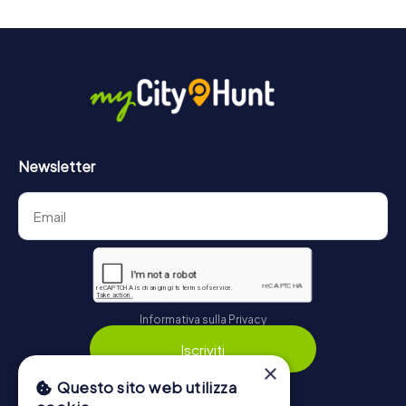
drink in qualsiasi momento! Dopo circa 3 ore, l'elenco dei
punteggi più alti fornirà informazioni sulla classifica
generale.
Maggiori informazioni sul percorso della nostra caccia al
tesoro a Heusenstamm possono essere trovate qui:
https://www.mycityhunt.it/come-funziona
.
Newsletter
Informativa sulla Privacy
Iscriviti
×
Questo sito web utilizza