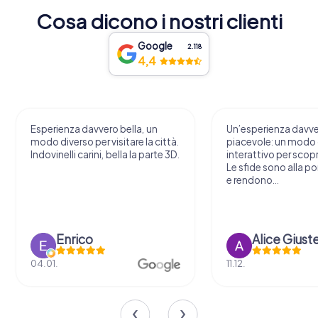
Cosa dicono i nostri clienti
Google
2.118
4,4
Esperienza davvero bella, un
Un’esperienza davv
modo diverso per visitare la città.
piacevole: un modo o
Indovinelli carini, bella la parte 3D.
interattivo per scopri
Le sfide sono alla por
e rendono...
Enrico
Alice Giust
04.01.
11.12.