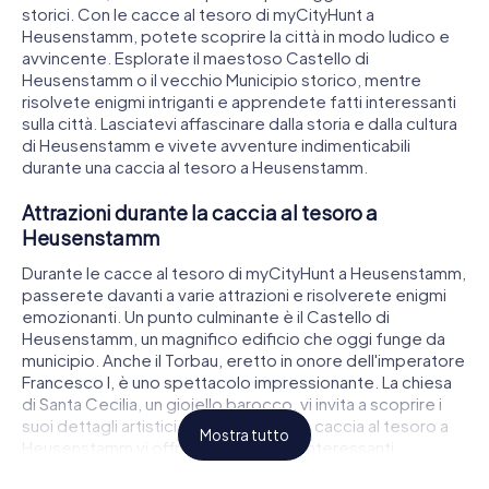
storici. Con le cacce al tesoro di myCityHunt a
Heusenstamm, potete scoprire la città in modo ludico e
avvincente. Esplorate il maestoso Castello di
Heusenstamm o il vecchio Municipio storico, mentre
risolvete enigmi intriganti e apprendete fatti interessanti
sulla città. Lasciatevi affascinare dalla storia e dalla cultura
di Heusenstamm e vivete avventure indimenticabili
durante una caccia al tesoro a Heusenstamm.
Attrazioni durante la caccia al tesoro a
Heusenstamm
Durante le cacce al tesoro di myCityHunt a Heusenstamm,
passerete davanti a varie attrazioni e risolverete enigmi
emozionanti. Un punto culminante è il Castello di
Heusenstamm, un magnifico edificio che oggi funge da
municipio. Anche il Torbau, eretto in onore dell'imperatore
Francesco I, è uno spettacolo impressionante. La chiesa
di Santa Cecilia, un gioiello barocco, vi invita a scoprire i
suoi dettagli artistici. Ogni tappa della caccia al tesoro a
Mostra tutto
Heusenstamm vi offre nuove sfide e interessanti
approfondimenti sulla storia della città.