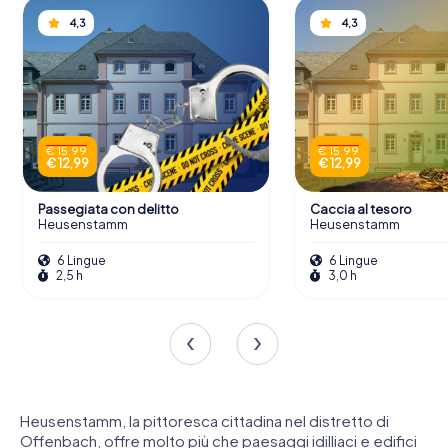
4,3
4,3
€ 15,99
€ 15,99
€ 12,99
€ 12,99
Passegiata con delitto
Caccia al tesoro
Heusenstamm
Heusenstamm
6 Lingue
6 Lingue
2,5 h
3,0 h
Heusenstamm, la pittoresca cittadina nel distretto di
Offenbach, offre molto più che paesaggi idilliaci e edifici