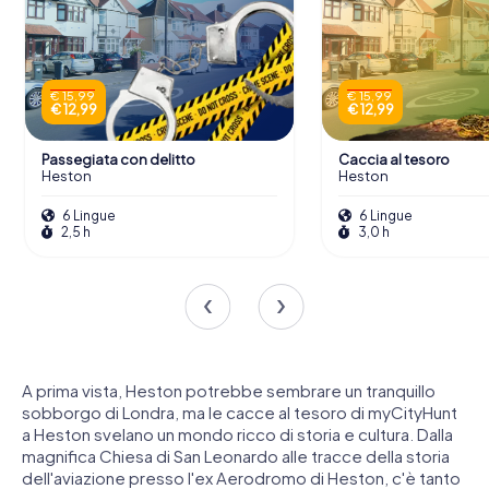
€ 15,99
€ 15,99
€ 12,99
€ 12,99
Passegiata con delitto
Caccia al tesoro
Heston
Heston
6 Lingue
6 Lingue
2,5 h
3,0 h
A prima vista, Heston potrebbe sembrare un tranquillo
sobborgo di Londra, ma le cacce al tesoro di myCityHunt
a Heston svelano un mondo ricco di storia e cultura. Dalla
magnifica Chiesa di San Leonardo alle tracce della storia
dell'aviazione presso l'ex Aerodromo di Heston, c'è tanto