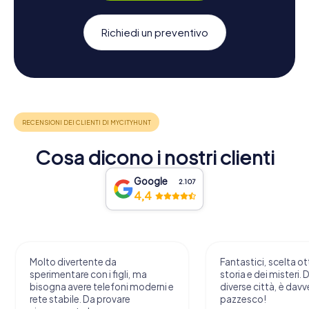
Richiedi un preventivo
Cosa dicono i nostri clienti
Google
2.107
4,4
Fantastici, scelta ottimale della
Caccia a
ma
storia e dei misteri. Disponibile in
l'abbiam
oderni e
diverse città, è davvero
stato un
pazzesco!
attravers