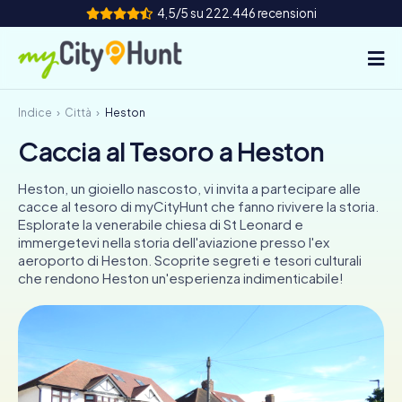
4,5/5 su 222.446 recensioni
Indice
Città
Heston
Come funziona
Caccia al Tesoro a Heston
Città
Heston, un gioiello nascosto, vi invita a partecipare alle
Tour
cacce al tesoro di myCityHunt che fanno rivivere la storia.
Esplorate la venerabile chiesa di St Leonard e
immergetevi nella storia dell'aviazione presso l'ex
Team Building
aeroporto di Heston. Scoprite segreti e tesori culturali
che rendono Heston un'esperienza indimenticabile!
Biglietti
INT
AT
CH
DE
ES
FR
UK
IE
IT
NL