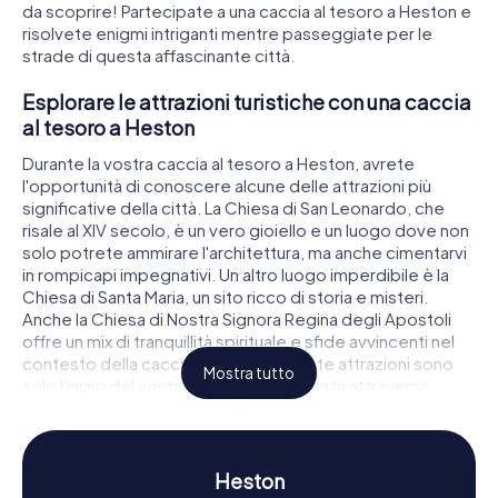
da scoprire! Partecipate a una caccia al tesoro a Heston e
risolvete enigmi intriganti mentre passeggiate per le
strade di questa affascinante città.
Esplorare le attrazioni turistiche con una caccia
al tesoro a Heston
Durante la vostra caccia al tesoro a Heston, avrete
l'opportunità di conoscere alcune delle attrazioni più
significative della città. La Chiesa di San Leonardo, che
risale al XIV secolo, è un vero gioiello e un luogo dove non
solo potrete ammirare l'architettura, ma anche cimentarvi
in rompicapi impegnativi. Un altro luogo imperdibile è la
Chiesa di Santa Maria, un sito ricco di storia e misteri.
Anche la Chiesa di Nostra Signora Regina degli Apostoli
offre un mix di tranquillità spirituale e sfide avvincenti nel
contesto della caccia al tesoro. Queste attrazioni sono
Mostra tutto
solo l'inizio del vostro viaggio di scoperta attraverso
Heston.
Vivere la storia e la cultura con una caccia al
tesoro a Heston
Heston