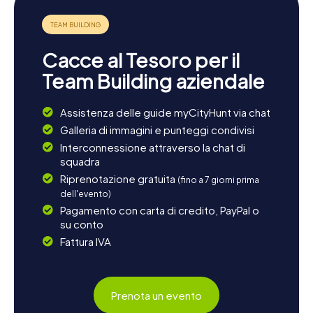
dell'aviazione o alla cultura locale, Heston vi offre
numerose possibilità per rendere la vostra giornata varia e
interessante.
Cacce al Tesoro per il
Lasciatevi ispirare dalle cacce al tesoro di myCityHunt a
Heston e scoprite i tesori nascosti di questa affascinante
Team Building aziendale
città. Che si tratti di storia, cultura o semplicemente del
piacere di risolvere enigmi, Heston ha qualcosa da offrire
Assistenza delle guide myCityHunt via chat
a tutti!
Galleria di immagini e punteggi condivisi
Interconnessione attraverso la chat di
squadra
Riprenotazione gratuita
(fino a 7 giorni prima
dell'evento)
Pagamento con carta di credito, PayPal o
su conto
Fattura IVA
Prenota un evento