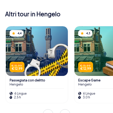
Altri tour in Hengelo
4,4
4,3
€ 15,99
€ 15,99
€ 12,99
€ 12,99
Passegiata con delitto
Escape Game
Hengelo
Hengelo
6 Lingue
6 Lingue
2,5 h
3,0 h