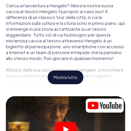
Cerca un'avventura a Hengelo? Allora la nostra nuova
caccia al tesoro Hengelo fa proprio al caso suo! A
differenza di un classico tour della città, in cui le
informazioni sulla cultura e la storia sono in primo piano, qui
si immerge in una storia accattivante su un tesoro
leggendario. Tutto ciò di cui ha bisogno per questa
misteriosa caccia al tesoro attraverso Hengelo è un
biglietto di partecipazione, uno smartphone con accesso
a Internet e un team di persone intrepide che la pensano
allo stesso modo. Può giocare in qualsiasi momento!
All'inizio della sua caccia al tesoro a Hengelo, si incontrerà
in una posizione centrale per una riunione congiunta.
Mostra tutto
Quindi i ruoli vengono distribuiti. Chi della sua squadra è un
tracker nato? Chi è un vero avventuriero? E chi ha quello
che serve per essere un code breaker? Nella nostra
caccia al tesoro a Hengelo c'è un ruolo adatto per ogni
giocatore.
Una volta assegnati i ruoli, può iniziare la caccia al tesoro
del thriller poliziesco a Hengelo: puoi decifrare codici
crittografati, risolvere complicati compiti logici e cercare