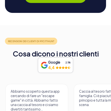
Cosa dicono i nostri clienti
Google
2.118
4,4
Abbiamo scoperto questa app
Caccia al tesoro fatt
cercando di fare un "escape
famiglia. Ci è piaciu
game" in città. Abbiamo fatto
principio e tutta la 
una caccia al tesoro e ci siamo
scena.
divertiti tantissimo...