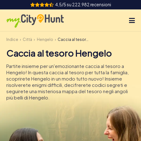
4,5/5 su 222.982 recensioni
Indice
Città
Hengelo
Caccia al tesoro Hengelo
Come funziona
Caccia al tesoro Hengelo
Città
Partite insieme per un'emozionante caccia al tesoro a
Tour
Hengelo! In questa caccia al tesoro per tutta la famiglia,
scoprirete Hengelo in un modo tutto nuovo! Insieme
risolverete enigmi difficili, decifrerete codici segreti e
Team Building
seguirete una misteriosa mappa del tesoro negli angoli
più belli di Hengelo.
Biglietti
INT
AT
CH
DE
ES
FR
UK
IE
IT
NL