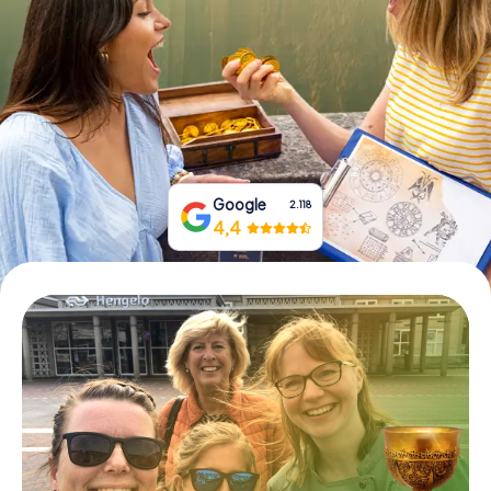
Prenota Biglietti
Acquista i Voucher
Google
2.118
4,4