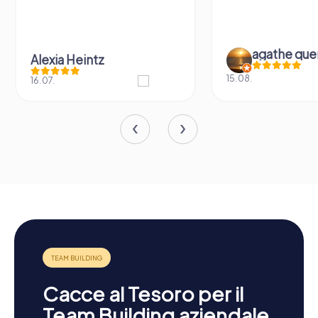
agathe que
Alexia Heintz
15.08.
16.07.
Cacce al Tesoro per il
Team Building aziendale