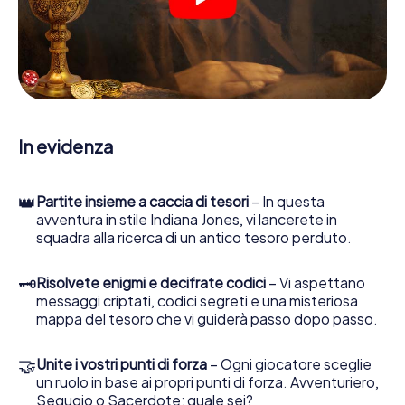
indizi, indizi in vari luoghi della città. Il suo smartphone è il
suo strumento di indagine più importante: la nostra app
web sviluppata appositamente le consente di interrogare
le persone di contatto ed esaminare stringhe
enigmatiche, la aiuta a raccogliere oggetti e la guida in
sicurezza per Hengelo.
Nel corso della caccia al tesoro a Hengelo, lei e il suo
In evidenza
team vi immergerete sempre più in profondità
nell'emozionante storia, presto scoprirete che il prezioso
tesoro è a pochi passi di distanza.
👑
Partite insieme a caccia di tesori
– In questa
avventura in stile Indiana Jones, vi lancerete in
squadra alla ricerca di un antico tesoro perduto.
🗝
Risolvete enigmi e decifrate codici
– Vi aspettano
messaggi criptati, codici segreti e una misteriosa
mappa del tesoro che vi guiderà passo dopo passo.
🤝
Unite i vostri punti di forza
– Ogni giocatore sceglie
un ruolo in base ai propri punti di forza. Avventuriero,
Segugio o Sacerdote: quale sei?