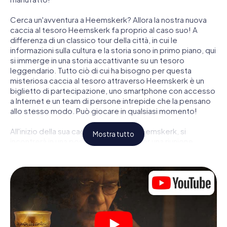
Cerca un'avventura a Heemskerk? Allora la nostra nuova
caccia al tesoro Heemskerk fa proprio al caso suo! A
differenza di un classico tour della città, in cui le
informazioni sulla cultura e la storia sono in primo piano, qui
si immerge in una storia accattivante su un tesoro
leggendario. Tutto ciò di cui ha bisogno per questa
misteriosa caccia al tesoro attraverso Heemskerk è un
biglietto di partecipazione, uno smartphone con accesso
a Internet e un team di persone intrepide che la pensano
allo stesso modo. Può giocare in qualsiasi momento!
All'inizio della sua caccia al tesoro a Heemskerk, si
Mostra tutto
incontrerà in una posizione centrale per una riunione
congiunta. Quindi i ruoli vengono distribuiti. Chi della sua
squadra è un tracker nato? Chi è un vero avventuriero? E
chi ha quello che serve per essere un code breaker? Nella
nostra caccia al tesoro a Heemskerk c'è un ruolo adatto
per ogni giocatore.
Una volta assegnati i ruoli, può iniziare la caccia al tesoro
del thriller poliziesco a Heemskerk: puoi decifrare codici