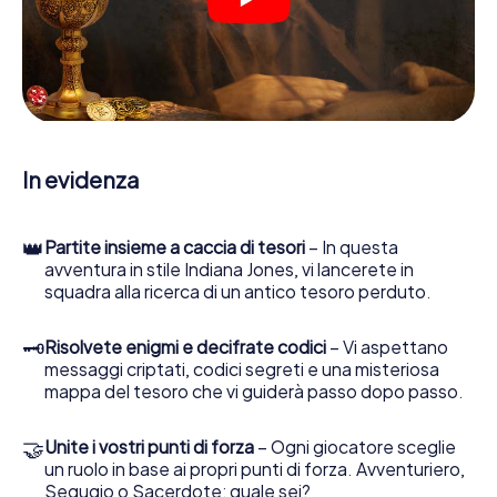
crittografati, risolvere complicati compiti logici e cercare
indizi, indizi in vari luoghi della città. Il suo smartphone è il
suo strumento di indagine più importante: la nostra app
web sviluppata appositamente le consente di interrogare
le persone di contatto ed esaminare stringhe
enigmatiche, la aiuta a raccogliere oggetti e la guida in
sicurezza per Heemskerk.
In evidenza
Nel corso della caccia al tesoro a Heemskerk, lei e il suo
team vi immergerete sempre più in profondità
nell'emozionante storia, presto scoprirete che il prezioso
👑
Partite insieme a caccia di tesori
– In questa
tesoro è a pochi passi di distanza.
avventura in stile Indiana Jones, vi lancerete in
squadra alla ricerca di un antico tesoro perduto.
🗝
Risolvete enigmi e decifrate codici
– Vi aspettano
messaggi criptati, codici segreti e una misteriosa
mappa del tesoro che vi guiderà passo dopo passo.
🤝
Unite i vostri punti di forza
– Ogni giocatore sceglie
un ruolo in base ai propri punti di forza. Avventuriero,
Segugio o Sacerdote: quale sei?