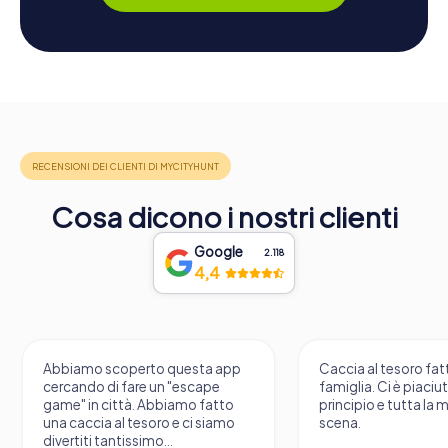
Cosa dicono i nostri clienti
Google
2.118
4,4
Abbiamo scoperto questa app
Caccia al tesoro fatt
cercando di fare un "escape
famiglia. Ci è piaciu
game" in città. Abbiamo fatto
principio e tutta la 
una caccia al tesoro e ci siamo
scena.
divertiti tantissimo...