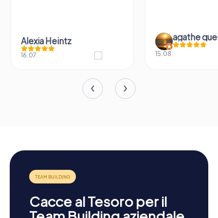
agathe que
Alexia Heintz
15.08.
16.07.
Cacce al Tesoro per il
Team Building aziendale