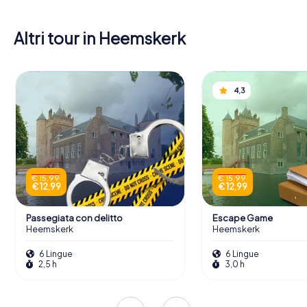
Altri tour in Heemskerk
4,3
€ 15,99
€ 15,99
€ 12,99
€ 12,99
Passegiata con delitto
Escape Game
Heemskerk
Heemskerk
6 Lingue
6 Lingue
2,5 h
3,0 h