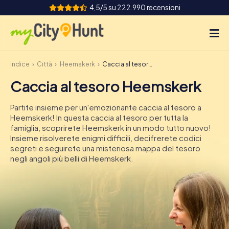
4,5/5 su 222.990 recensioni
Indice
Città
Heemskerk
Caccia al tesoro Heemskerk
Come funziona
Caccia al tesoro Heemskerk
Città
Partite insieme per un'emozionante caccia al tesoro a
Tour
Heemskerk! In questa caccia al tesoro per tutta la
famiglia, scoprirete Heemskerk in un modo tutto nuovo!
Insieme risolverete enigmi difficili, decifrerete codici
Team Building
segreti e seguirete una misteriosa mappa del tesoro
negli angoli più belli di Heemskerk.
Biglietti
INT
AT
CH
DE
ES
FR
UK
IE
IT
NL