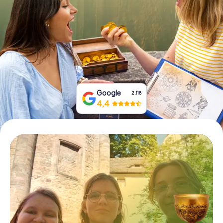
Prenota Biglietti
Acquista i Voucher
Google
2.118
4,4