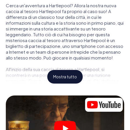
Cerca un'avventura a Hartlepool? Allora la nostra nuova
caccia al tesoro Hartlepool fa proprio al caso suo! A
differenza di un classico tour della città, in cui le
informazioni sulla cultura e la storia sono in primo piano, qui
si immerge in una storia accattivante su un tesoro
leggendario. Tutto ciò di cui ha bisogno per questa
misteriosa caccia al tesoro attraverso Hartlepool è un
biglietto di partecipazione, uno smartphone con accesso
a Internet e un team di persone intrepide che la pensano
allo stesso modo. Può giocare in qualsiasi momento!
All'inizio della sua caccia al tesoro a Hartlepool, si
incontrerà in una posizione centrale per una riunione
Mostra tutto
congiunta. Quindi i ruoli vengono distribuiti. Chi della sua
squadra è un tracker nato? Chi è un vero avventuriero? E
chi ha quello che serve per essere un code breaker? Nella
nostra caccia al tesoro a Hartlepool c'è un ruolo adatto
per ogni giocatore.
Una volta assegnati i ruoli, può iniziare la caccia al tesoro
del thriller poliziesco a Hartlepool: puoi decifrare codici
crittografati, risolvere complicati compiti logici e cercare