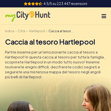
4,5/5 su 223.447 recensioni
Indice
Città
Hartlepool
Caccia al tesoro Hartlepool
Come funziona
Caccia al tesoro Hartlepool
Città
Partite insieme per un'emozionante caccia al tesoro a
Tour
Hartlepool! In questa caccia al tesoro per tutta la famiglia,
scoprirete Hartlepool in un modo tutto nuovo! Insieme
risolverete enigmi difficili, decifrerete codici segreti e
Team Building
seguirete una misteriosa mappa del tesoro negli angoli
più belli di Hartlepool.
Biglietti
INT
AT
CH
DE
ES
FR
UK
IE
IT
NL