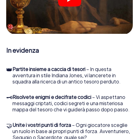
indizi, indizi in vari luoghi della città. Il suo smartphone è il
suo strumento di indagine più importante: la nostra app
web sviluppata appositamente le consente di interrogare
le persone di contatto ed esaminare stringhe
enigmatiche, la aiuta a raccogliere oggetti e la guida in
sicurezza per Hartlepool.
Nel corso della caccia al tesoro a Hartlepool, lei e il suo
In evidenza
team vi immergerete sempre più in profondità
nell'emozionante storia, presto scoprirete che il prezioso
tesoro è a pochi passi di distanza.
👑
Partite insieme a caccia di tesori
– In questa
avventura in stile Indiana Jones, vi lancerete in
squadra alla ricerca di un antico tesoro perduto.
🗝
Risolvete enigmi e decifrate codici
– Vi aspettano
messaggi criptati, codici segreti e una misteriosa
mappa del tesoro che vi guiderà passo dopo passo.
🤝
Unite i vostri punti di forza
– Ogni giocatore sceglie
un ruolo in base ai propri punti di forza. Avventuriero,
Segugio o Sacerdote: quale sei?