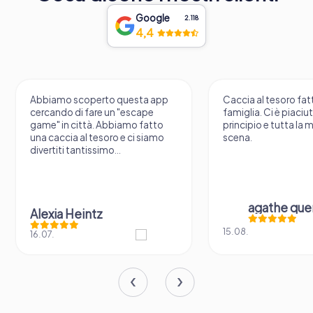
Google
2.118
4,4
Abbiamo scoperto questa app
Caccia al tesoro fatt
cercando di fare un "escape
famiglia. Ci è piaciu
game" in città. Abbiamo fatto
principio e tutta la 
una caccia al tesoro e ci siamo
scena.
divertiti tantissimo...
agathe que
Alexia Heintz
15.08.
16.07.