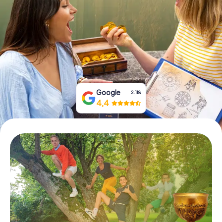
Prenota Biglietti
Acquista i Voucher
Google
2.118
4,4