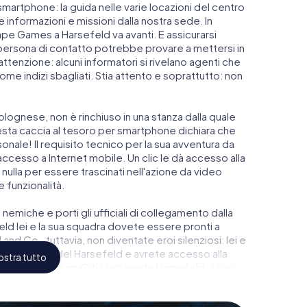
smartphone: la guida nelle varie locazioni del centro
informazioni e missioni dalla nostra sede. In
pe Games a Harsefeld va avanti. E assicurarsi
a persona di contatto potrebbe provare a mettersi in
attenzione: alcuni informatori si rivelano agenti che
e indizi sbagliati. Stia attento e soprattutto: non
lognese, non è rinchiuso in una stanza dalla quale
esta caccia al tesoro per smartphone dichiara che
onale! Il requisito tecnico per la sua avventura da
cesso a Internet mobile. Un clic le dà accesso alla
nulla per essere trascinati nell'azione da video
e funzionalità.
 nemiche e porti gli ufficiali di collegamento dalla
ld lei e la sua squadra dovete essere pronti a
and Co., tuttavia, non diventate eroi silenziosi: lei e
gio più alto del Harsefeld e avrete accesso alla
stra tutto
oco di Escape di myCityHunt rende Harsefeld, il suo
glietti nel mondo dello spionaggio e degli agenti
Room all'aperto!