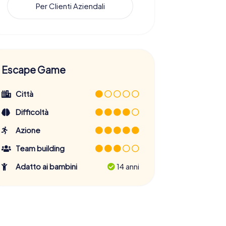
Per Clienti Aziendali
Escape Game
Città
Difficoltà
Azione
Team building
Adatto ai bambini
14 anni