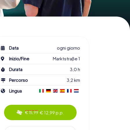
Data
ogni giorno
Inizio/Fine
Marktstraße 1
Durata
3,0 h
Percorso
3,2 km
Lingua
€ 12,99 p.p.
€ 15,99