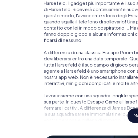
Harsefeld. Il gadget più importante è il suo 
di Harsefeld. Riceverà continuamente nuove 
questo modo, l'avvincente storia degli Esca
quando squilla il telefono di sollevarlo! Un
contatto con lei in modo cospiratorio ... Ma 
fanno doppio gioco e alcune informazioni com
fidarsi di nessuno!
A differenza di una classica Escape Room bo
devi liberarsi entro una data temporale. Qu
tutta Harsefeld è il suo campo di gioco pers
agente a Harsefeld é uno smartphone con ac
nostra app web. Non è necessario installare 
interattivi, minigiochi complicati e molte altr
Lavori insieme con una squadra, origli le spie
sua parte. In questo Escape Game a Harsefe
fermare i cattivi. A differenza di James Bond 
la sua squadra sarete immortalati nel punteg
Mo
vostra personale galleria di immagini. Il gi
parco giochi di avventura. Acquisti i suoi bi
segreti e trasformi Harsefeld in un'Escape 