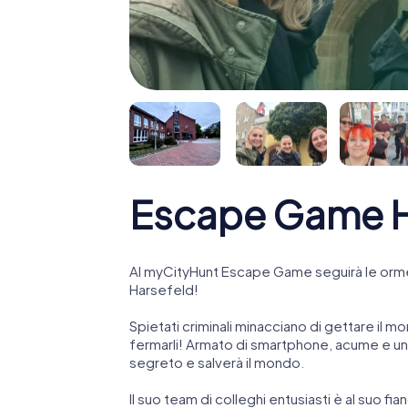
Escape Game H
Al myCityHunt Escape Game seguirà le orme
Harsefeld!
Spietati criminali minacciano di gettare il mo
fermarli! Armato di smartphone, acume e una
segreto e salverà il mondo.
Il suo team di colleghi entusiasti è al suo fi