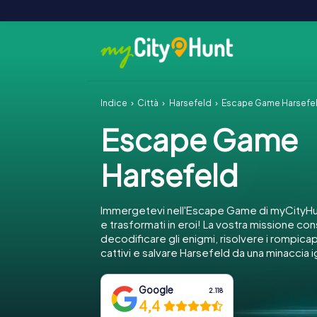
Indice
Città
Harsefeld
Escape Game Harsefe
Escape Game
Harsefeld
Immergetevi nell'Escape Game di myCityHu
e trasformati in eroi! La vostra missione con
decodificare gli enigmi, risolvere i rompica
cattivi e salvare Harsefeld da una minaccia 
Google
2.118
4,4