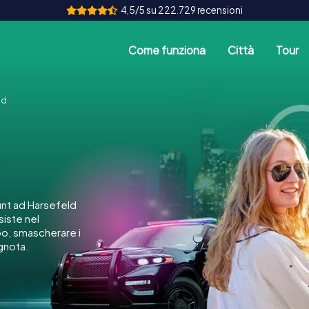
4,5/5 su 222.729 recensioni
Come funziona
Città
Tour
ld
nt ad Harsefeld
siste nel
po, smascherare i
ignota.