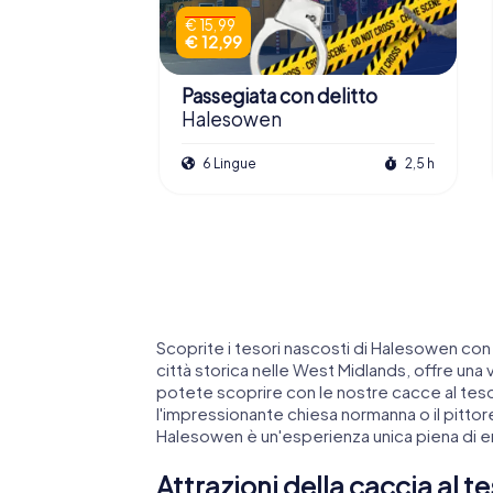
€ 15,99
€ 12,99
Passegiata con delitto
Halesowen
6 Lingue
2,5 h
Scoprite i tesori nascosti di Halesowen co
città storica nelle West Midlands, offre una v
potete scoprire con le nostre cacce al te
l'impressionante chiesa normanna o il pitto
Halesowen è un'esperienza unica piena di e
Attrazioni della caccia al 