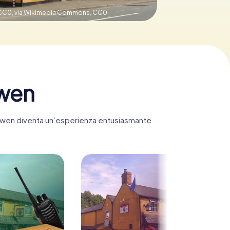
CC0, via Wikimedia Commons,
CC0
owen
esowen diventa un’esperienza entusiasmante