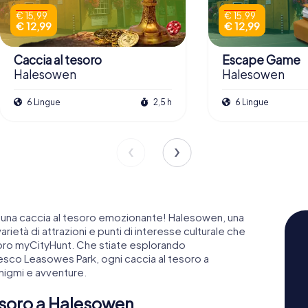
€ 15,99
€ 15,99
€ 12,99
€ 12,99
Caccia al tesoro
Escape Game
Halesowen
Halesowen
6 Lingue
2,5 h
6 Lingue
n una caccia al tesoro emozionante! Halesowen, una
arietà di attrazioni e punti di interesse culturale che
soro myCityHunt. Che stiate esplorando
resco Leasowes Park, ogni caccia al tesoro a
nigmi e avventure.
tesoro a Halesowen