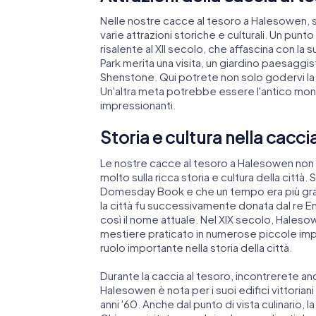
Nelle nostre cacce al tesoro a Halesowen, sa
varie attrazioni storiche e culturali. Un pun
risalente al XII secolo, che affascina con la
Park merita una visita, un giardino paesaggis
Shenstone. Qui potrete non solo godervi la 
Un'altra meta potrebbe essere l'antico mon
impressionanti.
Storia e cultura nella cacc
Le nostre cacce al tesoro a Halesowen non s
molto sulla ricca storia e cultura della cit
Domesday Book e che un tempo era più gran
la città fu successivamente donata dal re E
così il nome attuale. Nel XIX secolo, Haleso
mestiere praticato in numerose piccole imp
ruolo importante nella storia della città.
Durante la caccia al tesoro, incontrerete anc
Halesowen è nota per i suoi edifici vittorian
anni '60. Anche dal punto di vista culinario, la