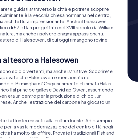
rete guidati attraverso la città e potrete scoprire
to culminante è la vecchia chiesa normanna nel centro,
 sua architettura impressionante. Anche il Leasowes
tico di 57 ettari progettato nel XVIII secolo da William
natura, ma anche risolvere enigmi appassionanti.
astero di Halesowen, di cui oggi rimangono rovine
ia al tesoro a Halesowen
ono solo divertenti, ma anche istruttive. Scoprirete
tà. Sapevate che Halesowen è menzionata nel
de di Birmingham? Originariamente chiamata Halas,
nrico II al principe gallese David ap Owen, assumendo
wen era un centro per la produzione di chiodi, un
rese. Anche l'estrazione del carbone ha giocato un
he fatti interessanti sulla cultura locale. Ad esempio,
i e per la vasta modernizzazione del centro città negli
 città ha molto da offrire. Provate i tradizionali Fish and