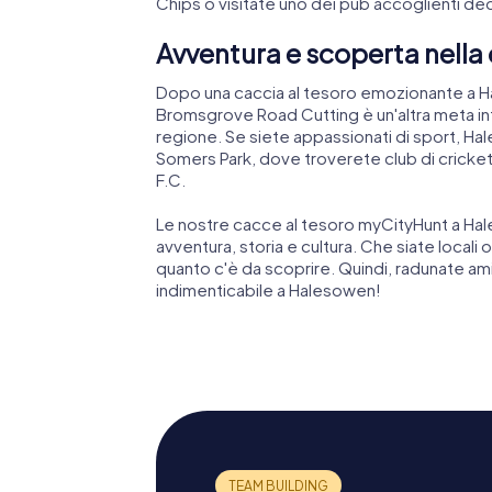
Chips o visitate uno dei pub accoglienti ded
Avventura e scoperta nella
Dopo una caccia al tesoro emozionante a Hal
Bromsgrove Road Cutting è un'altra meta int
regione. Se siete appassionati di sport, Ha
Somers Park, dove troverete club di cricket
F.C.
Le nostre cacce al tesoro myCityHunt a Ha
avventura, storia e cultura. Che siate locali o
quanto c'è da scoprire. Quindi, radunate amic
indimenticabile a Halesowen!