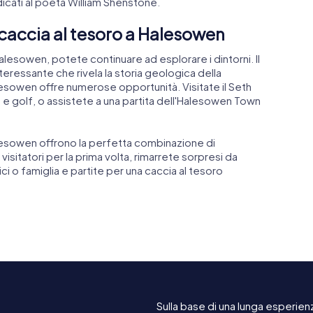
icati al poeta William Shenstone.
 caccia al tesoro a Halesowen
esowen, potete continuare ad esplorare i dintorni. Il
eressante che rivela la storia geologica della
lesowen offre numerose opportunità. Visitate il Seth
 e golf, o assistete a una partita dell'Halesowen Town
lesowen offrono la perfetta combinazione di
 visitatori per la prima volta, rimarrete sorpresi da
i o famiglia e partite per una caccia al tesoro
Sulla base di una lunga esperienz