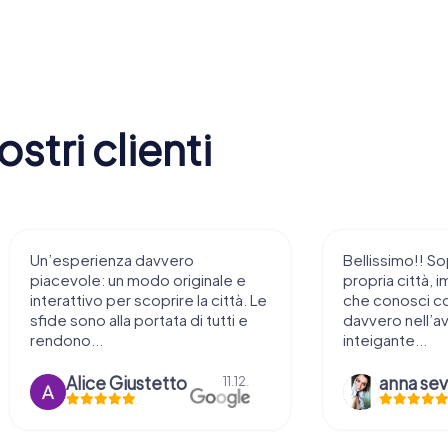
stri clienti
Un’esperienza davvero
Bellissimo!! So
piacevole: un modo originale e
propria città, i
interattivo per scoprire la città. Le
che conosci c
sfide sono alla portata di tutti e
davvero nell’a
rendono...
inteigante...
Alice Giustetto
11.12.