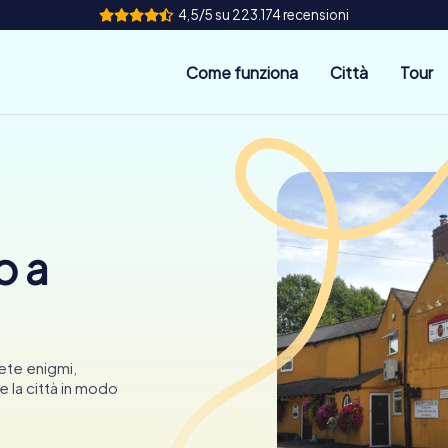
4,5/5 su 223.174 recensioni
Come funziona
Città
Tour
o a
ete enigmi,
 la città in modo