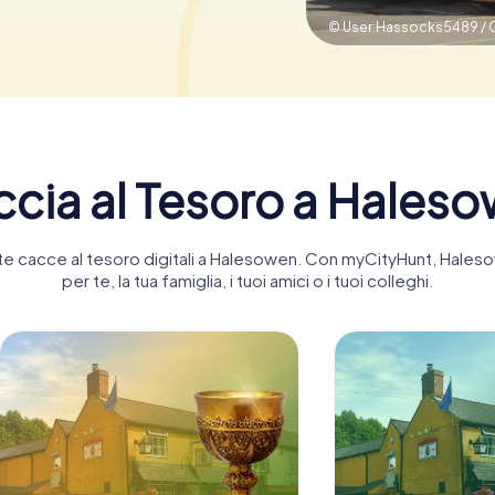
© User:Hassocks5489 / 
cia al Tesoro a Hales
tante cacce al tesoro digitali a Halesowen. Con myCityHunt, Hal
per te, la tua famiglia, i tuoi amici o i tuoi colleghi.