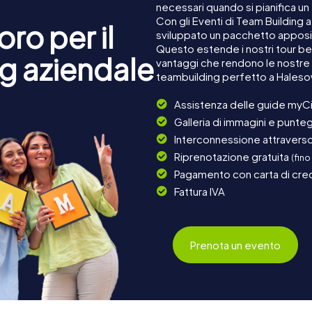
necessari quando si pianifica u
Con gli Eventi di Team Building
ro per il
sviluppato un pacchetto apposita
Questo estende i nostri tour ben
g aziendale
vantaggi che rendono le nostre 
teambuilding perfetto a Hales
Assistenza delle guide myCi
Galleria di immagini e punteg
Interconnessione attraverso 
Riprenotazione gratuita
(fino
Pagamento con carta di cred
Fattura IVA
Prenota un evento