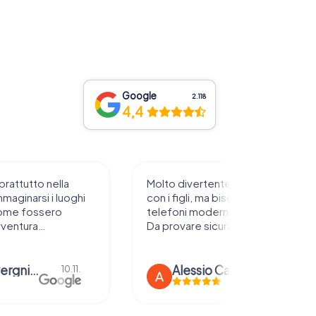
Google
2.118
4,4
prattutto nella
Molto divertente da sperimentare
mmaginarsi i luoghi
con i figli, ma bisogna avere
ome fossero
telefoni moderni e rete stabile.
vventura…
Da provare sicuramente !
anna severgnini
Alessio Car
10.11.
21.08.