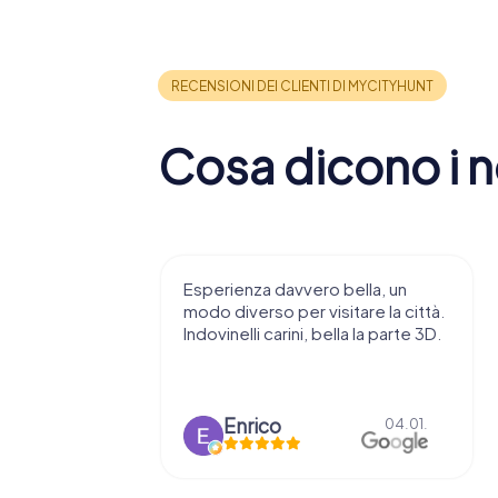
Cosa dicono i no
 consiglio di
Esperienza davvero bella, un
ndendovi
modo diverso per visitare la città.
stupenda.
Indovinelli carini, bella la parte 3D.
o
Enrico
15.03.
04.01.