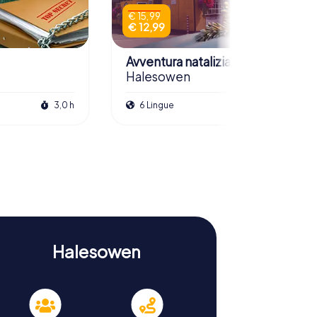
€ 15,99
€ 12,99
Avventura natalizia
Halesowen
3,0 h
6 Lingue
2,5 h
Halesowen