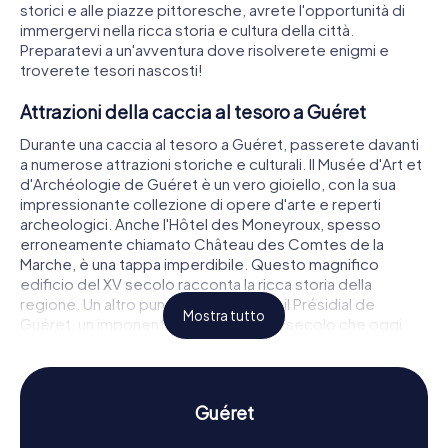
storici e alle piazze pittoresche, avrete l'opportunità di
immergervi nella ricca storia e cultura della città.
Preparatevi a un'avventura dove risolverete enigmi e
troverete tesori nascosti!
Attrazioni della caccia al tesoro a Guéret
Durante una caccia al tesoro a Guéret, passerete davanti
a numerose attrazioni storiche e culturali. Il Musée d'Art et
d'Archéologie de Guéret è un vero gioiello, con la sua
impressionante collezione di opere d'arte e reperti
archeologici. Anche l'Hôtel des Moneyroux, spesso
erroneamente chiamato Château des Comtes de la
Marche, è una tappa imperdibile. Questo magnifico
edificio del XV secolo racconta la ricca storia della
regione. Un altro punto di interesse è il Présidial de
Mostra tutto
Guéret, un imponente edificio del XVI secolo che oggi
funge da Hôtel de Ville. Ad ogni tappa della caccia al
tesoro, risolverete enigmi avvincenti e scoprirete la città
in un modo unico e divertente.
Guéret
Storia e cultura nella caccia al tesoro a Guéret