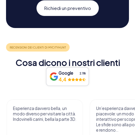
Richiedi un preventivo
Cosa dicono i nostri clienti
Google
2.118
4,4
Esperienza davvero bella, un
Un’esperienza davv
modo diverso per visitare la città.
piacevole: un modo o
Indovinelli carini, bella la parte 3D.
interattivo per scopri
Le sfide sono alla por
e rendono...