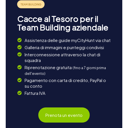
un'altra sfida, potete avventurarvi alla scoperta del
Dolmen de la Chadrolle, un megalite preistorico che
testimonia l'antica storia della regione. Concludete la
Cacce al Tesoro per il
giornata con un picnic rilassante in uno dei tanti parchi della
Team Building aziendale
città e gustate la cucina locale.
Assistenza delle guide myCityHunt via chat
Galleria di immagini e punteggi condivisi
Interconnessione attraverso la chat di
squadra
Riprenotazione gratuita
(fino a 7 giorni prima
dell'evento)
Pagamento con carta di credito, PayPal o
su conto
Fattura IVA
Prenota un evento