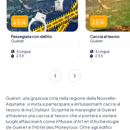
€ 15,99
€ 15,99
€ 12,99
€ 12,99
Passegiata con delitto
Caccia al tesoro
Guéret
Guéret
6 Lingue
6 Lingue
2,5 h
2,5 h
Guéret, una graziosa città nella regione della Nouvelle-
Aquitaine, vi invita a partecipare a entusiasmanti cacce al
tesoro di myCityHunt. Scoprite le meraviglie di Guéret
attraverso una caccia al tesoro che vi porterà a visitare
luoghi affascinanti come il Musée d'Art et d'Archéologie
de Guéret e l'Hôtel des Moneyroux. Oltre agli edifici