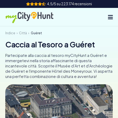
4,5/5 su 223.174 recensioni
Indice
Città
Guéret
Come funziona
Caccia al Tesoro a Guéret
Città
Partecipate alla caccia al tesoro myCityHunt a Guéret e
Tour
immergetevi nella storia affascinante di questa
incantevole città. Scoprite il Musée d'Art et d'Archéologie
de Guéret e l'imponente Hôtel des Moneyroux. Vi aspetta
Team Building
una perfetta combinazione di cultura e avventura!
Biglietti
INT
AT
CH
DE
ES
FR
UK
IE
IT
NL