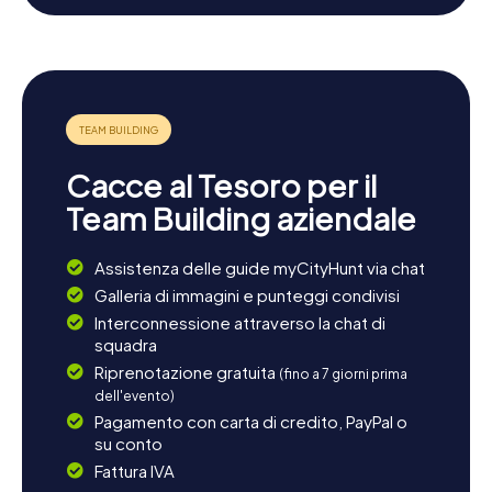
riserva naturale dell'Assia, la Kühkopf-Knoblochsaue, a
pochi chilometri di distanza. Qui potrete godervi la natura
e rilassarvi dopo la caccia al tesoro. Se desiderate
saperne di più sulla storia locale, una visita alla Villa Hero è
d'obbligo, con la sua architettura e storia affascinanti.
Concludete la giornata in uno dei caffè accoglienti della
città e godetevi l'atmosfera rilassata di Groß-Gerau.
Cacce al Tesoro per il
Team Building aziendale
Assistenza delle guide myCityHunt via chat
Galleria di immagini e punteggi condivisi
Interconnessione attraverso la chat di
squadra
Riprenotazione gratuita
(fino a 7 giorni prima
dell'evento)
Pagamento con carta di credito, PayPal o
su conto
Fattura IVA