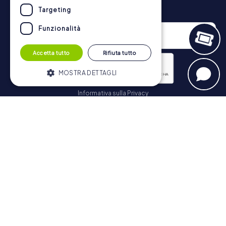
Newsletter
Targeting
Funzionalità
Accetta tutto
Rifiuta tutto
MOSTRA DETTAGLI
Informativa sulla Privacy
Strettamente necessari
Performance
Iscriviti
Targeting
Funzionalità
I cookie strettamente necessari
consentono le funzionalità principali del
Navigazione
sito web come l'accesso dell'utente e la
gestione dell'account. Il sito web non può
essere utilizzato correttamente senza i
Biglietti
cookie strettamente necessari.
Negozio di Voucher
Fornitore /
Nome
Scadenza
Descrizione
Explorer Blog
Dominio
Recensioni su myCityHunt
PHPSESSID
PHP.net
Sessione
Cookie
www.mycityhunt.it
generato da