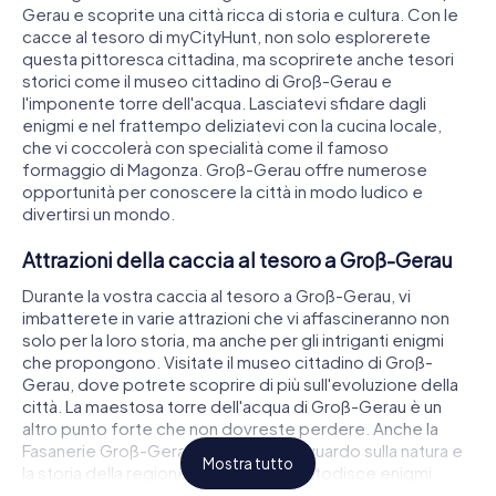
Gerau e scoprite una città ricca di storia e cultura. Con le
cacce al tesoro di myCityHunt, non solo esplorerete
questa pittoresca cittadina, ma scoprirete anche tesori
storici come il museo cittadino di Groß-Gerau e
l'imponente torre dell'acqua. Lasciatevi sfidare dagli
enigmi e nel frattempo deliziatevi con la cucina locale,
che vi coccolerà con specialità come il famoso
formaggio di Magonza. Groß-Gerau offre numerose
opportunità per conoscere la città in modo ludico e
divertirsi un mondo.
Attrazioni della caccia al tesoro a Groß-Gerau
Durante la vostra caccia al tesoro a Groß-Gerau, vi
imbatterete in varie attrazioni che vi affascineranno non
solo per la loro storia, ma anche per gli intriganti enigmi
che propongono. Visitate il museo cittadino di Groß-
Gerau, dove potrete scoprire di più sull'evoluzione della
città. La maestosa torre dell'acqua di Groß-Gerau è un
altro punto forte che non dovreste perdere. Anche la
Fasanerie Groß-Gerau vi offrirà uno sguardo sulla natura e
Mostra tutto
la storia della regione. Ogni tappa custodisce enigmi
ingegnosi che metteranno alla prova la vostra abilità di