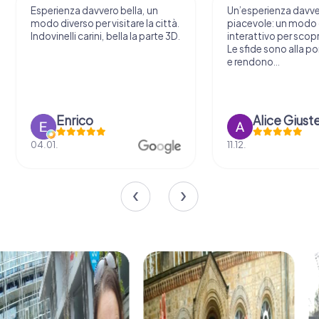
Esperienza davvero bella, un
Un’esperienza davv
modo diverso per visitare la città.
piacevole: un modo o
Indovinelli carini, bella la parte 3D.
interattivo per scopri
Le sfide sono alla por
e rendono...
Enrico
Alice Giust
04.01.
11.12.