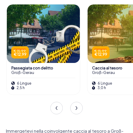
€ 15,99
€ 15,99
€ 12,99
€ 12,99
Passegiata con delitto
Caccia al tesoro
Groß-Gerau
Groß-Gerau
6 Lingue
6 Lingue
2,5 h
3,0 h
Immergetevi nella coinvolgente caccia al tesoro a Groß-