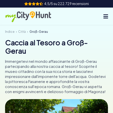
4,5/5 su 222.729 recensioni
Indice
Città
Groß-Gerau
Come funziona
Caccia al Tesoro a Groß-
Città
Gerau
Tour
Immergetevi nel mondo affascinante di Groß-Gerau
partecipando alla nostra caccia al tesoro! Scoprite il
Team Building
museo cittadino con la sua ricca storia e lasciatevi
impressionare dall'imponente torre dell'acqua. Godetevi
Biglietti
la pittoresca Fasanerie e approfondite la vostra
conoscenza sull'epoca romana. Groß-Gerau vi aspetta
con enigmi avvincenti e delizioso formaggio di Magonza!
INT
AT
CH
DE
ES
FR
UK
IE
IT
NL