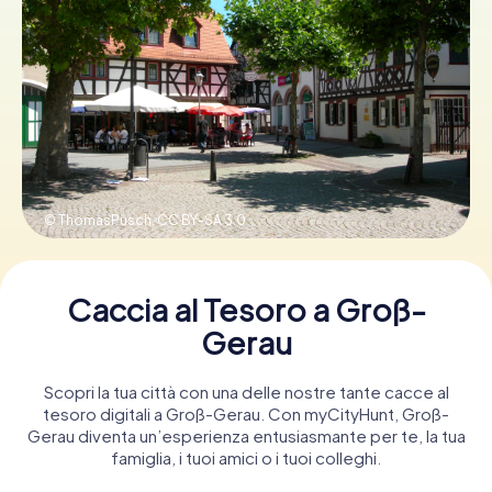
Prenota Biglietti
Acquista i Voucher
© ThomasPusch,
CC BY-SA 3.0
Caccia al Tesoro a Groß-
Gerau
Scopri la tua città con una delle nostre tante cacce al
tesoro digitali a Groß-Gerau. Con myCityHunt, Groß-
Gerau diventa un’esperienza entusiasmante per te, la tua
famiglia, i tuoi amici o i tuoi colleghi.