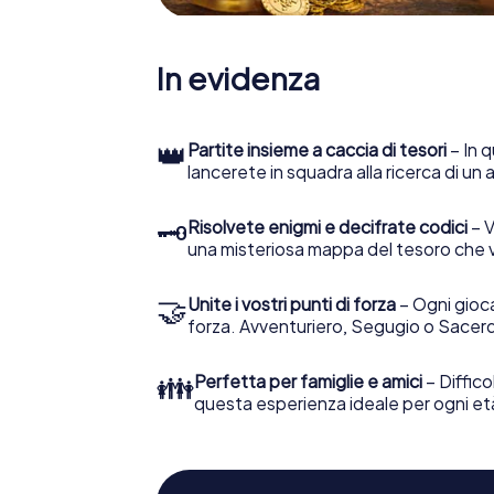
In evidenza
👑
Partite insieme a caccia di tesori
– In q
lancerete in squadra alla ricerca di un
🗝
Risolvete enigmi e decifrate codici
– V
una misteriosa mappa del tesoro che 
🤝
Unite i vostri punti di forza
– Ogni gioca
forza. Avventuriero, Segugio o Sacerd
👪
Perfetta per famiglie e amici
– Diffico
questa esperienza ideale per ogni et