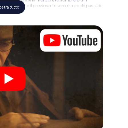
coprirete che il prezioso tesoro è a pochi passi di
stra tutto