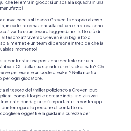
che lei entra in gioco: si unisca alla squadra in una
o manufatto!
ra nuova caccia al tesoro Greven fa proprio al caso
à, in cui le informazioni sulla cultura e la storia sono
accattivante su un tesoro leggendario. Tutto ciò di
 al tesoro attraverso Greven è un biglietto di
 a Internet e un team di persone intrepide che la
qualsiasi momento!
, si incontrerà in una posizione centrale per una
tribuiti. Chi della sua squadra è un tracker nato? Chi
 serve per essere un code breaker? Nella nostra
to per ogni giocatore.
ccia al tesoro del thriller poliziesco a Greven: puoi
icati compiti logici e cercare indizi, indizi in vari
o strumento di indagine più importante: la nostra app
di interrogare le persone di contatto ed
accogliere oggetti e la guida in sicurezza per
ei e il suo team vi immergerete sempre più in