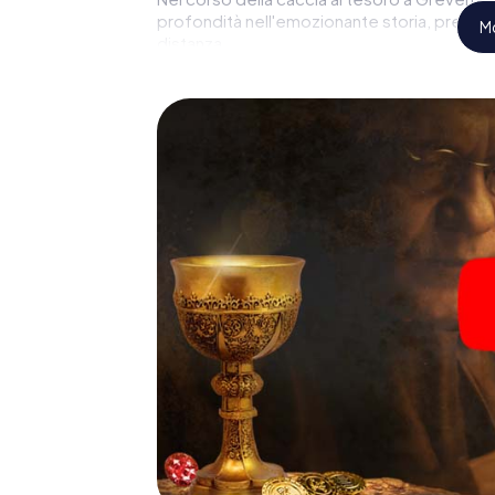
profondità nell'emozionante storia, presto s
Mo
distanza.