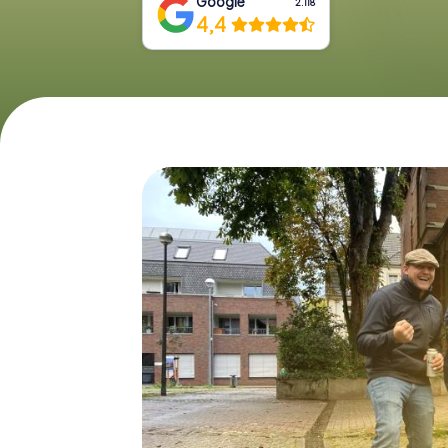
Google
2.118
4,4