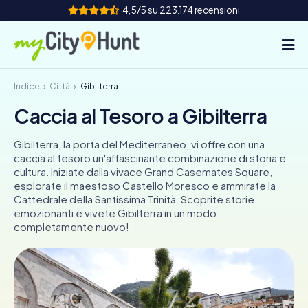
4,5/5 su 223.174 recensioni
Indice
Città
Gibilterra
Come funziona
Caccia al Tesoro a Gibilterra
Città
Gibilterra, la porta del Mediterraneo, vi offre con una
Tour
caccia al tesoro un'affascinante combinazione di storia e
cultura. Iniziate dalla vivace Grand Casemates Square,
esplorate il maestoso Castello Moresco e ammirate la
Team Building
Cattedrale della Santissima Trinità. Scoprite storie
emozionanti e vivete Gibilterra in un modo
Biglietti
completamente nuovo!
INT
AT
CH
DE
ES
FR
UK
IE
IT
NL