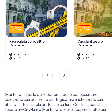
€ 15,99
€ 15,99
€ 12,99
€ 12,99
Passegiata con delitto
Caccia al tesoro
Gibilterra
Gibilterra
6 Lingue
6 Lingue
2,5 h
3,0 h
Gibilterra, la porta del Mediterraneo, è conosciuta non
solo per la sua posizione strategica, ma anche per la sua
affascinante miscela di storia e cultura. Con le cacce al
tesoro myCityHunt a Gibilterra, potete scoprire molto più