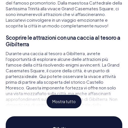
del famoso promontorio. Dalla maestosa Cattedrale della
Santissima Trinità alla vivace Grand Casemates Square, ci
sono innumerevoli attrazioni che vi affascineranno.
Lasciatevi coinvolgere in un viaggio emozionante e
scoprite la città in un modo completamente nuovo!
Scoprire le attrazioni con una caccia al tesoro a
Gibilterra
Durante una caccia al tesoro a Gibilterra, avrete
l'opportunità di esplorare alcune delle attrazioni più
famose della città risolvendo enigmi avvincenti. La Grand
Casemates Square, il cuore della città, è un punto di
partenza ideale. Qui potete osservare la vivace attività
prima di partire alla scoperta del storico Castello
Moresco. Questa imponente fortezza vi offre non solo
una vista mozzafiato sulla città, ma anche affascinanti
approfondimenti sul passato moresco di Gibilterra. Non
Mostra tutto
dimenticate di visitare anche la Cattedrale della
Santissima Trinità, un gioiello architettonico che riflette la
diversità religiosa della città.