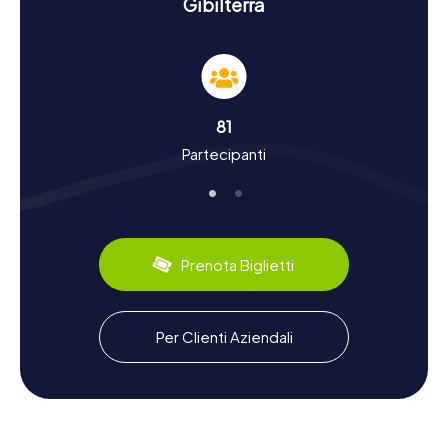
Vivere storia e cultura con le cacce al tesoro a
Gibilterra
Gibilterra
Gibilterra è un crogiolo di culture e offre una ricca storia
che risale ai Fenici. Con le nostre cacce al tesoro a
Gibilterra, scoprirete di più sulla storia turbolenta della
città, che fu conquistata dai Mori e successivamente
81
riconquistata dagli Inglesi. Sapevate che Gibilterra ha
Partecipanti
giocato un ruolo decisivo durante la Seconda Guerra
Mondiale? Questi e altri fatti affascinanti vi aspettano nel
vostro tour di scoperta. Anche dal punto di vista culinario,
Gibilterra ha molto da offrire: non mancate di assaggiare le
specialità locali come la Calentita, un delizioso sformato
di ceci che vi offre un autentico sapore della città.
Prenota Biglietti
Dopo la caccia al tesoro a Gibilterra, godetevi i
dintorni
Per Clienti Aziendali
Dopo una emozionante caccia al tesoro a Gibilterra,
potete continuare a esplorare i dintorni. Una visita al
Giardino Botanico di Gibilterra vi offre un'atmosfera
rilassante per godervi la variegata flora e fauna. Se avete
voglia di mare, la pittoresca Catalan Bay è il luogo