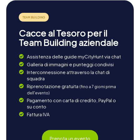
perfetto per concludere la giornata. Qui potete godervi
la fresca brezza marina e ammirare la spettacolare vista
sul Mediterraneo. Che siate interessati alla storia, alla
cultura o alla natura, Gibilterra ha qualcosa da offrire a tutti.
Lasciatevi incantare dall'atmosfera unica di questa città e
Cacce al Tesoro per il
vivete momenti indimenticabili con le vostre cacce al
tesoro myCityHunt a Gibilterra.
Team Building aziendale
Assistenza delle guide myCityHunt via chat
Galleria di immagini e punteggi condivisi
Interconnessione attraverso la chat di
squadra
Riprenotazione gratuita
(fino a 7 giorni prima
dell'evento)
Pagamento con carta di credito, PayPal o
su conto
Fattura IVA
Prenota un evento