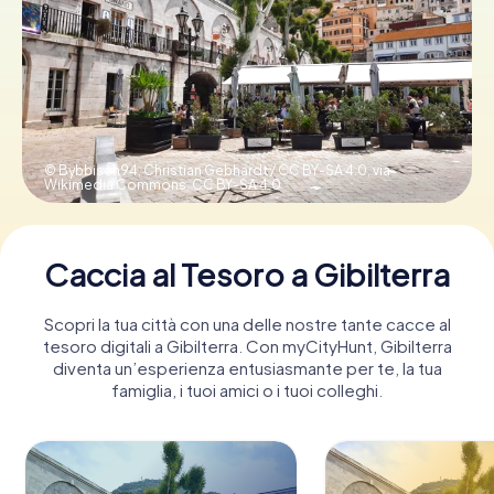
Prenota Biglietti
Acquista i Voucher
© Bybbisch94, Christian Gebhardt / CC BY-SA 4.0, via
Wikimedia Commons,
CC BY-SA 4.0
Caccia al Tesoro a Gibilterra
Scopri la tua città con una delle nostre tante cacce al
tesoro digitali a Gibilterra. Con myCityHunt, Gibilterra
diventa un’esperienza entusiasmante per te, la tua
famiglia, i tuoi amici o i tuoi colleghi.