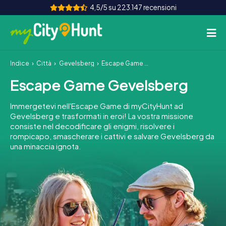
4,5/5 su 223.147 recensioni
Indice
Città
Gevelsberg
Escape Game Gevelsberg
Come funziona
Escape Game Gevelsberg
Città
Immergetevi nell'Escape Game di myCityHunt ad
Tour
Gevelsberg e trasformati in eroi! La vostra missione
consiste nel decodificare gli enigmi, risolvere i
rompicapo, smascherare i cattivi e salvare Gevelsberg da
Team Building
una minaccia ignota.
Biglietti
INT
AT
CH
DE
ES
FR
UK
IE
IT
NL