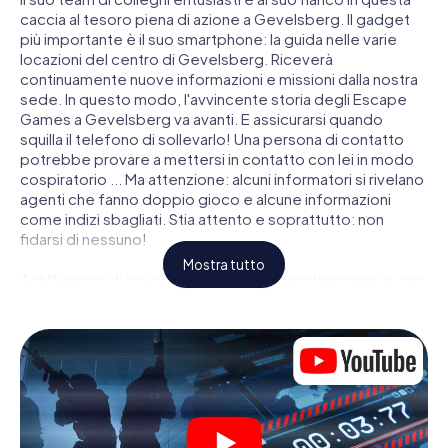
caccia al tesoro piena di azione a Gevelsberg. Il gadget
più importante è il suo smartphone: la guida nelle varie
locazioni del centro di Gevelsberg. Riceverà
continuamente nuove informazioni e missioni dalla nostra
sede. In questo modo, l'avvincente storia degli Escape
Games a Gevelsberg va avanti. E assicurarsi quando
squilla il telefono di sollevarlo! Una persona di contatto
potrebbe provare a mettersi in contatto con lei in modo
cospiratorio ... Ma attenzione: alcuni informatori si rivelano
agenti che fanno doppio gioco e alcune informazioni
come indizi sbagliati. Stia attento e soprattutto: non
fidarsi di nessuno!
Mostra tutto
A differenza di una classica Escape Room bolognese, non
è rinchiuso in una stanza dalla quale devi liberarsi entro una
data temporale. Questa caccia al tesoro per smartphone
dichiara che tutta Gevelsberg è il suo campo di gioco
personale! Il requisito tecnico per la sua avventura da
agente a Gevelsberg é uno smartphone con accesso a
Internet mobile. Un clic le dà accesso alla nostra app web.
Non è necessario installare nulla per essere trascinati
nell'azione da video interattivi, minigiochi complicati e