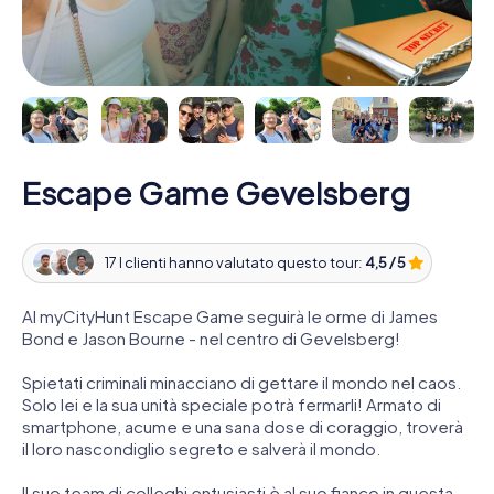
Escape Game Gevelsberg
17 I clienti hanno valutato questo tour:
4,5 / 5
Al myCityHunt Escape Game seguirà le orme di James
Bond e Jason Bourne - nel centro di Gevelsberg!
Spietati criminali minacciano di gettare il mondo nel caos.
Solo lei e la sua unità speciale potrà fermarli! Armato di
smartphone, acume e una sana dose di coraggio, troverà
il loro nascondiglio segreto e salverà il mondo.
Il suo team di colleghi entusiasti è al suo fianco in questa