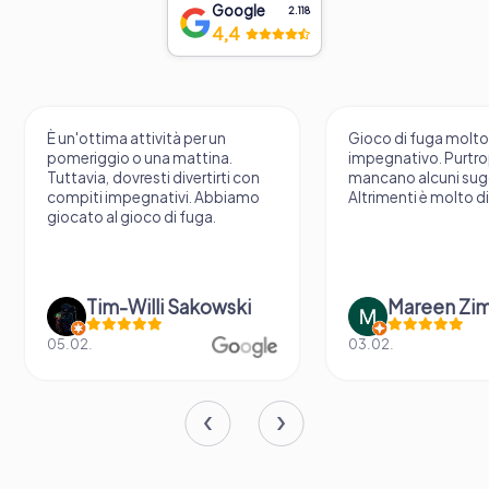
Google
2.118
4,4
È un'ottima attività per un
Gioco di fuga molt
pomeriggio o una mattina.
impegnativo. Purtr
Tuttavia, dovresti divertirti con
mancano alcuni sug
compiti impegnativi. Abbiamo
Altrimenti è molto d
giocato al gioco di fuga.
Tim-Willi Sakowski
Mareen Zi
05.02.
03.02.