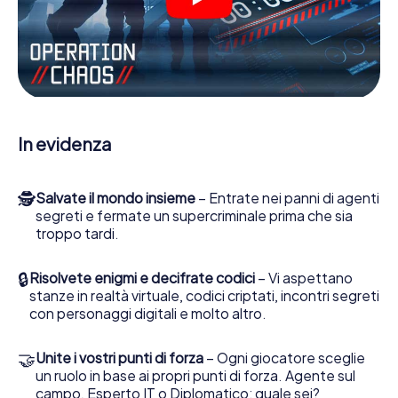
molte altre funzionalità.
Lavori insieme con una squadra, origli le spie nemiche e
porti gli ufficiali di collegamento dalla sua parte. In questo
Escape Game a Gevelsberg lei e la sua squadra dovete
essere pronti a fermare i cattivi. A differenza di James
Bond and Co., tuttavia, non diventate eroi silenziosi: lei e
la sua squadra sarete immortalati nel punteggio più alto
In evidenza
del Gevelsberg e avrete accesso alla vostra personale
galleria di immagini. Il gioco di Escape di myCityHunt rende
Gevelsberg, il suo parco giochi di avventura. Acquisti i
🕵
Salvate il mondo insieme
– Entrate nei panni di agenti
suoi biglietti nel mondo dello spionaggio e degli agenti
segreti e fermate un supercriminale prima che sia
segreti e trasformi Gevelsberg in un'Escape Room
troppo tardi.
all'aperto!
🔒
Risolvete enigmi e decifrate codici
– Vi aspettano
stanze in realtà virtuale, codici criptati, incontri segreti
con personaggi digitali e molto altro.
🤝
Unite i vostri punti di forza
– Ogni giocatore sceglie
un ruolo in base ai propri punti di forza. Agente sul
campo, Esperto IT o Diplomatico: quale sei?