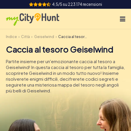
4,5/5 su 223.174 recensioni
Indice
Città
Geiselwind
Caccia al tesoro Geiselwind
Come funziona
Caccia al tesoro Geiselwind
Città
Partite insieme per un'emozionante caccia al tesoro a
Tour
Geiselwind! In questa caccia al tesoro per tutta la famiglia,
scoprirete Geiselwind in un modo tutto nuovo! Insieme
risolverete enigmi difficili, decifrerete codici segreti e
Team Building
seguirete una misteriosa mappa del tesoro negli angoli
più belli di Geiselwind.
Biglietti
INT
AT
CH
DE
ES
FR
UK
IE
IT
NL