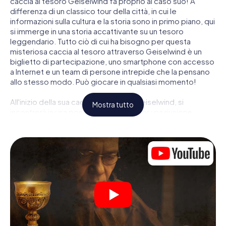
caccia al tesoro Geiselwind fa proprio al caso suo! A
differenza di un classico tour della città, in cui le
informazioni sulla cultura e la storia sono in primo piano, qui
si immerge in una storia accattivante su un tesoro
leggendario. Tutto ciò di cui ha bisogno per questa
misteriosa caccia al tesoro attraverso Geiselwind è un
biglietto di partecipazione, uno smartphone con accesso
a Internet e un team di persone intrepide che la pensano
allo stesso modo. Può giocare in qualsiasi momento!
All'inizio della sua caccia al tesoro a Geiselwind, si
Mostra tutto
incontrerà in una posizione centrale per una riunione
congiunta. Quindi i ruoli vengono distribuiti. Chi della sua
squadra è un tracker nato? Chi è un vero avventuriero? E
chi ha quello che serve per essere un code breaker? Nella
nostra caccia al tesoro a Geiselwind c'è un ruolo adatto
per ogni giocatore.
Una volta assegnati i ruoli, può iniziare la caccia al tesoro
del thriller poliziesco a Geiselwind: puoi decifrare codici
crittografati, risolvere complicati compiti logici e cercare
indizi, indizi in vari luoghi della città. Il suo smartphone è il
suo strumento di indagine più importante: la nostra app