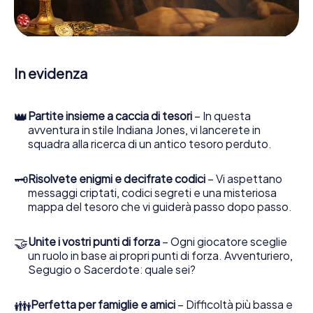
web sviluppata appositamente le consente di interrogare
le persone di contatto ed esaminare stringhe
enigmatiche, la aiuta a raccogliere oggetti e la guida in
sicurezza per Geiselwind.
In evidenza
Nel corso della caccia al tesoro a Geiselwind, lei e il suo
team vi immergerete sempre più in profondità
nell'emozionante storia, presto scoprirete che il prezioso
👑
Partite insieme a caccia di tesori
– In questa
tesoro è a pochi passi di distanza.
avventura in stile Indiana Jones, vi lancerete in
squadra alla ricerca di un antico tesoro perduto.
🗝
Risolvete enigmi e decifrate codici
– Vi aspettano
messaggi criptati, codici segreti e una misteriosa
mappa del tesoro che vi guiderà passo dopo passo.
🤝
Unite i vostri punti di forza
– Ogni giocatore sceglie
un ruolo in base ai propri punti di forza. Avventuriero,
Segugio o Sacerdote: quale sei?
👪
Perfetta per famiglie e amici
– Difficoltà più bassa e