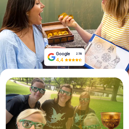
Prenota Biglietti
Acquista i Voucher
Google
2.118
4,4