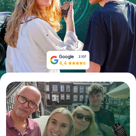
Prenota Biglietti
Acquista i Voucher
Google
2.107
4,4