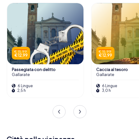
€ 15,99
€ 15,99
€ 12,99
€ 12,99
Passegiata con delitto
Caccia al tesoro
Gallarate
Gallarate
6 Lingue
6 Lingue
2,5 h
3,0 h