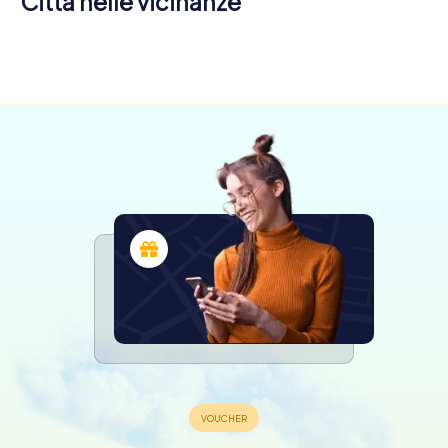
Città nelle vicinanze
Busto
Arsizio
Legnano
Parabiago
5 tour
4 tour
4 tour
disponibili
disponibili
disponibili
4,3
4,5
4,6