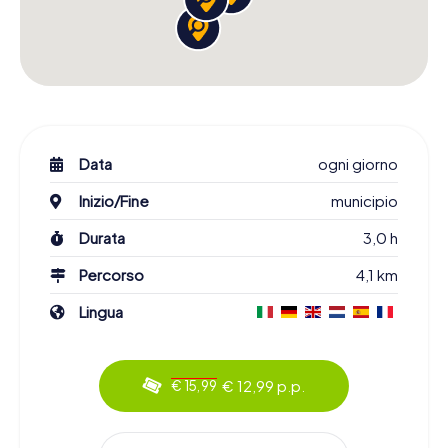
Data
ogni giorno
Inizio/Fine
municipio
Durata
3,0 h
Percorso
4,1 km
Lingua
€ 12,99 p.p.
€ 15,99