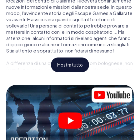
locazioni del centro di Gallarate. Riceverà continuamente
nuove informazioni e missioni dalla nostra sede. In questo
modo, l'avvincente storia degli Escape Games a Gallarate
va avanti. E assicurarsi quando squilla il telefono di
sollevarlo! Una persona di contatto potrebbe provare a
mettersi in contatto con lei in modo cospiratorio ... Ma
attenzione: alcuni informatori si rivelano agenti che fanno
doppio gioco e alcune informazioni come indizi sbagliati.
Stia attento e soprattutto: non fidarsi di nessuno!
A differenza di una classica Escape Room bolognese, non
Mostra tutto
è rinchiuso in una stanza dalla quale devi liberarsi entro una
data temporale. Questa caccia al tesoro per smartphone
dichiara che tutta Gallarate è il suo campo di gioco
personale! Il requisito tecnico per la sua avventura da
agente a Gallarate é uno smartphone con accesso a
Internet mobile. Un clic le dà accesso alla nostra app web.
Non è necessario installare nulla per essere trascinati
nell'azione da video interattivi, minigiochi complicati e
molte altre funzionalità.
Lavori insieme con una squadra, origli le spie nemiche e
porti gli ufficiali di collegamento dalla sua parte. In questo