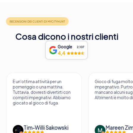
Cosa dicono i nostri clienti
Google
2.107
4,4
È un'ottima attività per un
Gioco di fuga molt
pomeriggio o una mattina.
impegnativo. Purtr
Tuttavia, dovresti divertirti con
mancano alcuni sug
compiti impegnativi. Abbiamo
Altrimenti è molto d
giocato al gioco di fuga.
Tim-Willi Sakowski
Mareen Zi