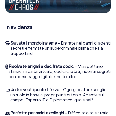
Escape Game a Gallarate lei e la sua squadra dovete
essere pronti a fermare i cattivi. A differenza di James
Bond and Co., tuttavia, non diventate eroi silenziosi: lei e
la sua squadra sarete immortalati nel punteggio più alto
del Gallarate e avrete accesso alla vostra personale
In evidenza
galleria di immagini. Il gioco di Escape di myCityHunt rende
Gallarate, il suo parco giochi di avventura. Acquisti i suoi
biglietti nel mondo dello spionaggio e degli agenti
🕵
Salvate il mondo insieme
– Entrate nei panni di agenti
segreti e trasformi Gallarate in un'Escape Room all'aperto!
segreti e fermate un supercriminale prima che sia
troppo tardi.
🔒
Risolvete enigmi e decifrate codici
– Vi aspettano
stanze in realtà virtuale, codici criptati, incontri segreti
con personaggi digitali e molto altro.
🤝
Unite i vostri punti di forza
– Ogni giocatore sceglie
un ruolo in base ai propri punti di forza. Agente sul
campo, Esperto IT o Diplomatico: quale sei?
👥
Perfetto per amici e colleghi
– Difficoltà alta e storia