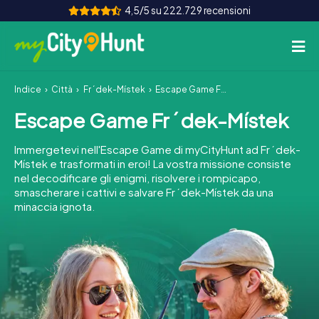
4,5/5 su 222.729 recensioni
Indice
Città
Frýdek-Místek
Escape Game Frýdek-Místek
Come funziona
Escape Game Frýdek-Místek
Città
Immergetevi nell'Escape Game di myCityHunt ad Frýdek-
Tour
Místek e trasformati in eroi! La vostra missione consiste
nel decodificare gli enigmi, risolvere i rompicapo,
smascherare i cattivi e salvare Frýdek-Místek da una
Team Building
minaccia ignota.
Biglietti
INT
AT
CH
DE
ES
FR
UK
IE
IT
NL