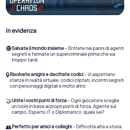
porti gli ufficiali di collegamento dalla sua parte. In questo
Escape Game a Frýdek-Místek lei e la sua squadra dovete
essere pronti a fermare i cattivi. A differenza di James
Bond and Co., tuttavia, non diventate eroi silenziosi: lei e
la sua squadra sarete immortalati nel punteggio più alto
In evidenza
del Frýdek-Místek e avrete accesso alla vostra personale
galleria di immagini. Il gioco di Escape di myCityHunt rende
Frýdek-Místek, il suo parco giochi di avventura. Acquisti i
🕵
Salvate il mondo insieme
– Entrate nei panni di agenti
suoi biglietti nel mondo dello spionaggio e degli agenti
segreti e fermate un supercriminale prima che sia
segreti e trasformi Frýdek-Místek in un'Escape Room
troppo tardi.
all'aperto!
🔒
Risolvete enigmi e decifrate codici
– Vi aspettano
stanze in realtà virtuale, codici criptati, incontri segreti
con personaggi digitali e molto altro.
🤝
Unite i vostri punti di forza
– Ogni giocatore sceglie
un ruolo in base ai propri punti di forza. Agente sul
campo, Esperto IT o Diplomatico: quale sei?
👥
Perfetto per amici e colleghi
– Difficoltà alta e storia