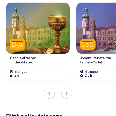
€ 15,99
€ 15,99
€ 12,99
€ 12,99
Caccia al tesoro
Avventura natalizia
Frýdek-Místek
Frýdek-Místek
6 Lingue
6 Lingue
2,5 h
2,5 h