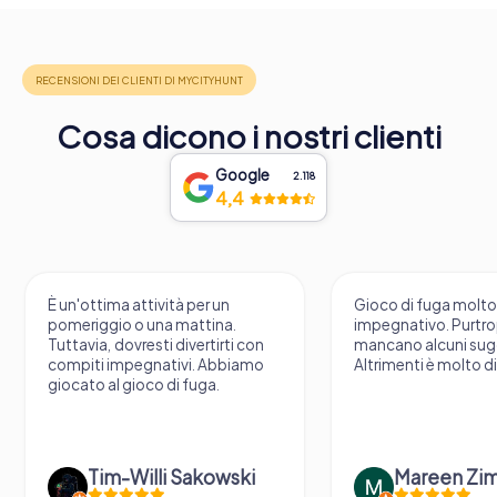
Cosa dicono i nostri clienti
Google
2.118
4,4
È un'ottima attività per un
Gioco di fuga molt
pomeriggio o una mattina.
impegnativo. Purtr
Tuttavia, dovresti divertirti con
mancano alcuni sug
compiti impegnativi. Abbiamo
Altrimenti è molto d
giocato al gioco di fuga.
Tim-Willi Sakowski
Mareen Zi