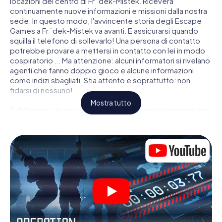
locazioni del centro di Frýdek-Místek. Riceverà
continuamente nuove informazioni e missioni dalla nostra
sede. In questo modo, l'avvincente storia degli Escape
Games a Frýdek-Místek va avanti. E assicurarsi quando
squilla il telefono di sollevarlo! Una persona di contatto
potrebbe provare a mettersi in contatto con lei in modo
cospiratorio ... Ma attenzione: alcuni informatori si rivelano
agenti che fanno doppio gioco e alcune informazioni
come indizi sbagliati. Stia attento e soprattutto: non
fidarsi di nessuno!
Mostra tutto
A differenza di una classica Escape Room bolognese, non
è rinchiuso in una stanza dalla quale devi liberarsi entro una
data temporale. Questa caccia al tesoro per smartphone
dichiara che tutta Frýdek-Místek è il suo campo di gioco
personale! Il requisito tecnico per la sua avventura da
agente a Frýdek-Místek é uno smartphone con accesso a
Internet mobile. Un clic le dà accesso alla nostra app web.
Non è necessario installare nulla per essere trascinati
nell'azione da video interattivi, minigiochi complicati e
molte altre funzionalità.
Lavori insieme con una squadra, origli le spie nemiche e