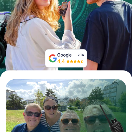
Prenota Biglietti
Acquista i Voucher
Google
2.118
4,4