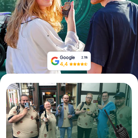
Prenota Biglietti
Acquista i Voucher
Google
2.118
4,4