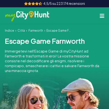
4,5/5 su 223.174 recensioni
Indice
Città
Farnworth
Escape Game Farnworth
Come funziona
Escape Game Farnworth
Città
Immergetevi nell'Escape Game di myCityHunt ad
Tour
Farnworth e trasformati in eroi! La vostra missione
consiste nel decodificare gli enigmi, risolvere i
rompicapo, smascherare i cattivi e salvare Farnworth da
Team Building
una minaccia ignota.
Biglietti
INT
AT
CH
DE
ES
FR
UK
IE
IT
NL