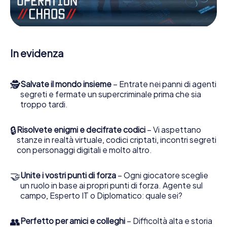
Escape Game a Farnworth lei e la sua squadra dovete
essere pronti a fermare i cattivi. A differenza di James
Bond and Co., tuttavia, non diventate eroi silenziosi: lei e
la sua squadra sarete immortalati nel punteggio più alto
del Farnworth e avrete accesso alla vostra personale
In evidenza
galleria di immagini. Il gioco di Escape di myCityHunt rende
Farnworth, il suo parco giochi di avventura. Acquisti i suoi
biglietti nel mondo dello spionaggio e degli agenti
🕵
Salvate il mondo insieme
– Entrate nei panni di agenti
segreti e trasformi Farnworth in un'Escape Room
segreti e fermate un supercriminale prima che sia
all'aperto!
troppo tardi.
🔒
Risolvete enigmi e decifrate codici
– Vi aspettano
stanze in realtà virtuale, codici criptati, incontri segreti
con personaggi digitali e molto altro.
🤝
Unite i vostri punti di forza
– Ogni giocatore sceglie
un ruolo in base ai propri punti di forza. Agente sul
campo, Esperto IT o Diplomatico: quale sei?
👥
Perfetto per amici e colleghi
– Difficoltà alta e storia