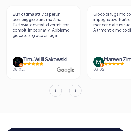
È un'ottima attività per un
Gioco di fuga molt
pomeriggio o una mattina.
impegnativo. Purtr
Tuttavia, dovresti divertirti con
mancano alcuni sug
compiti impegnativi. Abbiamo
Altrimenti è molto d
giocato al gioco di fuga.
Tim-Willi Sakowski
Mareen Zi
05.02.
03.02.