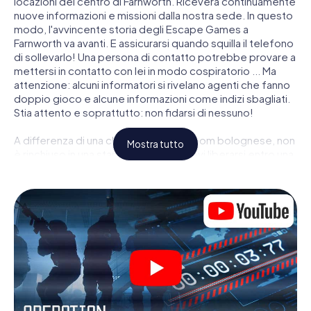
locazioni del centro di Farnworth. Riceverà continuamente
nuove informazioni e missioni dalla nostra sede. In questo
modo, l'avvincente storia degli Escape Games a
Farnworth va avanti. E assicurarsi quando squilla il telefono
di sollevarlo! Una persona di contatto potrebbe provare a
mettersi in contatto con lei in modo cospiratorio ... Ma
attenzione: alcuni informatori si rivelano agenti che fanno
doppio gioco e alcune informazioni come indizi sbagliati.
Stia attento e soprattutto: non fidarsi di nessuno!
A differenza di una classica Escape Room bolognese, non
Mostra tutto
è rinchiuso in una stanza dalla quale devi liberarsi entro una
data temporale. Questa caccia al tesoro per smartphone
dichiara che tutta Farnworth è il suo campo di gioco
personale! Il requisito tecnico per la sua avventura da
agente a Farnworth é uno smartphone con accesso a
Internet mobile. Un clic le dà accesso alla nostra app web.
Non è necessario installare nulla per essere trascinati
nell'azione da video interattivi, minigiochi complicati e
molte altre funzionalità.
Lavori insieme con una squadra, origli le spie nemiche e
porti gli ufficiali di collegamento dalla sua parte. In questo