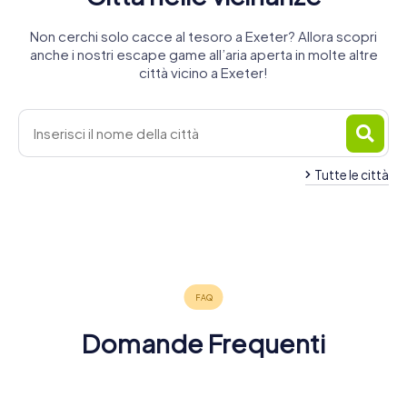
Non cerchi solo cacce al tesoro a Exeter? Allora scopri
anche i nostri escape game all’aria aperta in molte altre
città vicino a Exeter!
Tutte le città
Newton
Heavitree
Exmouth
Tiverton
Abbot
Torquay
Paignton
4 tour
4 tour
4 tour
Wellington
Taunton
4 tour
4 tour
4 tour
disponibili
disponibili
disponibili
4 tour
4 tour
disponibili
disponibili
disponibili
disponibili
disponibili
4,3
4,2
4,2
Domande Frequenti