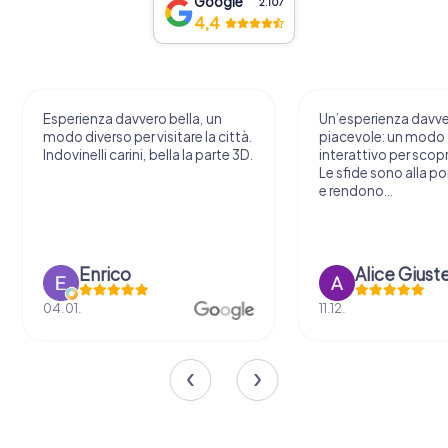
Google
2.107
4,4
Esperienza davvero bella, un
Un’esperienza davv
modo diverso per visitare la città.
piacevole: un modo o
Indovinelli carini, bella la parte 3D.
interattivo per scopri
Le sfide sono alla por
e rendono...
Enrico
Alice Giust
04.01.
11.12.