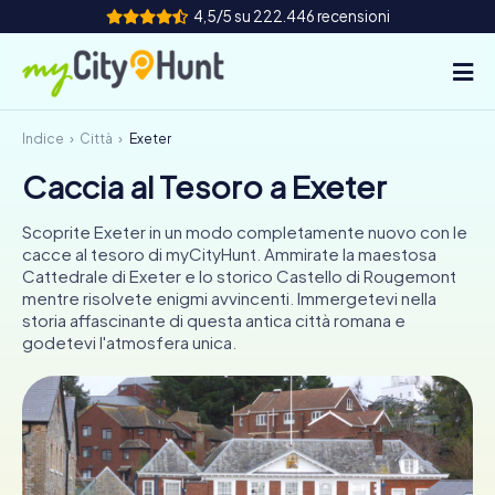
4,5/5 su 222.446 recensioni
Indice
Città
Exeter
Come funziona
Caccia al Tesoro a Exeter
Città
Scoprite Exeter in un modo completamente nuovo con le
Tour
cacce al tesoro di myCityHunt. Ammirate la maestosa
Cattedrale di Exeter e lo storico Castello di Rougemont
mentre risolvete enigmi avvincenti. Immergetevi nella
Team Building
storia affascinante di questa antica città romana e
godetevi l'atmosfera unica.
Biglietti
INT
AT
CH
DE
ES
FR
UK
IE
IT
NL