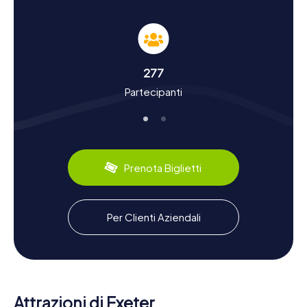
Vivere la storia e la cultura durante la caccia al
tesoro a Exeter
Con le cacce al tesoro di myCityHunt a Exeter, scoprirete
di più sulla lunga e movimentata storia della città. Exeter fu
277
fondata dai Romani intorno al 50 d.C. e fu un importante
Partecipanti
centro fortificato. Le mura della città, in parte ancora
visibili, testimoniano questo passato. Scoprirete anche
fatti interessanti sulla conquista normanna e l'assedio da
parte di Guglielmo il Conquistatore. Exeter fu inoltre un
centro significativo del commercio della lana e vanta una
ricca tradizione culturale. Un punto culminante è l'Exeter
Prenota Biglietti
Book, un manoscritto del X secolo conservato nella
cattedrale. Dal punto di vista culinario, potrete gustare
specialità regionali come il famoso Devon Cream Tea,
servito con scones, clotted cream e marmellata di
Per Clienti Aziendali
fragole.
Esplorare i dintorni di Exeter dopo la caccia al
tesoro
Dopo la vostra caccia al tesoro a Exeter, i dintorni offrono
Attrazioni di Exeter