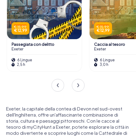
€ 15,99
€ 15,99
€ 12,99
€ 12,99
Passegiata con delitto
Caccia al tesoro
Exeter
Exeter
6 Lingue
6 Lingue
2,5 h
3,0 h
Exeter, la capitale della contea di Devon nel sud-ovest
dell'Inghilterra, offre un'affascinante combinazione di
storia, cultura e paesaggi pittoreschi. Con le cacce al
tesoro di myCityHunt a Exeter, potete esplorare la città in
modo divertente e scoprire luoghi come la Cattedrale di