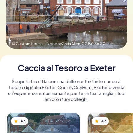
Prenota Biglietti
Acquista i Voucher
© Custom House - Exeter byChris Allen,
CC BY-SA 2.0
Caccia al Tesoro a Exeter
Scopri la tua città con una delle nostre tante cacce al
tesoro digitali a Exeter. Con myCityHunt, Exeter diventa
un’esperienza entusiasmante per te, la tua famiglia, i tuoi
amici o i tuoi colleghi.
4,6
4,3