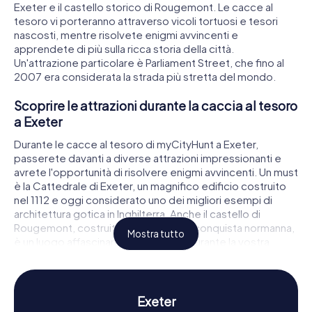
Exeter e il castello storico di Rougemont. Le cacce al
tesoro vi porteranno attraverso vicoli tortuosi e tesori
nascosti, mentre risolvete enigmi avvincenti e
apprendete di più sulla ricca storia della città.
Un'attrazione particolare è Parliament Street, che fino al
2007 era considerata la strada più stretta del mondo.
Scoprire le attrazioni durante la caccia al tesoro
a Exeter
Durante le cacce al tesoro di myCityHunt a Exeter,
passerete davanti a diverse attrazioni impressionanti e
avrete l'opportunità di risolvere enigmi avvincenti. Un must
è la Cattedrale di Exeter, un magnifico edificio costruito
nel 1112 e oggi considerato uno dei migliori esempi di
architettura gotica in Inghilterra. Anche il castello di
Rougemont, costruito poco dopo la conquista normanna,
Mostra tutto
è un luogo affascinante da scoprire durante la vostra
caccia al tesoro. Da non perdere è anche la Exeter
Guildhall, l'edificio pubblico più antico d'Inghilterra ancora
in uso. Questi e molti altri luoghi rendono la caccia al
tesoro a Exeter un'esperienza indimenticabile.
Exeter