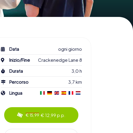
Data
ogni giorno
Inizio/Fine
Crackenedge Lane 8
Durata
3,0 h
Percorso
3,7 km
Lingua
€ 12,99 p.p.
€ 15,99