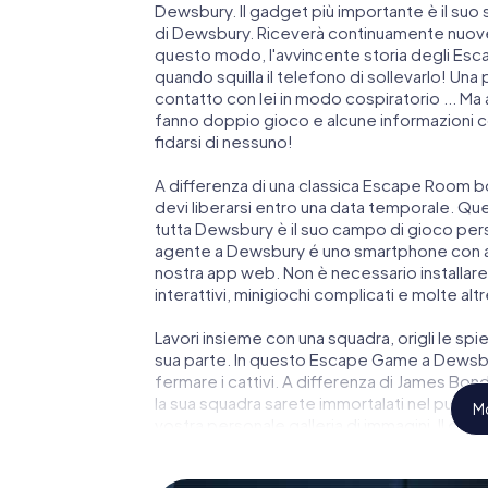
Dewsbury. Il gadget più importante è il suo 
di Dewsbury. Riceverà continuamente nuove i
questo modo, l'avvincente storia degli Esc
quando squilla il telefono di sollevarlo! Un
contatto con lei in modo cospiratorio ... Ma 
fanno doppio gioco e alcune informazioni com
fidarsi di nessuno!
A differenza di una classica Escape Room bo
devi liberarsi entro una data temporale. Qu
tutta Dewsbury è il suo campo di gioco perso
agente a Dewsbury é uno smartphone con acc
nostra app web. Non è necessario installare 
interattivi, minigiochi complicati e molte altr
Lavori insieme con una squadra, origli le spie
sua parte. In questo Escape Game a Dewsbur
fermare i cattivi. A differenza di James Bond 
la sua squadra sarete immortalati nel punte
Mo
vostra personale galleria di immagini. Il gi
parco giochi di avventura. Acquisti i suoi bi
segreti e trasformi Dewsbury in un'Escape 