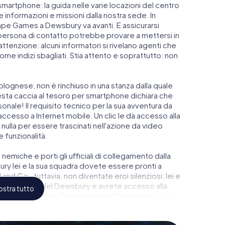
smartphone: la guida nelle varie locazioni del centro
nformazioni e missioni dalla nostra sede. In
ape Games a Dewsbury va avanti. E assicurarsi
a persona di contatto potrebbe provare a mettersi in
attenzione: alcuni informatori si rivelano agenti che
e indizi sbagliati. Stia attento e soprattutto: non
lognese, non è rinchiuso in una stanza dalla quale
esta caccia al tesoro per smartphone dichiara che
nale! Il requisito tecnico per la sua avventura da
esso a Internet mobile. Un clic le dà accesso alla
nulla per essere trascinati nell'azione da video
e funzionalità.
 nemiche e porti gli ufficiali di collegamento dalla
y lei e la sua squadra dovete essere pronti a
and Co., tuttavia, non diventate eroi silenziosi: lei e
ggio più alto del Dewsbury e avrete accesso alla
stra tutto
oco di Escape di myCityHunt rende Dewsbury, il suo
glietti nel mondo dello spionaggio e degli agenti
Room all'aperto!