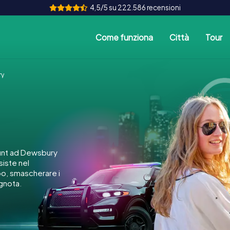
4,5/5 su 222.586 recensioni
Come funziona
Città
Tour
ry
unt ad Dewsbury
siste nel
po, smascherare i
ignota.