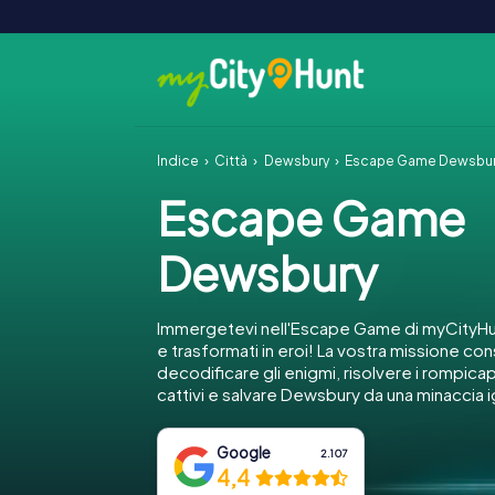
Indice
Città
Dewsbury
Escape Game Dewsbu
Escape Game
Dewsbury
Immergetevi nell'Escape Game di myCityH
e trasformati in eroi! La vostra missione con
decodificare gli enigmi, risolvere i rompica
cattivi e salvare Dewsbury da una minaccia 
Google
2.107
4,4