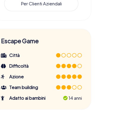
Per Clienti Aziendali
Escape Game
Città
Difficoltà
Azione
Team building
Adatto ai bambini
14 anni