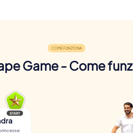
ape Game - Come funz
adra
 princesse