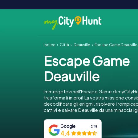
Indice
Città
Deauville
Escape Game Deauville
Escape Game
Deauville
Immergetevi nell'Escape Game di myCityHun
trasformati in eroi! La vostra missione consi
decodificare gli enigmi, risolvere i rompica
cattivi e salvare Deauville da una minaccia i
Google
2.118
4,4