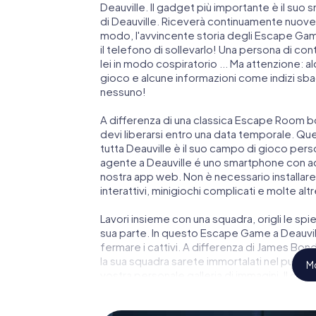
Deauville. Il gadget più importante è il suo 
di Deauville. Riceverà continuamente nuove 
modo, l'avvincente storia degli Escape Games
il telefono di sollevarlo! Una persona di c
lei in modo cospiratorio ... Ma attenzione: a
gioco e alcune informazioni come indizi sbagl
nessuno!
A differenza di una classica Escape Room bo
devi liberarsi entro una data temporale. Qu
tutta Deauville è il suo campo di gioco perso
agente a Deauville é uno smartphone con acc
nostra app web. Non è necessario installare 
interattivi, minigiochi complicati e molte altr
Lavori insieme con una squadra, origli le spie
sua parte. In questo Escape Game a Deauvill
fermare i cattivi. A differenza di James Bond 
la sua squadra sarete immortalati nel punteg
Mo
vostra personale galleria di immagini. Il gio
parco giochi di avventura. Acquisti i suoi bi
segreti e trasformi Deauville in un'Escape R