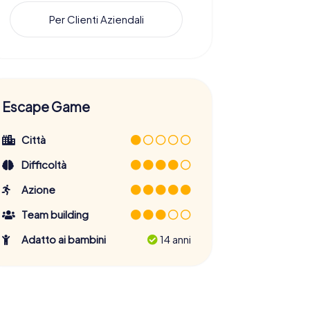
Per Clienti Aziendali
Escape Game
Città
Difficoltà
Azione
Team building
Adatto ai bambini
14 anni