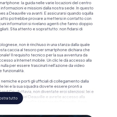
smartphone: la guida nelle varie locazioni del centro
informazioni e missioni dalla nostra sede. In questo
 a Deauville va avanti. E assicurarsi quando squilla
ontatto potrebbe provare a mettersi in contatto con
lcuni informatori si rivelano agenti che fanno doppio
iati. Stia attento e soprattutto: non fidarsi di
lognese, non è rinchiuso in una stanza dalla quale
esta caccia al tesoro per smartphone dichiara che
nale! Il requisito tecnico per la sua avventura da
esso a Internet mobile. Un clic le dà accesso alla
nulla per essere trascinati nell'azione da video
e funzionalità.
 nemiche e porti gli ufficiali di collegamento dalla
e lei e la sua squadra dovete essere pronti a
and Co., tuttavia, non diventate eroi silenziosi: lei e
gio più alto del Deauville e avrete accesso alla
stra tutto
co di Escape di myCityHunt rende Deauville, il suo
glietti nel mondo dello spionaggio e degli agenti
oom all'aperto!