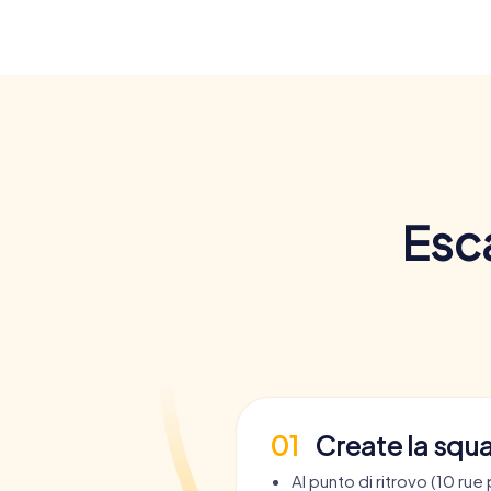
Esc
01
Create la squ
Al punto di ritrovo (10 rue