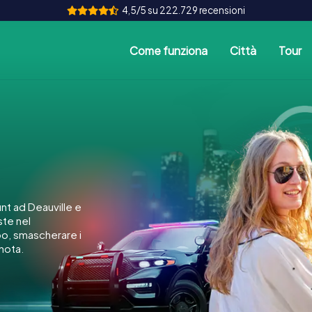
4,5/5 su 222.729 recensioni
Come funziona
Città
Tour
t ad Deauville e
ste nel
po, smascherare i
gnota.