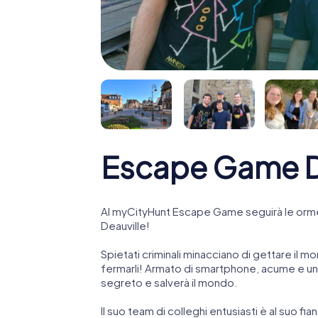
Escape Game D
Al myCityHunt Escape Game seguirà le orme
Deauville!
Spietati criminali minacciano di gettare il mo
fermarli! Armato di smartphone, acume e una
segreto e salverà il mondo.
Il suo team di colleghi entusiasti è al suo fi