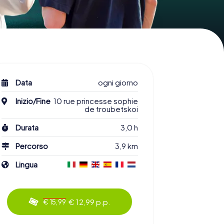
Data
ogni giorno
Inizio/Fine
10 rue princesse sophie
de troubetskoi
Durata
3,0 h
Percorso
3,9 km
Lingua
€ 12,99 p.p.
€ 15,99