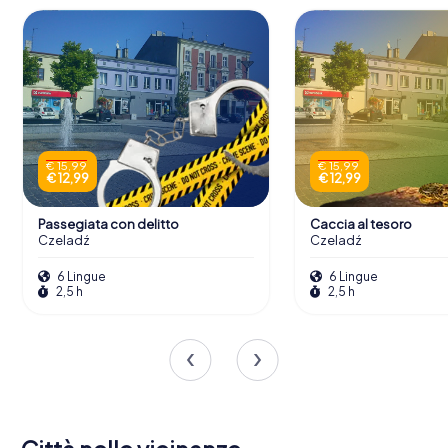
€ 15,99
€ 15,99
€ 12,99
€ 12,99
Passegiata con delitto
Caccia al tesoro
Czeladź
Czeladź
6 Lingue
6 Lingue
2,5 h
2,5 h