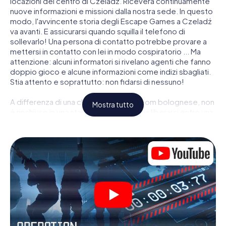
locazioni del centro di Czeladź. Riceverà continuamente
nuove informazioni e missioni dalla nostra sede. In questo
modo, l'avvincente storia degli Escape Games a Czeladź
va avanti. E assicurarsi quando squilla il telefono di
sollevarlo! Una persona di contatto potrebbe provare a
mettersi in contatto con lei in modo cospiratorio ... Ma
attenzione: alcuni informatori si rivelano agenti che fanno
doppio gioco e alcune informazioni come indizi sbagliati.
Stia attento e soprattutto: non fidarsi di nessuno!
A differenza di una classica Escape Room bolognese, non
Mostra tutto
è rinchiuso in una stanza dalla quale devi liberarsi entro una
data temporale. Questa caccia al tesoro per smartphone
dichiara che tutta Czeladź è il suo campo di gioco
personale! Il requisito tecnico per la sua avventura da
agente a Czeladź é uno smartphone con accesso a
Internet mobile. Un clic le dà accesso alla nostra app web.
Non è necessario installare nulla per essere trascinati
nell'azione da video interattivi, minigiochi complicati e
molte altre funzionalità.
Lavori insieme con una squadra, origli le spie nemiche e
porti gli ufficiali di collegamento dalla sua parte. In questo