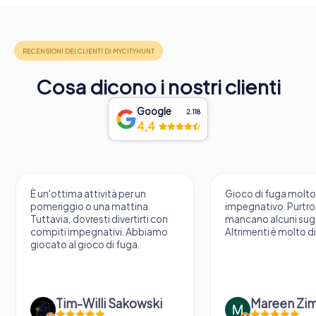
Cosa dicono i nostri clienti
Google
2.118
4,4
È un'ottima attività per un
Gioco di fuga molt
pomeriggio o una mattina.
impegnativo. Purtr
Tuttavia, dovresti divertirti con
mancano alcuni sug
compiti impegnativi. Abbiamo
Altrimenti è molto d
giocato al gioco di fuga.
Tim-Willi Sakowski
Mareen Zi