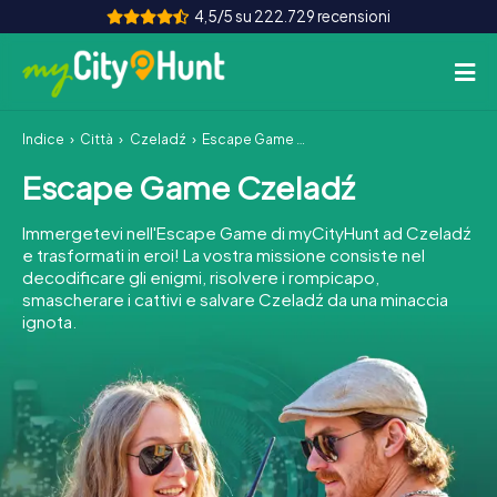
4,5/5 su 222.729 recensioni
Indice
Città
Czeladź
Escape Game Czeladź
Come funziona
Escape Game Czeladź
Città
Immergetevi nell'Escape Game di myCityHunt ad Czeladź
Tour
e trasformati in eroi! La vostra missione consiste nel
decodificare gli enigmi, risolvere i rompicapo,
smascherare i cattivi e salvare Czeladź da una minaccia
Team Building
ignota.
Biglietti
INT
AT
CH
DE
ES
FR
UK
IE
IT
NL