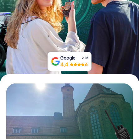
Prenota Biglietti
Acquista i Voucher
Google
2.118
4,4