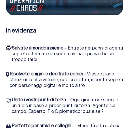
Escape Game a Czeladź lei e la sua squadra dovete
essere pronti a fermare i cattivi. A differenza di James
Bond and Co., tuttavia, non diventate eroi silenziosi: lei e
la sua squadra sarete immortalati nel punteggio più alto
del Czeladź e avrete accesso alla vostra personale
In evidenza
galleria di immagini. Il gioco di Escape di myCityHunt rende
Czeladź, il suo parco giochi di avventura. Acquisti i suoi
biglietti nel mondo dello spionaggio e degli agenti
🕵
Salvate il mondo insieme
– Entrate nei panni di agenti
segreti e trasformi Czeladź in un'Escape Room all'aperto!
segreti e fermate un supercriminale prima che sia
troppo tardi.
🔒
Risolvete enigmi e decifrate codici
– Vi aspettano
stanze in realtà virtuale, codici criptati, incontri segreti
con personaggi digitali e molto altro.
🤝
Unite i vostri punti di forza
– Ogni giocatore sceglie
un ruolo in base ai propri punti di forza. Agente sul
campo, Esperto IT o Diplomatico: quale sei?
👥
Perfetto per amici e colleghi
– Difficoltà alta e storia