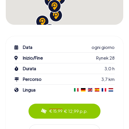
Data
ogni giorno
Inizio/Fine
Rynek 28
Durata
3,0 h
Percorso
3,7 km
Lingua
€ 12,99 p.p.
€ 15,99