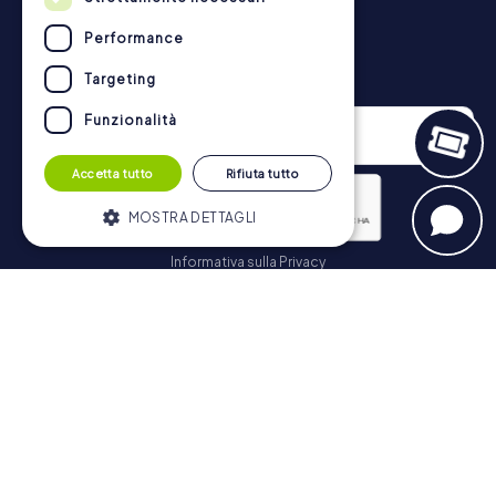
tesoro a Cuenca possono essere trovate qui:
https://www.mycityhunt.it/come-funziona
.
Performance
Newsletter
Targeting
Funzionalità
Accetta tutto
Rifiuta tutto
MOSTRA DETTAGLI
Informativa sulla Privacy
Strettamente necessari
Performance
Iscriviti
Targeting
Funzionalità
I cookie strettamente necessari
consentono le funzionalità principali del
Navigazione
sito web come l'accesso dell'utente e la
gestione dell'account. Il sito web non può
essere utilizzato correttamente senza i
Biglietti
cookie strettamente necessari.
Negozio di Voucher
Fornitore /
Nome
Scadenza
Descrizione