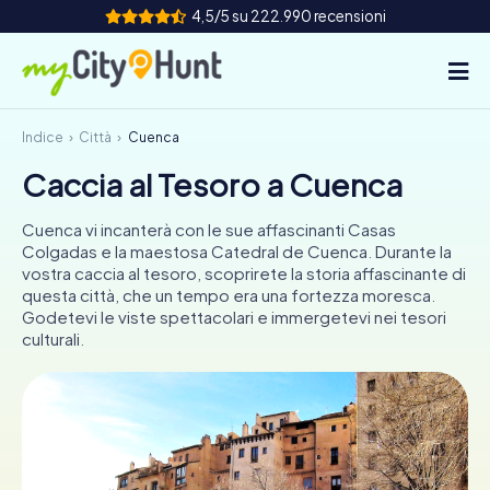
4,5/5 su 222.990 recensioni
Indice
Città
Cuenca
Come funziona
Caccia al Tesoro a Cuenca
Città
Cuenca vi incanterà con le sue affascinanti Casas
Tour
Colgadas e la maestosa Catedral de Cuenca. Durante la
vostra caccia al tesoro, scoprirete la storia affascinante di
questa città, che un tempo era una fortezza moresca.
Team Building
Godetevi le viste spettacolari e immergetevi nei tesori
culturali.
Biglietti
INT
AT
CH
DE
ES
FR
UK
IE
IT
NL