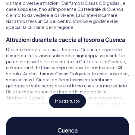
visitate diverse attrazioni. Dai famosi Casas Colgadas, le
case sospese, fino all'imponente Cattedrale di Cuenca,
c'è molto da vedere e da vivere. Lasciatevi incantare
dall'atmosfera unica del centro storico e godetevi le
specialità culinarie della regione.
Attrazioni durante la caccia al tesoro a Cuenca
Durante la vostra caccia al tesoro a Cuenca, scoprirete
numerose attrazioni risolvendo enigmi appassionanti. Un
punto culminante è sicuramente la Cattedrale di Cuenca,
un'opera architettonica impressionante costruita nel XII
secolo. Anche i famosi Casas Colgadas, le case sospese,
sono un must. Questi edifici affascinanti sembrano
galleggiare sulle scogliere e offrono una vista mozzafiato.
Un'altra meta da non perdere è il Museo de Arte
Abstracto Español, situato in una delle case sospese e
Mostra tutto
che ospita una collezione impressionante di arte astratta.
Storia e cultura durante la caccia al tesoro a
Cuenca
Cuenca
Una caccia al tesoro a Cuenca non è solo un'avventura, ma