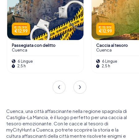
€ 15,99
€ 15,99
€ 12,99
€ 12,99
Passegiata con delitto
Caccia al tesoro
Cuenca
Cuenca
6 Lingue
6 Lingue
2,5 h
2,5 h
Cuenca, una città affascinante nella regione spagnola di
Castiglia-La Mancia, è il luogo perfetto per una caccia al
tesoro emozionante. Con le cacce al tesoro di
myCityHunt a Cuenca, potrete scoprire la storia e la
cultura affascinanti della città mentre risolvete enigmi e