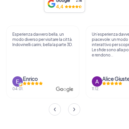
Google
2.118
4,4
Esperienza davvero bella, un
Un’esperienza davv
modo diverso per visitare la città.
piacevole: un modo o
Indovinelli carini, bella la parte 3D.
interattivo per scopri
Le sfide sono alla por
e rendono...
Enrico
Alice Giust
04.01.
11.12.