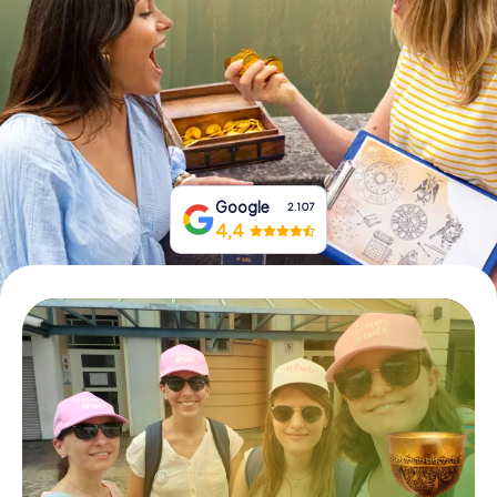
Prenota Biglietti
Acquista i Voucher
Google
2.107
4,4