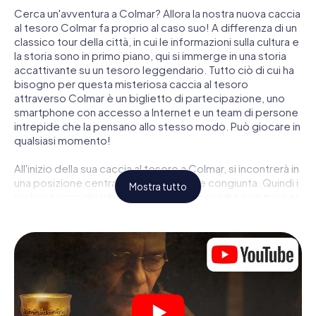
Cerca un'avventura a Colmar? Allora la nostra nuova caccia
al tesoro Colmar fa proprio al caso suo! A differenza di un
classico tour della città, in cui le informazioni sulla cultura e
la storia sono in primo piano, qui si immerge in una storia
accattivante su un tesoro leggendario. Tutto ciò di cui ha
bisogno per questa misteriosa caccia al tesoro
attraverso Colmar è un biglietto di partecipazione, uno
smartphone con accesso a Internet e un team di persone
intrepide che la pensano allo stesso modo. Può giocare in
qualsiasi momento!
All'inizio della sua caccia al tesoro a Colmar, si incontrerà in
una posizione centrale per una riunione congiunta. Quindi i
Mostra tutto
ruoli vengono distribuiti. Chi della sua squadra è un tracker
nato? Chi è un vero avventuriero? E chi ha quello che
serve per essere un code breaker? Nella nostra caccia al
tesoro a Colmar c'è un ruolo adatto per ogni giocatore.
Una volta assegnati i ruoli, può iniziare la caccia al tesoro
del thriller poliziesco a Colmar: puoi decifrare codici
crittografati, risolvere complicati compiti logici e cercare
indizi, indizi in vari luoghi della città. Il suo smartphone è il