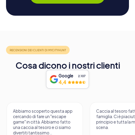
Cosa dicono i nostri clienti
Google
2.107
4,4
Abbiamo scoperto questa app
Caccia al tesoro fatt
cercando di fare un "escape
famiglia. Ci è piaciu
game" in città. Abbiamo fatto
principio e tutta la 
una caccia al tesoro e ci siamo
scena.
divertiti tantissimo...