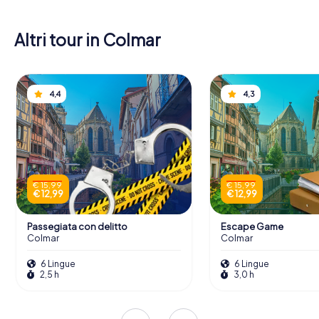
Altri tour in Colmar
4,4
4,3
€ 15,99
€ 15,99
€ 12,99
€ 12,99
Passegiata con delitto
Escape Game
Colmar
Colmar
6 Lingue
6 Lingue
2,5 h
3,0 h