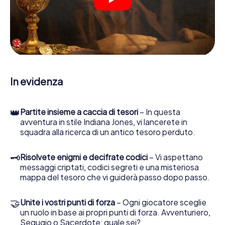
suo strumento di indagine più importante: la nostra app
web sviluppata appositamente le consente di interrogare
le persone di contatto ed esaminare stringhe
enigmatiche, la aiuta a raccogliere oggetti e la guida in
sicurezza per Colmar.
Nel corso della caccia al tesoro a Colmar, lei e il suo team
vi immergerete sempre più in profondità
In evidenza
nell'emozionante storia, presto scoprirete che il prezioso
tesoro è a pochi passi di distanza.
👑
Partite insieme a caccia di tesori
– In questa
avventura in stile Indiana Jones, vi lancerete in
squadra alla ricerca di un antico tesoro perduto.
🗝
Risolvete enigmi e decifrate codici
– Vi aspettano
messaggi criptati, codici segreti e una misteriosa
mappa del tesoro che vi guiderà passo dopo passo.
🤝
Unite i vostri punti di forza
– Ogni giocatore sceglie
un ruolo in base ai propri punti di forza. Avventuriero,
Segugio o Sacerdote: quale sei?