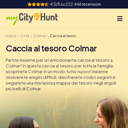
4,5/5 su 222.446 recensioni
Indice
Città
Colmar
Caccia al tesoro Colmar
Come funziona
Caccia al tesoro Colmar
Città
Partite insieme per un'emozionante caccia al tesoro a
Tour
Colmar! In questa caccia al tesoro per tutta la famiglia,
scoprirete Colmar in un modo tutto nuovo! Insieme
risolverete enigmi difficili, decifrerete codici segreti e
Team Building
seguirete una misteriosa mappa del tesoro negli angoli
più belli di Colmar.
Biglietti
INT
AT
CH
DE
ES
FR
UK
IE
IT
NL