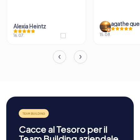
agathe que
Alexia Heintz
15.08.
16.07.
Cacce al Tesoro per il
Team Building aziendale