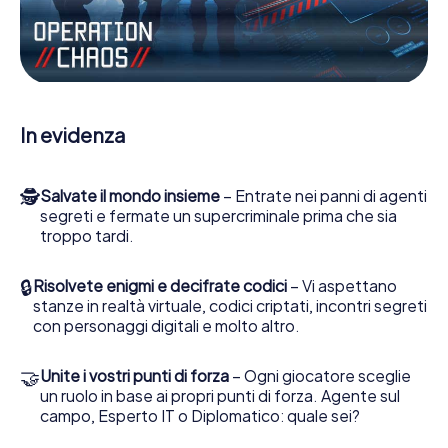
Lavori insieme con una squadra, origli le spie nemiche e
porti gli ufficiali di collegamento dalla sua parte. In questo
Escape Game a Clermont-Ferrand lei e la sua squadra
dovete essere pronti a fermare i cattivi. A differenza di
James Bond and Co., tuttavia, non diventate eroi
silenziosi: lei e la sua squadra sarete immortalati nel
In evidenza
punteggio più alto del Clermont-Ferrand e avrete
accesso alla vostra personale galleria di immagini. Il gioco
di Escape di myCityHunt rende Clermont-Ferrand, il suo
🕵
Salvate il mondo insieme
– Entrate nei panni di agenti
parco giochi di avventura. Acquisti i suoi biglietti nel
segreti e fermate un supercriminale prima che sia
mondo dello spionaggio e degli agenti segreti e
troppo tardi.
trasformi Clermont-Ferrand in un'Escape Room all'aperto!
🔒
Risolvete enigmi e decifrate codici
– Vi aspettano
stanze in realtà virtuale, codici criptati, incontri segreti
con personaggi digitali e molto altro.
🤝
Unite i vostri punti di forza
– Ogni giocatore sceglie
un ruolo in base ai propri punti di forza. Agente sul
campo, Esperto IT o Diplomatico: quale sei?