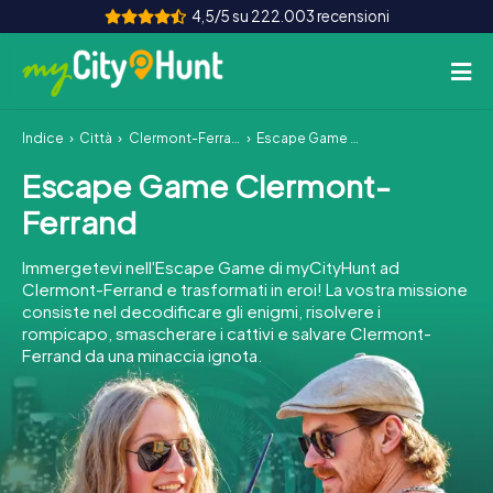
4,5/5 su 222.003 recensioni
Indice
Città
Clermont-Ferrand
Escape Game Clermont-Ferrand
Come funziona
Escape Game Clermont-
Città
Ferrand
Tour
Immergetevi nell'Escape Game di myCityHunt ad
Clermont-Ferrand e trasformati in eroi! La vostra missione
Team Building
consiste nel decodificare gli enigmi, risolvere i
rompicapo, smascherare i cattivi e salvare Clermont-
Biglietti
Ferrand da una minaccia ignota.
INT
AT
CH
DE
ES
FR
UK
IE
IT
NL