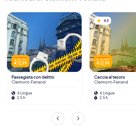
4,3
€ 15,99
€ 15,99
€ 12,99
€ 12,99
Passegiata con delitto
Caccia al tesoro
Clermont-Ferrand
Clermont-Ferrand
6 Lingue
6 Lingue
2,5 h
2,5 h