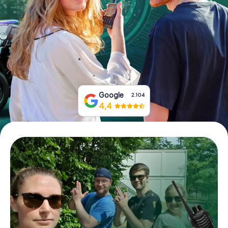
Prenota Biglietti
Acquista i Voucher
Google
2.104
4,4