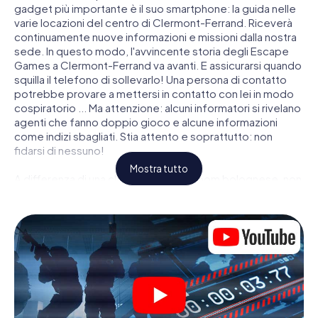
gadget più importante è il suo smartphone: la guida nelle
varie locazioni del centro di Clermont-Ferrand. Riceverà
continuamente nuove informazioni e missioni dalla nostra
sede. In questo modo, l'avvincente storia degli Escape
Games a Clermont-Ferrand va avanti. E assicurarsi quando
squilla il telefono di sollevarlo! Una persona di contatto
potrebbe provare a mettersi in contatto con lei in modo
cospiratorio ... Ma attenzione: alcuni informatori si rivelano
agenti che fanno doppio gioco e alcune informazioni
come indizi sbagliati. Stia attento e soprattutto: non
fidarsi di nessuno!
Mostra tutto
A differenza di una classica Escape Room bolognese, non
è rinchiuso in una stanza dalla quale devi liberarsi entro una
data temporale. Questa caccia al tesoro per smartphone
dichiara che tutta Clermont-Ferrand è il suo campo di
gioco personale! Il requisito tecnico per la sua avventura
da agente a Clermont-Ferrand é uno smartphone con
accesso a Internet mobile. Un clic le dà accesso alla
nostra app web. Non è necessario installare nulla per
essere trascinati nell'azione da video interattivi, minigiochi
complicati e molte altre funzionalità.