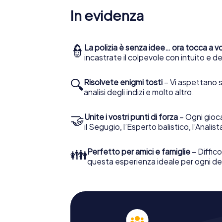
In evidenza
👮
La polizia è senza idee… ora tocca a vo
incastrate il colpevole con intuito e 
🔍
Risolvete enigmi tosti
– Vi aspettano st
analisi degli indizi e molto altro.
🤝
Unite i vostri punti di forza
– Ogni gioca
il Segugio, l’Esperto balistico, l’Analis
👪
Perfetto per amici e famiglie
– Diffico
questa esperienza ideale per ogni de