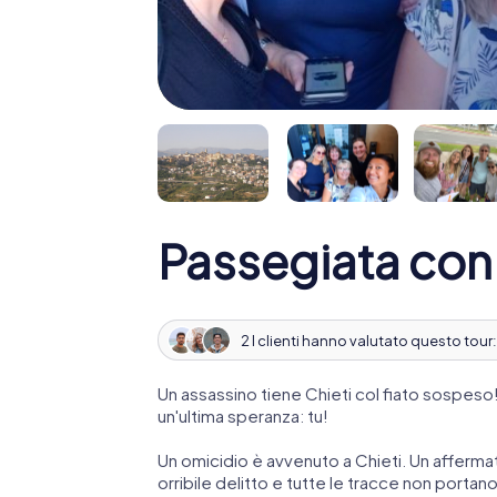
Passegiata con 
2 I clienti hanno valutato questo tour
Un assassino tiene Chieti col fiato sospeso!
un'ultima speranza: tu!
Un omicidio è avvenuto a Chieti. Un affermat
orribile delitto e tutte le tracce non portan