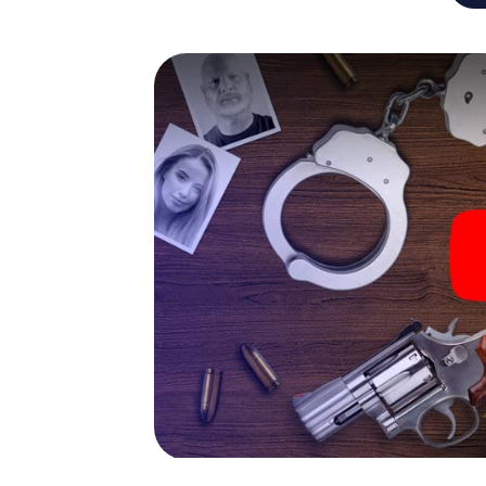
tutte le capacità multimediali del tuo dispos
Chieti fa emergere anche talenti nascosti in t
eccitanti e padroneggerai l'evento investig
di casi o patologo forense. Stimolanti compit
tuo personaggio, daranno un significato com
La passeggiata con delitto a
Ora tutto ciò che ti serve per iniziare la tua 
Ordinalo con pochi click su nostro Negozio di 
posta elettronica. Avvia il tuo browser online,
Cosa stai aspettando? Chieti conta su di te