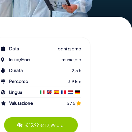
Data
ogni giorno
Inizio/Fine
municipio
Durata
2,5 h
Percorso
3,9 km
Lingua
Valutazione
5 / 5
€ 12,99 p.p.
€ 15,99