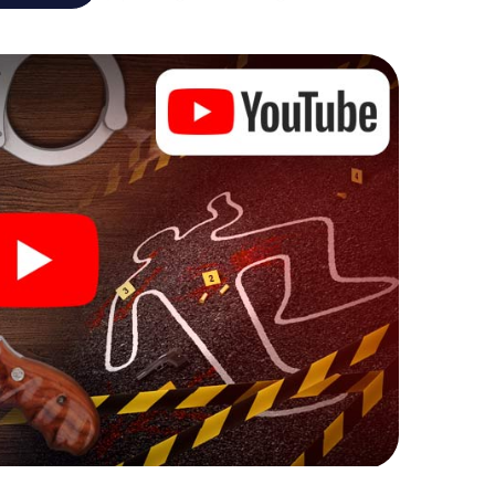
itivo portatile. Ma la passeggiata con delitto a
e e nei tuoi compagni di gioco! Ti calerai in ruoli
ativo attraverso Chieti come criminologo, analista
i aggiuntivi sul tuo cellulare, che corrispondono al
pletamente nuovo alla parola "varietà".
 Chieti può iniziare!
indagine a Chieti è Il codice del tuo biglietto!
Biglietti, e in pochi minuti sarà nella tua casella di
 inserisci il codice - e sei pronto a iniziare!
!