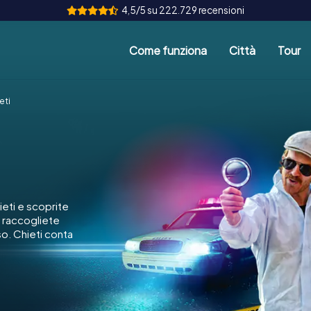
4,5/5 su 222.729 recensioni
Come funziona
Città
Tour
eti
ieti e scoprite
, raccogliete
so. Chieti conta