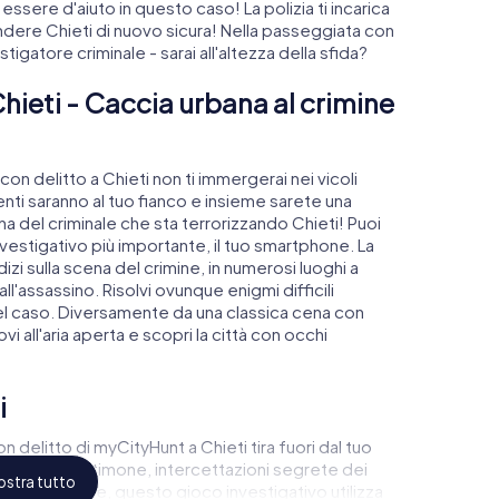
essere d'aiuto in questo caso! La polizia ti incarica
ndere Chieti di nuovo sicura! Nella passeggiata con
stigatore criminale - sarai all'altezza della sfida?
hieti - Caccia urbana al crimine
on delitto a Chieti non ti immergerai nei vicoli
arenti saranno al tuo fianco e insieme sarete una
na del criminale che sta terrorizzando Chieti! Puoi
vestigativo più importante, il tuo smartphone. La
dizi sulla scena del crimine, in numerosi luoghi a
all'assassino. Risolvi ovunque enigmi difficili
del caso. Diversamente da una classica cena con
ovi all'aria aperta e scopri la città con occhi
i
n delitto di myCityHunt a Chieti tira fuori dal tuo
 con un testimone, intercettazioni segrete dei
stra tutto
di cospirazione, questo gioco investigativo utilizza