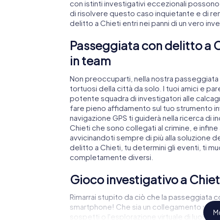
con istinti investigativi eccezionali possono 
di risolvere questo caso inquietante e di re
delitto a Chieti entri nei panni di un vero inve
Passeggiata con delitto a C
in team
Non preoccuparti, nella nostra passeggiata c
tortuosi della città da solo. I tuoi amici e p
potente squadra di investigatori alle calcag
fare pieno affidamento sul tuo strumento in
navigazione GPS ti guiderà nella ricerca di in
Chieti che sono collegati al crimine, e infine 
avvicinandoti sempre di più alla soluzione 
delitto a Chieti, tu determini gli eventi, ti mu
completamente diversi.
Gioco investigativo a Chiet
Rimarrai stupito da ciò che la passeggiata co
smartphone! Che sia un collegamento video
Mo
sospetti o l'esplorazione virtuale di luoghi 