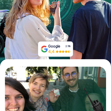
Prenota Biglietti
Acquista i Voucher
Google
2.118
4,4