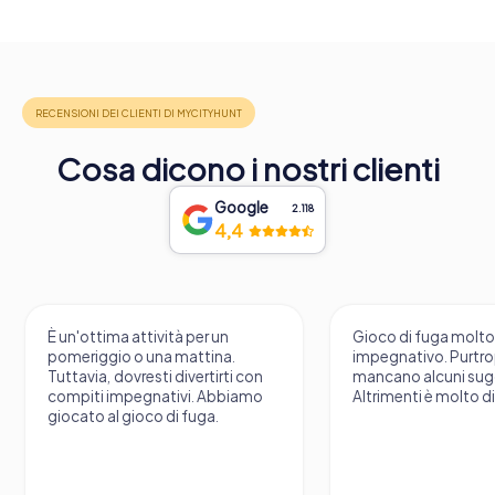
Cosa dicono i nostri clienti
Google
2.118
4,4
È un'ottima attività per un
Gioco di fuga molt
pomeriggio o una mattina.
impegnativo. Purtr
Tuttavia, dovresti divertirti con
mancano alcuni sug
compiti impegnativi. Abbiamo
Altrimenti è molto d
giocato al gioco di fuga.