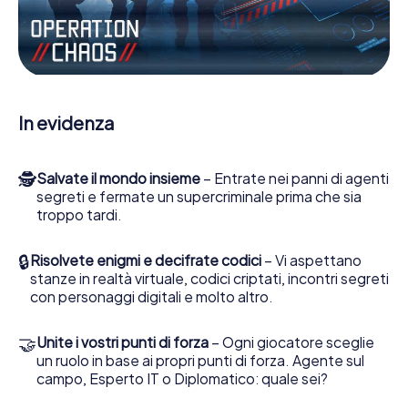
Lavori insieme con una squadra, origli le spie nemiche e
porti gli ufficiali di collegamento dalla sua parte. In questo
Escape Game a Châtillon-sur-Seine lei e la sua squadra
dovete essere pronti a fermare i cattivi. A differenza di
James Bond and Co., tuttavia, non diventate eroi
silenziosi: lei e la sua squadra sarete immortalati nel
In evidenza
punteggio più alto del Châtillon-sur-Seine e avrete
accesso alla vostra personale galleria di immagini. Il gioco
di Escape di myCityHunt rende Châtillon-sur-Seine, il suo
🕵
Salvate il mondo insieme
– Entrate nei panni di agenti
parco giochi di avventura. Acquisti i suoi biglietti nel
segreti e fermate un supercriminale prima che sia
mondo dello spionaggio e degli agenti segreti e
troppo tardi.
trasformi Châtillon-sur-Seine in un'Escape Room
all'aperto!
🔒
Risolvete enigmi e decifrate codici
– Vi aspettano
stanze in realtà virtuale, codici criptati, incontri segreti
con personaggi digitali e molto altro.
🤝
Unite i vostri punti di forza
– Ogni giocatore sceglie
un ruolo in base ai propri punti di forza. Agente sul
campo, Esperto IT o Diplomatico: quale sei?