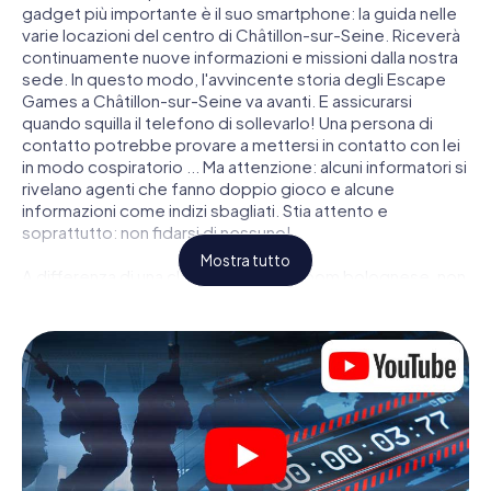
gadget più importante è il suo smartphone: la guida nelle
varie locazioni del centro di Châtillon-sur-Seine. Riceverà
continuamente nuove informazioni e missioni dalla nostra
sede. In questo modo, l'avvincente storia degli Escape
Games a Châtillon-sur-Seine va avanti. E assicurarsi
quando squilla il telefono di sollevarlo! Una persona di
contatto potrebbe provare a mettersi in contatto con lei
in modo cospiratorio ... Ma attenzione: alcuni informatori si
rivelano agenti che fanno doppio gioco e alcune
informazioni come indizi sbagliati. Stia attento e
soprattutto: non fidarsi di nessuno!
Mostra tutto
A differenza di una classica Escape Room bolognese, non
è rinchiuso in una stanza dalla quale devi liberarsi entro una
data temporale. Questa caccia al tesoro per smartphone
dichiara che tutta Châtillon-sur-Seine è il suo campo di
gioco personale! Il requisito tecnico per la sua avventura
da agente a Châtillon-sur-Seine é uno smartphone con
accesso a Internet mobile. Un clic le dà accesso alla
nostra app web. Non è necessario installare nulla per
essere trascinati nell'azione da video interattivi, minigiochi
complicati e molte altre funzionalità.