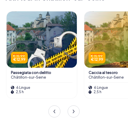
€ 15,99
€ 15,99
€ 12,99
€ 12,99
Passegiata con delitto
Caccia al tesoro
Châtillon-sur-Seine
Châtillon-sur-Seine
6 Lingue
6 Lingue
2,5 h
2,5 h