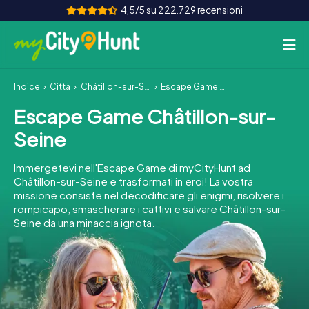
4,5/5 su 222.729 recensioni
Indice
Città
Châtillon-sur-Seine
Escape Game Châtillon-sur-Seine
Come funziona
Escape Game Châtillon-sur-
Città
Seine
Tour
Immergetevi nell'Escape Game di myCityHunt ad
Châtillon-sur-Seine e trasformati in eroi! La vostra
Team Building
missione consiste nel decodificare gli enigmi, risolvere i
rompicapo, smascherare i cattivi e salvare Châtillon-sur-
Biglietti
Seine da una minaccia ignota.
INT
AT
CH
DE
ES
FR
UK
IE
IT
NL