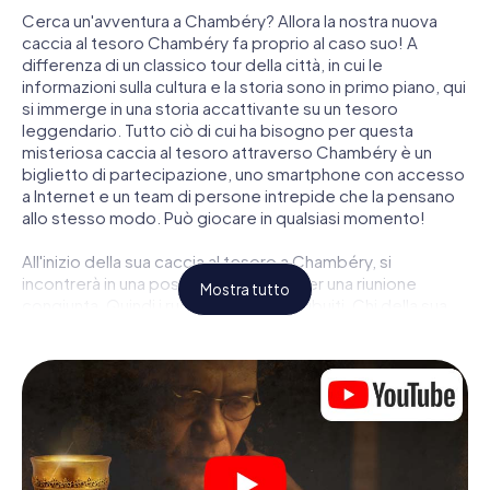
Cerca un'avventura a Chambéry? Allora la nostra nuova
caccia al tesoro Chambéry fa proprio al caso suo! A
differenza di un classico tour della città, in cui le
informazioni sulla cultura e la storia sono in primo piano, qui
si immerge in una storia accattivante su un tesoro
leggendario. Tutto ciò di cui ha bisogno per questa
misteriosa caccia al tesoro attraverso Chambéry è un
biglietto di partecipazione, uno smartphone con accesso
a Internet e un team di persone intrepide che la pensano
allo stesso modo. Può giocare in qualsiasi momento!
All'inizio della sua caccia al tesoro a Chambéry, si
incontrerà in una posizione centrale per una riunione
Mostra tutto
congiunta. Quindi i ruoli vengono distribuiti. Chi della sua
squadra è un tracker nato? Chi è un vero avventuriero? E
chi ha quello che serve per essere un code breaker? Nella
nostra caccia al tesoro a Chambéry c'è un ruolo adatto
per ogni giocatore.
Una volta assegnati i ruoli, può iniziare la caccia al tesoro
del thriller poliziesco a Chambéry: puoi decifrare codici
crittografati, risolvere complicati compiti logici e cercare