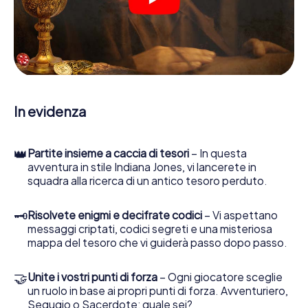
indizi, indizi in vari luoghi della città. Il suo smartphone è il
suo strumento di indagine più importante: la nostra app
web sviluppata appositamente le consente di interrogare
le persone di contatto ed esaminare stringhe
enigmatiche, la aiuta a raccogliere oggetti e la guida in
sicurezza per Chambéry.
Nel corso della caccia al tesoro a Chambéry, lei e il suo
In evidenza
team vi immergerete sempre più in profondità
nell'emozionante storia, presto scoprirete che il prezioso
tesoro è a pochi passi di distanza.
👑
Partite insieme a caccia di tesori
– In questa
avventura in stile Indiana Jones, vi lancerete in
squadra alla ricerca di un antico tesoro perduto.
🗝
Risolvete enigmi e decifrate codici
– Vi aspettano
messaggi criptati, codici segreti e una misteriosa
mappa del tesoro che vi guiderà passo dopo passo.
🤝
Unite i vostri punti di forza
– Ogni giocatore sceglie
un ruolo in base ai propri punti di forza. Avventuriero,
Segugio o Sacerdote: quale sei?