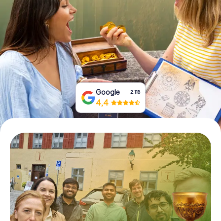
Prenota Biglietti
Acquista i Voucher
Google
2.118
4,4