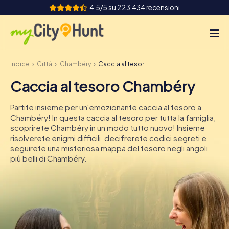
4,5/5 su 223.434 recensioni
Indice
Città
Chambéry
Caccia al tesoro Chambéry
Come funziona
Caccia al tesoro Chambéry
Città
Partite insieme per un'emozionante caccia al tesoro a
Tour
Chambéry! In questa caccia al tesoro per tutta la famiglia,
scoprirete Chambéry in un modo tutto nuovo! Insieme
risolverete enigmi difficili, decifrerete codici segreti e
Team Building
seguirete una misteriosa mappa del tesoro negli angoli
più belli di Chambéry.
Biglietti
INT
AT
CH
DE
ES
FR
UK
IE
IT
NL