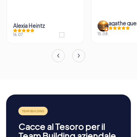
agathe que
Alexia Heintz
15.08.
16.07.
Cacce al Tesoro per il
Team Building aziendale