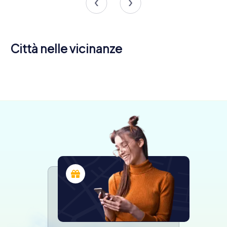
Città nelle vicinanze
La Motte-
Aix-les-
Servolex
Bains
Belley
4 tour
4 tour
4 tour
disponibili
disponibili
disponibili
4,7