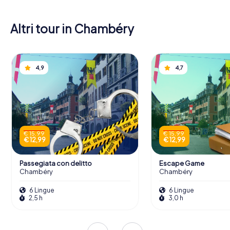
Altri tour in Chambéry
4,9
4,7
€ 15,99
€ 15,99
€ 12,99
€ 12,99
Passegiata con delitto
Escape Game
Chambéry
Chambéry
6 Lingue
6 Lingue
2,5 h
3,0 h