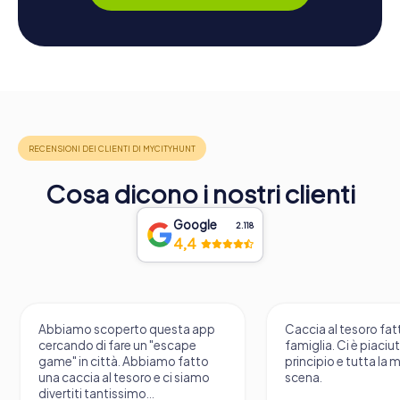
Cosa dicono i nostri clienti
Google
2.118
4,4
 app
Caccia al tesoro fatta in
Abbiamo p
pe
famiglia. Ci è piaciuto molto il
caccia al 
atto
principio e tutta la messa in
funzionato
iamo
scena.
un pomeri
emozionant