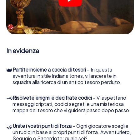
indizi, indizi in vari luoghi della città. Il suo smartphone è il
suo strumento di indagine più importante: la nostra app
web sviluppata appositamente le consente di interrogare
le persone di contatto ed esaminare stringhe
enigmatiche, la aiuta a raccogliere oggetti e la guida in
sicurezza per Cavaillon.
Nel corso della caccia al tesoro a Cavaillon, lei e il suo
In evidenza
team vi immergerete sempre più in profondità
nell'emozionante storia, presto scoprirete che il prezioso
tesoro è a pochi passi di distanza.
👑
Partite insieme a caccia di tesori
– In questa
avventura in stile Indiana Jones, vi lancerete in
squadra alla ricerca di un antico tesoro perduto.
🗝
Risolvete enigmi e decifrate codici
– Vi aspettano
messaggi criptati, codici segreti e una misteriosa
mappa del tesoro che vi guiderà passo dopo passo.
🤝
Unite i vostri punti di forza
– Ogni giocatore sceglie
un ruolo in base ai propri punti di forza. Avventuriero,
Segugio o Sacerdote: quale sei?