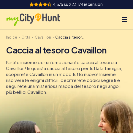
4,5/5 su 223.174 recensioni
Indice
Città
Cavaillon
Caccia al tesoro Cavaillon
Come funziona
Caccia al tesoro Cavaillon
Città
Partite insieme per un'emozionante caccia al tesoro a
Tour
Cavaillon! In questa caccia al tesoro per tutta la famiglia,
scoprirete Cavaillon in un modo tutto nuovo! Insieme
risolverete enigmi difficili, decifrerete codici segreti e
Team Building
seguirete una misteriosa mappa del tesoro negli angoli
più belli di Cavaillon.
Biglietti
INT
AT
CH
DE
ES
FR
UK
IE
IT
NL