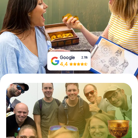
Prenota Biglietti
Acquista i Voucher
Google
2.118
4,4