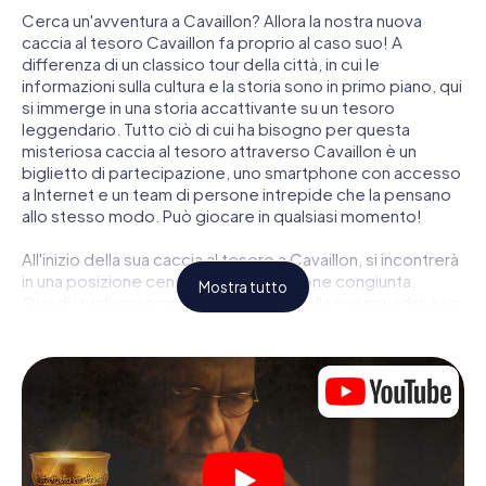
Cerca un'avventura a Cavaillon? Allora la nostra nuova
caccia al tesoro Cavaillon fa proprio al caso suo! A
differenza di un classico tour della città, in cui le
informazioni sulla cultura e la storia sono in primo piano, qui
si immerge in una storia accattivante su un tesoro
leggendario. Tutto ciò di cui ha bisogno per questa
misteriosa caccia al tesoro attraverso Cavaillon è un
biglietto di partecipazione, uno smartphone con accesso
a Internet e un team di persone intrepide che la pensano
allo stesso modo. Può giocare in qualsiasi momento!
All'inizio della sua caccia al tesoro a Cavaillon, si incontrerà
in una posizione centrale per una riunione congiunta.
Mostra tutto
Quindi i ruoli vengono distribuiti. Chi della sua squadra è un
tracker nato? Chi è un vero avventuriero? E chi ha quello
che serve per essere un code breaker? Nella nostra
caccia al tesoro a Cavaillon c'è un ruolo adatto per ogni
giocatore.
Una volta assegnati i ruoli, può iniziare la caccia al tesoro
del thriller poliziesco a Cavaillon: puoi decifrare codici
crittografati, risolvere complicati compiti logici e cercare