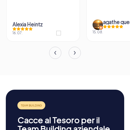
agathe quenu
Ste
15.08.
12.06.
Cacce al Tesoro per il
Team Building aziendale