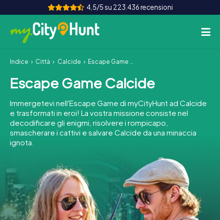
4,5/5 su 223.436 recensioni
Indice
Città
Calcide
Escape Game Calcide
Come funziona
Escape Game Calcide
Città
Immergetevi nell'Escape Game di myCityHunt ad Calcide
Tour
e trasformati in eroi! La vostra missione consiste nel
decodificare gli enigmi, risolvere i rompicapo,
smascherare i cattivi e salvare Calcide da una minaccia
Team Building
ignota.
Biglietti
INT
AT
CH
DE
ES
FR
UK
IE
IT
NL