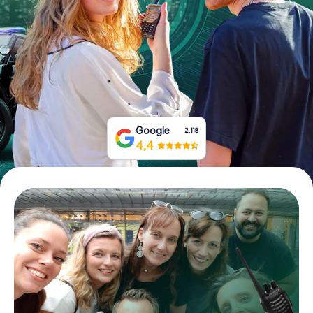
Prenota Biglietti
Acquista i Voucher
Google
2.118
4,4