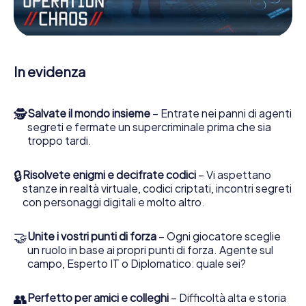
Escape Game a Calcide lei e la sua squadra dovete
essere pronti a fermare i cattivi. A differenza di James
Bond and Co., tuttavia, non diventate eroi silenziosi: lei e
la sua squadra sarete immortalati nel punteggio più alto
del Calcide e avrete accesso alla vostra personale
In evidenza
galleria di immagini. Il gioco di Escape di myCityHunt rende
Calcide, il suo parco giochi di avventura. Acquisti i suoi
biglietti nel mondo dello spionaggio e degli agenti
🕵
Salvate il mondo insieme
– Entrate nei panni di agenti
segreti e trasformi Calcide in un'Escape Room all'aperto!
segreti e fermate un supercriminale prima che sia
troppo tardi.
🔒
Risolvete enigmi e decifrate codici
– Vi aspettano
stanze in realtà virtuale, codici criptati, incontri segreti
con personaggi digitali e molto altro.
🤝
Unite i vostri punti di forza
– Ogni giocatore sceglie
un ruolo in base ai propri punti di forza. Agente sul
campo, Esperto IT o Diplomatico: quale sei?
👥
Perfetto per amici e colleghi
– Difficoltà alta e storia