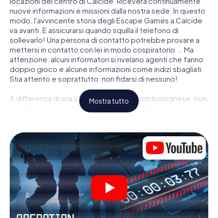
locazioni del centro di Calcide. Riceverà continuamente
nuove informazioni e missioni dalla nostra sede. In questo
modo, l'avvincente storia degli Escape Games a Calcide
va avanti. E assicurarsi quando squilla il telefono di
sollevarlo! Una persona di contatto potrebbe provare a
mettersi in contatto con lei in modo cospiratorio ... Ma
attenzione: alcuni informatori si rivelano agenti che fanno
doppio gioco e alcune informazioni come indizi sbagliati.
Stia attento e soprattutto: non fidarsi di nessuno!
A differenza di una classica Escape Room bolognese, non
Mostra tutto
è rinchiuso in una stanza dalla quale devi liberarsi entro una
data temporale. Questa caccia al tesoro per smartphone
dichiara che tutta Calcide è il suo campo di gioco
personale! Il requisito tecnico per la sua avventura da
agente a Calcide é uno smartphone con accesso a
Internet mobile. Un clic le dà accesso alla nostra app web.
Non è necessario installare nulla per essere trascinati
nell'azione da video interattivi, minigiochi complicati e
molte altre funzionalità.
Lavori insieme con una squadra, origli le spie nemiche e
porti gli ufficiali di collegamento dalla sua parte. In questo