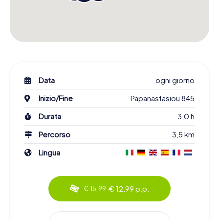
Data
ogni giorno
Inizio/Fine
Papanastasiou 845
Durata
3,0 h
Percorso
3,5 km
Lingua
€ 12,99 p.p.
€ 15,99