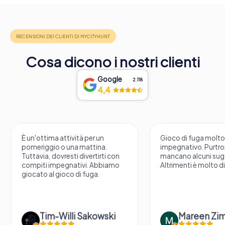
Cosa dicono i nostri clienti
Google
2.118
4,4
È un'ottima attività per un
Gioco di fuga molt
pomeriggio o una mattina.
impegnativo. Purtr
Tuttavia, dovresti divertirti con
mancano alcuni sug
compiti impegnativi. Abbiamo
Altrimenti è molto d
giocato al gioco di fuga.
Tim-Willi Sakowski
Mareen Zi