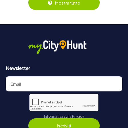
prenotati nel negozio di biglietti online su
Mostra tutto
https://www.mycityhunt.it/biglietti
.
Newsletter
Informativa sulla Privacy
Iscriviti