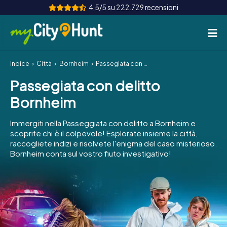
4,5/5 su 222.729 recensioni
Indice
Città
Bornheim
Passegiata con delitto Bornheim
Come funziona
Passegiata con delitto
Città
Bornheim
Tour
Immergiti nella Passeggiata con delitto a Bornheim e
scoprite chi è il colpevole! Esplorate insieme la città,
Team Building
raccogliete indizi e risolvete l'enigma del caso misterioso.
Bornheim conta sul vostro fiuto investigativo!
Biglietti
INT
AT
CH
DE
ES
FR
UK
IE
IT
NL