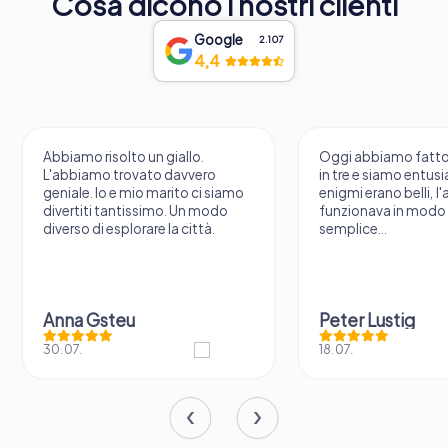
Cosa dicono i nostri clienti
Google
2.107
4,4
 un giallo.
Oggi abbiamo fatto il Krimi Tour
vato davvero
in tre e siamo entusiasti. Gli
io marito ci siamo
enigmi erano belli, l'app
issimo. Un modo
funzionava in modo fluido ed era
rare la città.
semplice...
Peter Lustig
18.07.