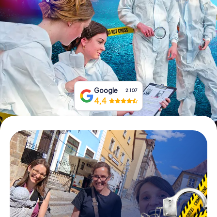
Prenota Biglietti
Acquista i Voucher
Google
2.107
4,4