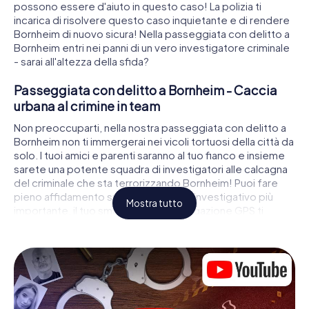
possono essere d'aiuto in questo caso! La polizia ti
incarica di risolvere questo caso inquietante e di rendere
Bornheim di nuovo sicura! Nella passeggiata con delitto a
Bornheim entri nei panni di un vero investigatore criminale
- sarai all'altezza della sfida?
Passeggiata con delitto a Bornheim - Caccia
urbana al crimine in team
Non preoccuparti, nella nostra passeggiata con delitto a
Bornheim non ti immergerai nei vicoli tortuosi della città da
solo. I tuoi amici e parenti saranno al tuo fianco e insieme
sarete una potente squadra di investigatori alle calcagna
del criminale che sta terrorizzando Bornheim! Puoi fare
pieno affidamento sul tuo strumento investigativo più
Mostra tutto
importante, il tuo smartphone. La navigazione GPS ti
guiderà nella ricerca di indizi sulla scena del crimine, in
numerosi luoghi a Bornheim che sono collegati al crimine,
e infine all'assassino. Risolvi ovunque enigmi difficili
avvicinandoti sempre di più alla soluzione del caso.
Diversamente da una classica cena con delitto a
Bornheim, tu determini gli eventi, ti muovi all'aria aperta e
scopri la città con occhi completamente diversi.