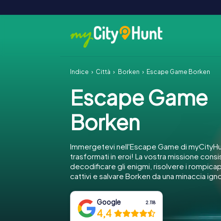
Indice
Città
Borken
Escape Game Borken
Escape Game
Borken
Immergetevi nell'Escape Game di myCityHu
trasformati in eroi! La vostra missione consi
decodificare gli enigmi, risolvere i rompica
cattivi e salvare Borken da una minaccia ign
Google
2.118
4,4