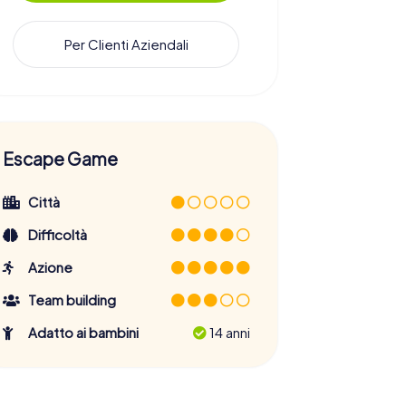
Per Clienti Aziendali
Escape Game
Città
Difficoltà
Azione
Team building
Adatto ai bambini
14 anni