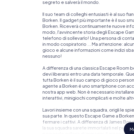
segreto e salverà il mondo.
Il suo team di colleghi entusiasti è al suo fi
Borken. Il gadget più importante è il suo sma
Borken. Riceverà continuamente nuove infor
modo, l'avvincente storia degli Escape Games
telefono di sollevarlo! Una persona di cont
in modo cospiratorio ... Ma attenzione: alcu
gioco e alcune informazioni come indizi sbagl
nessuno!
A differenza di una classica Escape Room bo
devi liberarsi entro una data temporale. Qu
tutta Borken è il suo campo di gioco persona
agente a Borken é uno smartphone con acces
nostra app web. Non è necessario installare 
interattivi, minigiochi complicati e molte altr
Lavori insieme con una squadra, origli le spie
sua parte. In questo Escape Game a Borken 
fermare i cattivi. A differenza di James Bond 
la sua squadra sarete immortalati nel punteg
Mo
personale galleria di immagini. Il gioco di 