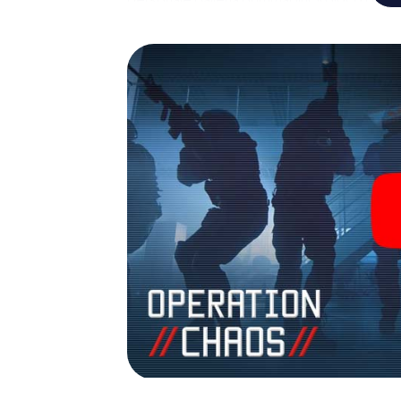
giochi di avventura. Acquisti i suoi bigliett
trasformi Borken in un'Escape Room all'ape