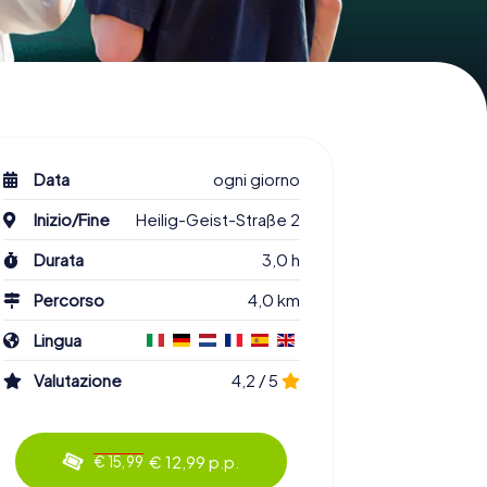
Data
ogni giorno
Inizio/Fine
Heilig-Geist-Straße 2
Durata
3,0 h
Percorso
4,0 km
Lingua
Valutazione
4,2 / 5
€ 12,99 p.p.
€ 15,99