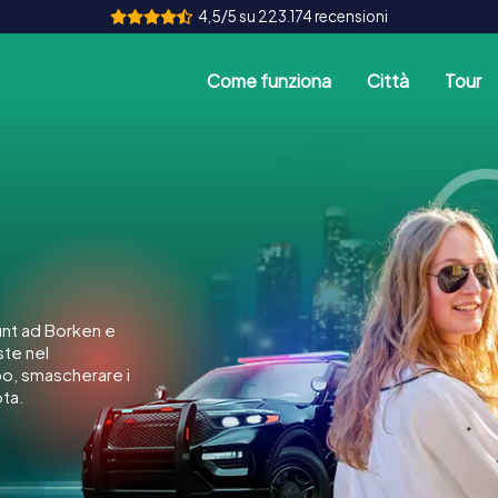
4,5/5 su 223.174 recensioni
Come funziona
Città
Tour
nt ad Borken e
ste nel
po, smascherare i
ota.