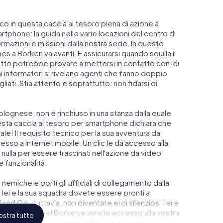
anco in questa caccia al tesoro piena di azione a
rtphone: la guida nelle varie locazioni del centro di
mazioni e missioni dalla nostra sede. In questo
 a Borken va avanti. E assicurarsi quando squilla il
atto potrebbe provare a mettersi in contatto con lei
ni informatori si rivelano agenti che fanno doppio
iati. Stia attento e soprattutto: non fidarsi di
lognese, non è rinchiuso in una stanza dalla quale
esta caccia al tesoro per smartphone dichiara che
le! Il requisito tecnico per la sua avventura da
so a Internet mobile. Un clic le dà accesso alla
nulla per essere trascinati nell'azione da video
e funzionalità.
 nemiche e porti gli ufficiali di collegamento dalla
lei e la sua squadra dovete essere pronti a
and Co., tuttavia, non diventate eroi silenziosi: lei e
gio più alto del Borken e avrete accesso alla vostra
stra tutto
Escape di myCityHunt rende Borken, il suo parco