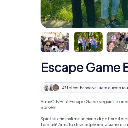
Escape Game 
47 I clienti hanno valutato questo tou
Al myCityHunt Escape Game seguirà le orme
Borken!
Spietati criminali minacciano di gettare il mo
fermarli! Armato di smartphone, acume e una