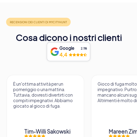
Cosa dicono i nostri clienti
Google
2.118
4,4
È un'ottima attività per un
Gioco di fuga molt
pomeriggio o una mattina.
impegnativo. Purtr
Tuttavia, dovresti divertirti con
mancano alcuni sug
compiti impegnativi. Abbiamo
Altrimenti è molto d
giocato al gioco di fuga.
Tim-Willi Sakowski
Mareen Zi