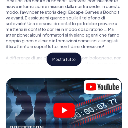
locazioni del centro di Bocholt. Riceverà continuamente
nuove informazioni e missioni dalla nostra sede. In questo
modo, l'avvincente storia degli Escape Games a Bocholt
va avanti. E assicurarsi quando squilla il telefono di
sollevarlo! Una persona di contatto potrebbe provare a
mettersi in contatto con lei in modo cospiratorio ... Ma
attenzione: alcuni informatori si rivelano agenti che fanno
doppio gioco e alcune informazioni come indizi sbagliati.
Stia attento e soprattutto: non fidarsi di nessuno!
A differenza di una classica Escape Room bolognese, non
Mostra tutto
è rinchiuso in una stanza dalla quale devi liberarsi entro una
data temporale. Questa caccia al tesoro per smartphone
dichiara che tutta Bocholt è il suo campo di gioco
personale! Il requisito tecnico per la sua avventura da
agente a Bocholt é uno smartphone con accesso a
Internet mobile. Un clic le dà accesso alla nostra app web.
Non è necessario installare nulla per essere trascinati
nell'azione da video interattivi, minigiochi complicati e
molte altre funzionalità.
Lavori insieme con una squadra, origli le spie nemiche e
porti gli ufficiali di collegamento dalla sua parte. In questo