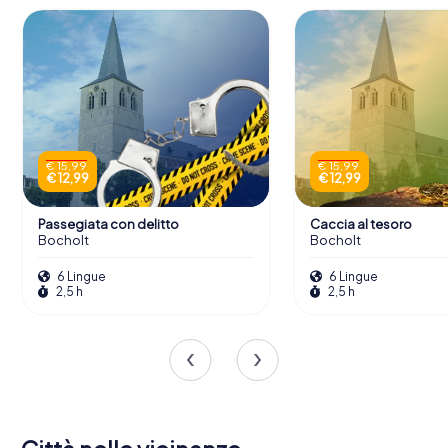
€ 15,99
€ 15,99
€ 12,99
€ 12,99
Passegiata con delitto
Caccia al tesoro
Bocholt
Bocholt
6 Lingue
6 Lingue
2,5 h
2,5 h