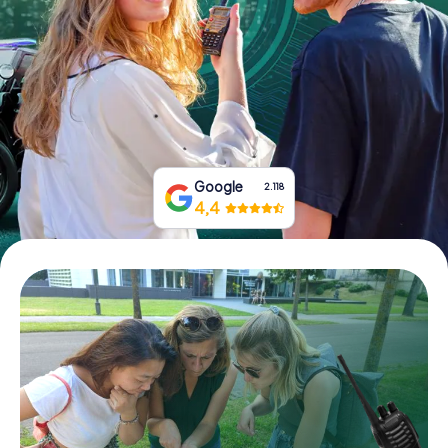
Prenota Biglietti
Acquista i Voucher
Google
2.118
4,4