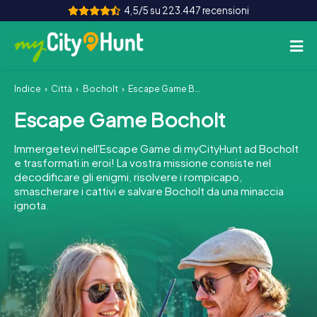
4,5/5 su 223.447 recensioni
Indice
Città
Bocholt
Escape Game Bocholt
Come funziona
Escape Game Bocholt
Città
Immergetevi nell'Escape Game di myCityHunt ad Bocholt
Tour
e trasformati in eroi! La vostra missione consiste nel
decodificare gli enigmi, risolvere i rompicapo,
smascherare i cattivi e salvare Bocholt da una minaccia
Team Building
ignota.
Biglietti
INT
AT
CH
DE
ES
FR
UK
IE
IT
NL