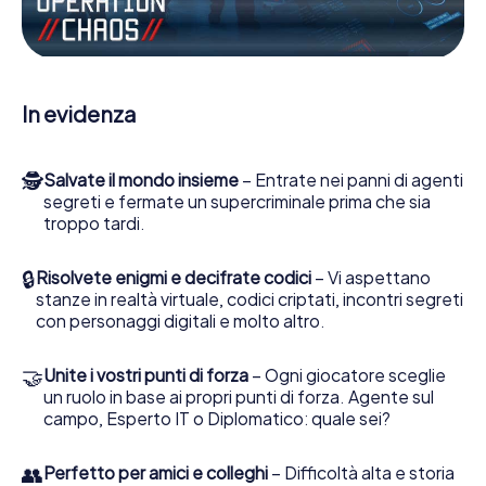
Escape Game a Bocholt lei e la sua squadra dovete
essere pronti a fermare i cattivi. A differenza di James
Bond and Co., tuttavia, non diventate eroi silenziosi: lei e
la sua squadra sarete immortalati nel punteggio più alto
del Bocholt e avrete accesso alla vostra personale
In evidenza
galleria di immagini. Il gioco di Escape di myCityHunt rende
Bocholt, il suo parco giochi di avventura. Acquisti i suoi
biglietti nel mondo dello spionaggio e degli agenti
🕵
Salvate il mondo insieme
– Entrate nei panni di agenti
segreti e trasformi Bocholt in un'Escape Room all'aperto!
segreti e fermate un supercriminale prima che sia
troppo tardi.
🔒
Risolvete enigmi e decifrate codici
– Vi aspettano
stanze in realtà virtuale, codici criptati, incontri segreti
con personaggi digitali e molto altro.
🤝
Unite i vostri punti di forza
– Ogni giocatore sceglie
un ruolo in base ai propri punti di forza. Agente sul
campo, Esperto IT o Diplomatico: quale sei?
👥
Perfetto per amici e colleghi
– Difficoltà alta e storia