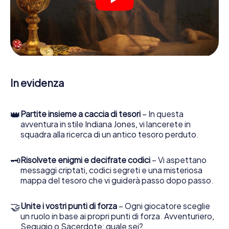
indizi, indizi in vari luoghi della città. Il suo smartphone è il
suo strumento di indagine più importante: la nostra app
web sviluppata appositamente le consente di interrogare
le persone di contatto ed esaminare stringhe
enigmatiche, la aiuta a raccogliere oggetti e la guida in
sicurezza per Bludenz.
Nel corso della caccia al tesoro a Bludenz, lei e il suo team
In evidenza
vi immergerete sempre più in profondità
nell'emozionante storia, presto scoprirete che il prezioso
tesoro è a pochi passi di distanza.
👑
Partite insieme a caccia di tesori
– In questa
avventura in stile Indiana Jones, vi lancerete in
squadra alla ricerca di un antico tesoro perduto.
🗝
Risolvete enigmi e decifrate codici
– Vi aspettano
messaggi criptati, codici segreti e una misteriosa
mappa del tesoro che vi guiderà passo dopo passo.
🤝
Unite i vostri punti di forza
– Ogni giocatore sceglie
un ruolo in base ai propri punti di forza. Avventuriero,
Segugio o Sacerdote: quale sei?