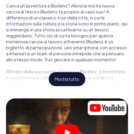
Cerca un'avventura a Bludenz? Allora la nostra nuova
caccia al tesoro Bludenz fa proprio al caso suo! A
differenza di un classico tour della città, in cui le
informazioni sulla cultura e la storia sono in primo piano, qui
si immerge in una storia accattivante su un tesoro
leggendario. Tutto ciò di cui ha bisogno per questa
misteriosa caccia al tesoro attraverso Bludenz è un
biglietto di partecipazione, uno smartphone con accesso
a Internet e un team di persone intrepide che la pensano
allo stesso modo. Può giocare in qualsiasi momento!
All'inizio della sua caccia al tesoro a Bludenz, si incontrerà
in una posizione centrale per una riunione congiunta.
Mostra tutto
Quindi i ruoli vengono distribuiti. Chi della sua squadra è un
tracker nato? Chi è un vero avventuriero? E chi ha quello
che serve per essere un code breaker? Nella nostra
caccia al tesoro a Bludenz c'è un ruolo adatto per ogni
giocatore.
Una volta assegnati i ruoli, può iniziare la caccia al tesoro
del thriller poliziesco a Bludenz: puoi decifrare codici
crittografati, risolvere complicati compiti logici e cercare