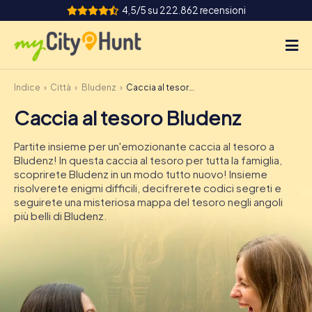
4,5/5 su 222.862 recensioni
Indice
Città
Bludenz
Caccia al tesoro Bludenz
Come funziona
Caccia al tesoro Bludenz
Città
Partite insieme per un'emozionante caccia al tesoro a
Tour
Bludenz! In questa caccia al tesoro per tutta la famiglia,
scoprirete Bludenz in un modo tutto nuovo! Insieme
risolverete enigmi difficili, decifrerete codici segreti e
Team Building
seguirete una misteriosa mappa del tesoro negli angoli
più belli di Bludenz.
Biglietti
INT
AT
CH
DE
ES
FR
UK
IE
IT
NL