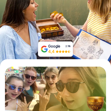
Prenota Biglietti
Acquista i Voucher
Google
2.118
4,4