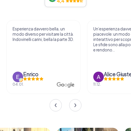
4,4
Esperienza davvero bella, un
Un’esperienza davv
modo diverso per visitare la città.
piacevole: un modo o
Indovinelli carini, bella la parte 3D.
interattivo per scopri
Le sfide sono alla por
e rendono...
Enrico
Alice Giust
04.01.
11.12.