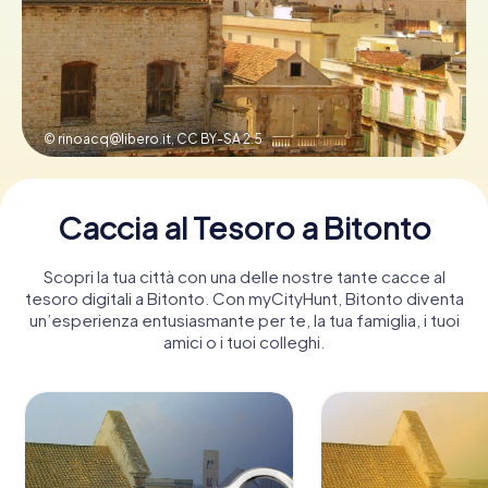
Prenota Biglietti
©
rinoacq@libero.it
,
CC BY-SA 2.5
Acquista i Voucher
Caccia al Tesoro a Bitonto
Scopri la tua città con una delle nostre tante cacce al
tesoro digitali a Bitonto. Con myCityHunt, Bitonto diventa
un’esperienza entusiasmante per te, la tua famiglia, i tuoi
amici o i tuoi colleghi.