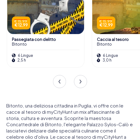
€ 15,99
€ 15,99
€ 12,99
€ 12,99
Passegiata con delitto
Caccia al tesoro
Bitonto
Bitonto
6 Lingue
6 Lingue
2,5 h
3,0 h
Bitonto, una deliziosa cittadina in Puglia, vi offre con le
cacce al tesoro di myCityHunt un mix affascinante di
storia, cultura e avventura. Scoprite la maestosa
Concattedrale di Bitonto, l'elegante Palazzo Sylos-Calò e
lasciatevi deliziare dalle specialità culinarie come il
celebre olio d'oliva. Le cacce al tesoro di myCityHunt a