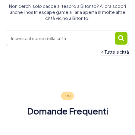
Non cerchi solo cacce al tesoro a Bitonto? Allora scopri
anche i nostri escape game all’aria aperta in molte altre
città vicino a Bitonto!
Tutte le città
Ruvo di
Modugno
Giovinazzo
Terlizzi
Molfetta
Bari
Puglia
4 tour
3 tour
4 tour
Adelfia
Triggiano
Capurso
4 tour
6 tour
4 tour
disponibili
disponibili
disponibili
Bisceglie
3 tour
4 tour
3 tour
disponibili
disponibili
disponibili
4 tour
disponibili
disponibili
disponibili
4,3
4,4
disponibili
4,5
Domande Frequenti