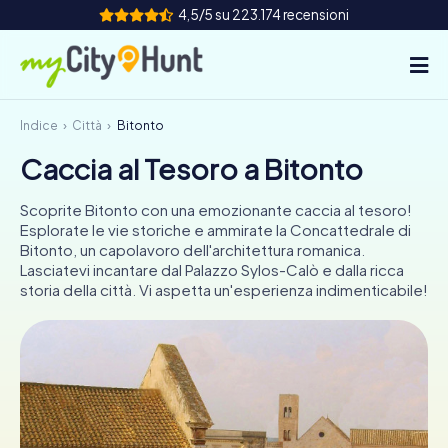
4,5/5 su 223.174 recensioni
Indice
Città
Bitonto
Come funziona
Caccia al Tesoro a Bitonto
Città
Scoprite Bitonto con una emozionante caccia al tesoro!
Tour
Esplorate le vie storiche e ammirate la Concattedrale di
Bitonto, un capolavoro dell'architettura romanica.
Lasciatevi incantare dal Palazzo Sylos-Calò e dalla ricca
Team Building
storia della città. Vi aspetta un'esperienza indimenticabile!
Biglietti
INT
AT
CH
DE
ES
FR
UK
IE
IT
NL