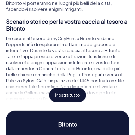
Bitonto vi porteranno nei luoghi più belli della città,
facendovi risolvere enigmi intriganti.
Scenario storico per la vostra caccia al tesoro a
Bitonto
Le cacce al tesoro di myCityHunt a Bitonto vi danno
l'opportunità di esplorare la città in modo giocoso e
interattivo. Durante la vostra caccia al tesoro a Bitonto
farete tappa presso diverse attrazioni turistiche e lì
risolverete enigmi appassionanti. Iniziate il vostro tour
dalla maestosa Concattedrale di Bitonto, una delle più
belle chiese romaniche della Puglia. Proseguite verso il
Palazzo Sylos-Calò, un palazzo del 1445 costruito in stile
rinascimentale fiorentino. Non dimenticate di visitare
anche la Galleria nazionale della Puglia, dove potrete
Mostra tutto
ammirare opere d'arte di varie epoche.
Scoprire storia e cultura con una caccia al
tesoro a Bitonto
Bitonto
Durante le cacce al tesoro di myCityHunt a Bitonto,
apprenderete di più sulla ricca storia e cultura della città.