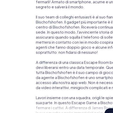
fermarli! Armato di smartphone, acume e una
segreto e salverà il mondo.
Il suo team di colleghi entusiasti è al suo fi
Bischofshofen. Il gadget più importante è il
centro di Bischofshofen. Riceverà continua
sede. In questo modo, l'avvincente storia 
assicurarsi quando squilla il telefono di so
mettersi in contatto con lei in modo cospirato
agenti che fanno doppio gioco e alcune info
soprattutto: non fidarsi di nessuno!
A differenza di una classica Escape Room bo
devi liberarsi entro una data temporale. Qu
tutta Bischofshofen è il suo campo di gioco 
da agente a Bischofshofen é uno smartphone
accesso alla nostra app web. Non è necessari
da video interattivi, minigiochi complicati e 
Lavori insieme con una squadra, origli le spie
sua parte. In questo Escape Game a Bischof
fermare i cattivi. A differenza di James Bond 
la sua squadra sarete immortalati nel punt