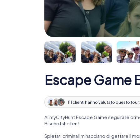
Escape Game B
11 I clienti hanno valutato questo tour
Al myCityHunt Escape Game seguirà le orme
Bischofshofen!
Spietati criminali minacciano di gettare il mo