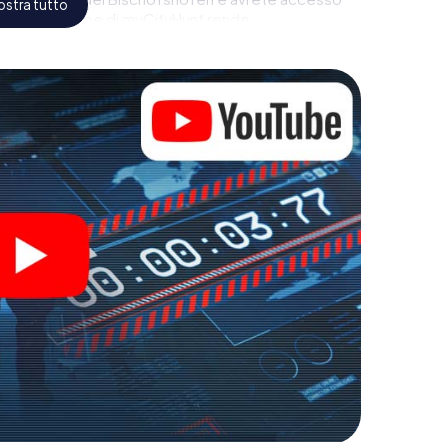
stra tutto
l gioco di Escape di myCityHunt rende
ra. Acquisti i suoi biglietti nel mondo dello
rmi Bischofshofen in un'Escape Room all'aperto!