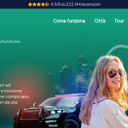
4,5/5 su 222.144 recensioni
Come funziona
Città
Tour
schofshofen
nt ad
tra missione
ere i rompicapo,
en da una