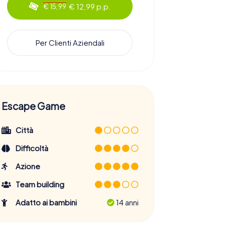
€ 12,99 p.p.
€ 15,99
Per Clienti Aziendali
Escape Game
Città
Difficoltà
Azione
Team building
Adatto ai bambini
14 anni