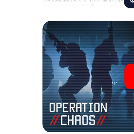
Mo
alla vostra personale galleria di immagini. I
Bischofshofen, il suo parco giochi di avventu
spionaggio e degli agenti segreti e trasfo