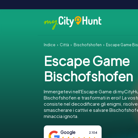
Indice
Città
Bischofshofen
Escape Game Bi
Escape Game
Bischofshofen
Immergetevi nell'Escape Game di myCityHu
Bischofshofen e trasformati in eroi! La vos
consiste nel decodificare gli enigmi, risolv
smascherare i cattivi e salvare Bischofshof
minaccia ignota.
Google
2.104