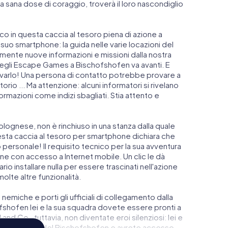
 sana dose di coraggio, troverà il loro nascondiglio
anco in questa caccia al tesoro piena di azione a
 suo smartphone: la guida nelle varie locazioni del
mente nuove informazioni e missioni dalla nostra
degli Escape Games a Bischofshofen va avanti. E
llevarlo! Una persona di contatto potrebbe provare a
rio ... Ma attenzione: alcuni informatori si rivelano
rmazioni come indizi sbagliati. Stia attento e
lognese, non è rinchiuso in una stanza dalla quale
esta caccia al tesoro per smartphone dichiara che
personale! Il requisito tecnico per la sua avventura
 con accesso a Internet mobile. Un clic le dà
o installare nulla per essere trascinati nell'azione
molte altre funzionalità.
 nemiche e porti gli ufficiali di collegamento dalla
shofen lei e la sua squadra dovete essere pronti a
and Co., tuttavia, non diventate eroi silenziosi: lei e
eggio più alto del Bischofshofen e avrete accesso