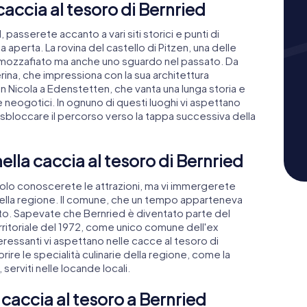
 caccia al tesoro di Bernried
 passerete accanto a vari siti storici e punti di
 aperta. La rovina del castello di Pitzen, una delle
sta mozzafiato ma anche uno sguardo nel passato. Da
ina, che impressiona con la sua architettura
n Nicola a Edenstetten, che vanta una lunga storia e
e neogotici. In ognuno di questi luoghi vi aspettano
 sbloccare il percorso verso la tappa successiva della
 nella caccia al tesoro di Bernried
solo conoscerete le attrazioni, ma vi immergerete
della regione. Il comune, che un tempo apparteneva
to. Sapevate che Bernried è diventato parte del
ritoriale del 1972, come unico comune dell'ex
eressanti vi aspettano nelle cacce al tesoro di
ire le specialità culinarie della regione, come la
 serviti nelle locande locali.
 caccia al tesoro a Bernried