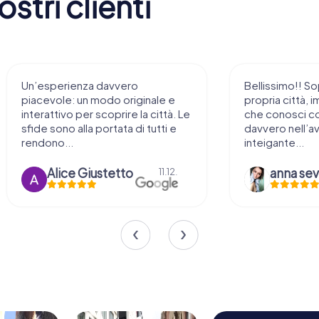
stri clienti
Un’esperienza davvero
Bellissimo!! So
piacevole: un modo originale e
propria città, i
interattivo per scoprire la città. Le
che conosci c
sfide sono alla portata di tutti e
davvero nell’a
rendono...
inteigante...
Alice Giustetto
11.12.