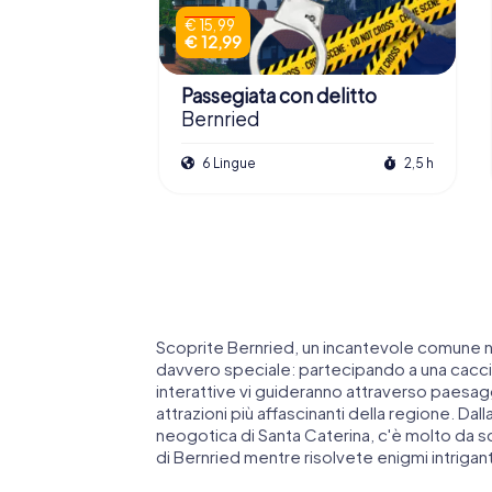
€ 15,99
€ 12,99
Passegiata con delitto
Bernried
6 Lingue
2,5 h
Scoprite Bernried, un incantevole comune 
davvero speciale: partecipando a una cacci
interattive vi guideranno attraverso paesag
attrazioni più affascinanti della regione. Dal
neogotica di Santa Caterina, c'è molto da sco
di Bernried mentre risolvete enigmi intrigant