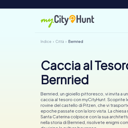
Indice
Città
Bernried
Caccia al Tesor
Bernried
Bernried, un gioiello pittoresco, vi invita a
caccia al tesoro con myCityHunt. Scoprite le
rovine del castello di Pitzen, che vi trasport
epoche passate con la loro vista. La chiesa
Santa Caterina colpisce con la sua architet
nella storia di Bernried, risolvete enigmi co
da vicino la cultura bavarese.