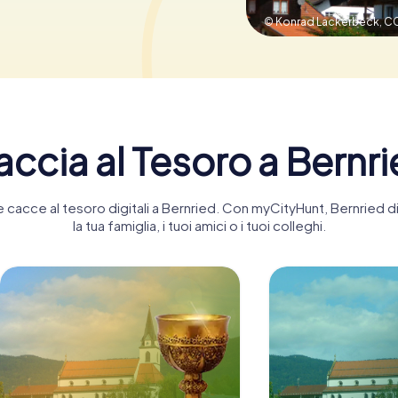
© Konrad Lackerbeck,
CC
ccia al Tesoro a Bernr
nte cacce al tesoro digitali a Bernried. Con myCityHunt, Bernried
la tua famiglia, i tuoi amici o i tuoi colleghi.