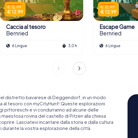
€ 15,99
€ 15,99
€ 12,99
€ 12,99
Caccia al tesoro
Escape Game
Bernried
Bernried
6 Lingue
3,0 h
6 Lingue
nel distretto bavarese di Deggendorf, in un modo
a al tesoro con myCityHunt! Queste esplorazioni
gi pittoreschi e vi condurranno ad alcune delle
la maestosa rovina del castello di Pitzen alla chiesa
prire. Lasciatevi incantare dalla storia e dalla cultura
i durante la vostra esplorazione della città.