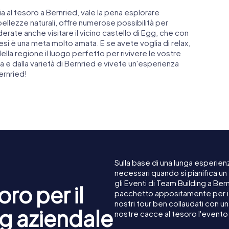
 al tesoro a Bernried, vale la pena esplorare
 bellezze naturali, offre numerose possibilità per
derate anche visitare il vicino castello di Egg, che con
tesi è una meta molto amata. E se avete voglia di relax,
della regione il luogo perfetto per rivivere le vostre
a e dalla varietà di Bernried e vivete un'esperienza
ernried!
Sulla base di una lunga esperienz
necessari quando si pianifica u
gli Eventi di Team Building a Be
ro per il
pacchetto appositamente per i c
nostri tour ben collaudati con u
g aziendale
nostre cacce al tesoro l'evento