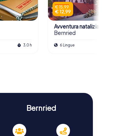
€ 15,99
€ 12,99
Avventura natalizia
Bernried
3,0 h
6 Lingue
2,5 h
Bernried