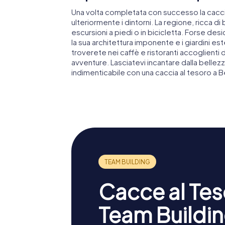
Una volta completata con successo la caccia
ulteriormente i dintorni. La regione, ricca di
escursioni a piedi o in bicicletta. Forse desi
la sua architettura imponente e i giardini es
troverete nei caffè e ristoranti accoglienti 
avventure. Lasciatevi incantare dalla bellezz
indimenticabile con una caccia al tesoro a B
Cacce al Teso
Team Buildin