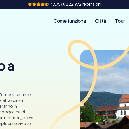
4,5/5 su 222.972 recensioni
Come funziona
Città
Tour
o a
 un'entusiasmante
 affascinanti
eranno in
 neogotica di
tura. Immergetevi
mplessi e vivete