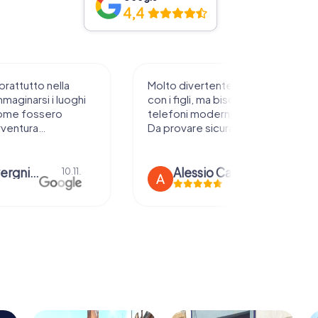
4,4
prattutto nella
Molto divertente da sperimentare
mmaginarsi i luoghi
con i figli, ma bisogna avere
ome fossero
telefoni moderni e rete stabile.
vventura…
Da provare sicuramente !
anna severgnini
Alessio Car
10.11.
21.08.