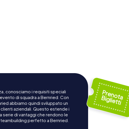
a, conosciamo i requisiti speciali
n evento di squadra a Bernried. Con
rnried abbiamo quindi sviluppato un
lienti aziendali. Questo estende i
na serie di vantaggi che rendono le
 teambuilding perfetto a Bernried.