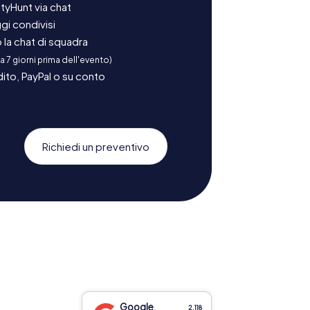
tyHunt via chat
gi condivisi
la chat di squadra
 a 7 giorni prima dell'evento)
ito, PayPal o su conto
Richiedi un preventivo
Google
2.118