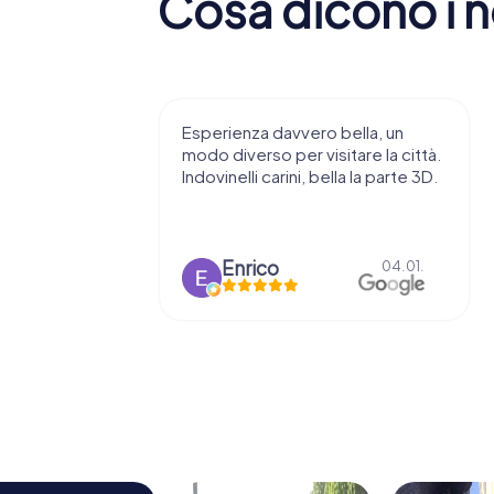
Cosa dicono i no
 consiglio di
Esperienza davvero bella, un
ndendovi
modo diverso per visitare la città.
stupenda.
Indovinelli carini, bella la parte 3D.
o
Enrico
15.03.
04.01.