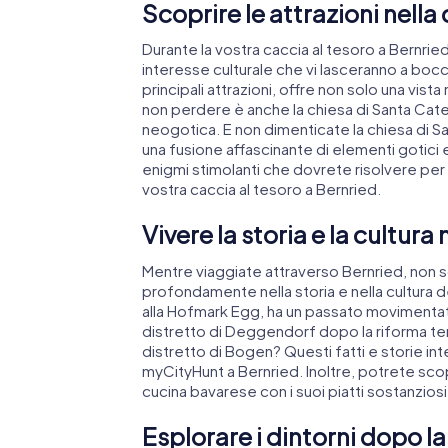
Scoprire le attrazioni nella
Durante la vostra caccia al tesoro a Bernried,
interesse culturale che vi lasceranno a bocca
principali attrazioni, offre non solo una vi
non perdere è anche la chiesa di Santa Cater
neogotica. E non dimenticate la chiesa di Sa
una fusione affascinante di elementi gotici 
enigmi stimolanti che dovrete risolvere per
vostra caccia al tesoro a Bernried.
Vivere la storia e la cultura
Mentre viaggiate attraverso Bernried, non 
profondamente nella storia e nella cultura 
alla Hofmark Egg, ha un passato movimenta
distretto di Deggendorf dopo la riforma ter
distretto di Bogen? Questi fatti e storie int
myCityHunt a Bernried. Inoltre, potrete scopr
cucina bavarese con i suoi piatti sostanziosi,
Esplorare i dintorni dopo la